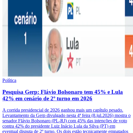
Política
Pesquisa Gerp: Flávio Bolsonaro tem 45% e Lula
42% em cenário de 2º turno em 2026
A corrida presidencial de 2026 ganhou mais um capítulo pesado.
Levantamento da Gerp divulgado nesta 4ª feira (8.jul.2026) mostra o
senador Flávio Bolsonaro (PL-RJ) com 45% das intenções de voto
contra 42% do presidente Luiz Inácio Lula da Silva (PT) em
eventual disputa de 2º turno. Os dois estão tecnicamente empatados