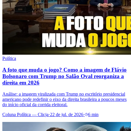
Política
A foto que muda o jogo? Como a imagem de Flávio
Bolsonaro com Trump no Salão Oval reorganiza a
direita em 2026
Análise: a imagem viralizada com Trump no escritório presidencial
americano pode redefinir o eixo da direita brasileira a poucos meses
do início oficial da corrida eleitoral.
Coluna Política — Clicja
·
22 de jul. de 2026
·
6 min