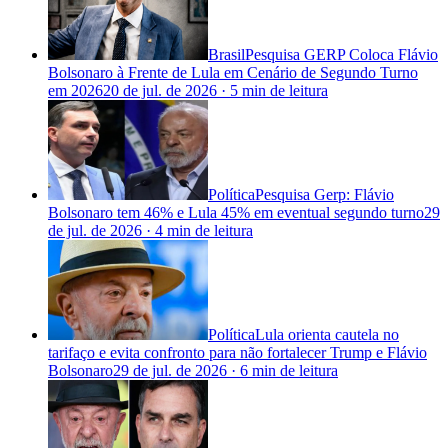
Brasil
Pesquisa GERP Coloca Flávio
Bolsonaro à Frente de Lula em Cenário de Segundo Turno
em 2026
20 de jul. de 2026
·
5 min
de leitura
Política
Pesquisa Gerp: Flávio
Bolsonaro tem 46% e Lula 45% em eventual segundo turno
29
de jul. de 2026
·
4 min
de leitura
Política
Lula orienta cautela no
tarifaço e evita confronto para não fortalecer Trump e Flávio
Bolsonaro
29 de jul. de 2026
·
6 min
de leitura