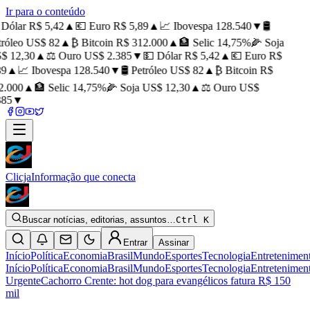
Ir para o conteúdo
Dólar R$ 5,42
▲
💶 Euro R$ 5,89
▲
📈 Ibovespa 128.540
▼
🛢️
róleo US$ 82
▲
₿ Bitcoin R$ 312.000
▲
🏦 Selic 14,75%
🌽 Soja
 12,30
▲
⚖️ Ouro US$ 2.385
▼
💵 Dólar R$ 5,42
▲
💶 Euro R$
9
▲
📈 Ibovespa 128.540
▼
🛢️ Petróleo US$ 82
▲
₿ Bitcoin R$
.000
▲
🏦 Selic 14,75%
🌽 Soja US$ 12,30
▲
⚖️ Ouro US$
85
▼
Clicja
Informação que conecta
Buscar notícias, editorias, assuntos…
Ctrl K
Entrar
Assinar
Início
Política
Economia
Brasil
Mundo
Esportes
Tecnologia
Entretenimen
Início
Política
Economia
Brasil
Mundo
Esportes
Tecnologia
Entretenimen
Urgente
Cachorro Crente: hot dog para evangélicos fatura R$ 150
mil