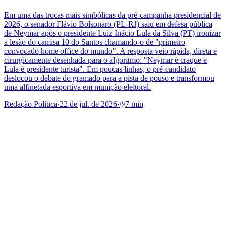
Em uma das trocas mais simbólicas da pré-campanha presidencial de
2026, o senador Flávio Bolsonaro (PL-RJ) saiu em defesa pública
de Neymar após o presidente Luiz Inácio Lula da Silva (PT) ironizar
a lesão do camisa 10 do Santos chamando-o de "primeiro
convocado home office do mundo". A resposta veio rápida, direta e
cirurgicamente desenhada para o algoritmo: "Neymar é craque e
Lula é presidente turista". Em poucas linhas, o pré-candidato
deslocou o debate do gramado para a pista de pouso e transformou
uma alfinetada esportiva em munição eleitoral.
Redação Política
·
22 de jul. de 2026
·
7 min