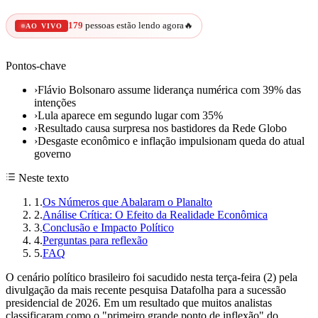
179
pessoas estão lendo agora
🔥
AO VIVO
Pontos-chave
›
Flávio Bolsonaro assume liderança numérica com 39% das
intenções
›
Lula aparece em segundo lugar com 35%
›
Resultado causa surpresa nos bastidores da Rede Globo
›
Desgaste econômico e inflação impulsionam queda do atual
governo
Neste texto
1
.
Os Números que Abalaram o Planalto
2
.
Análise Crítica: O Efeito da Realidade Econômica
3
.
Conclusão e Impacto Político
4
.
Perguntas para reflexão
5
.
FAQ
O cenário político brasileiro foi sacudido nesta terça-feira (2) pela
divulgação da mais recente pesquisa Datafolha para a sucessão
presidencial de 2026. Em um resultado que muitos analistas
classificaram como o "primeiro grande ponto de inflexão" do