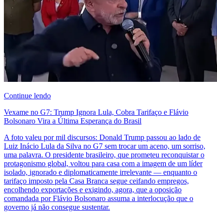
Continue lendo
Vexame no G7: Trump Ignora Lula, Cobra Tarifaço e Flávio
Bolsonaro Vira a Última Esperança do Brasil
A foto valeu por mil discursos: Donald Trump passou ao lado de
Luiz Inácio Lula da Silva no G7 sem trocar um aceno, um sorriso,
uma palavra. O presidente brasileiro, que prometeu reconquistar o
protagonismo global, voltou para casa com a imagem de um líder
isolado, ignorado e diplomaticamente irrelevante — enquanto o
tarifaço imposto pela Casa Branca segue ceifando empregos,
encolhendo exportações e exigindo, agora, que a oposição
comandada por Flávio Bolsonaro assuma a interlocução que o
governo já não consegue sustentar.