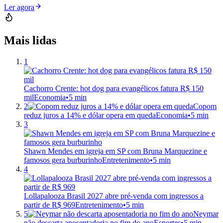
Ler agora
Mais lidas
1
Cachorro Crente: hot dog para evangélicos fatura R$ 150
mil
Economia
•
5 min
2
Copom
reduz juros a 14% e dólar opera em queda
Economia
•
5 min
3
Shawn Mendes em igreja em SP com Bruna Marquezine e
famosos gera burburinho
Entretenimento
•
5 min
4
Lollapalooza Brasil 2027 abre pré-venda com ingressos a
partir de R$ 969
Entretenimento
•
5 min
5
Neymar
não descarta aposentadoria no fim do ano
Esportes
•
5 min