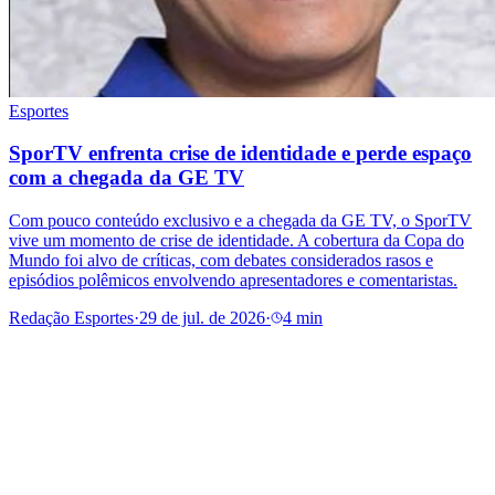
Esportes
SporTV enfrenta crise de identidade e perde espaço
com a chegada da GE TV
Com pouco conteúdo exclusivo e a chegada da GE TV, o SporTV
vive um momento de crise de identidade. A cobertura da Copa do
Mundo foi alvo de críticas, com debates considerados rasos e
episódios polêmicos envolvendo apresentadores e comentaristas.
Redação Esportes
·
29 de jul. de 2026
·
4 min