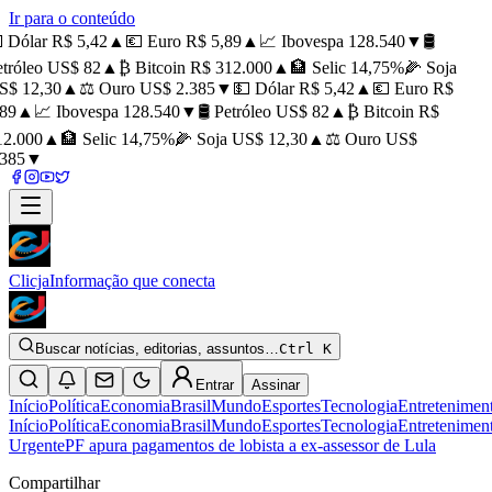
Ir para o conteúdo
 Dólar R$ 5,42
▲
💶 Euro R$ 5,89
▲
📈 Ibovespa 128.540
▼
🛢️
tróleo US$ 82
▲
₿ Bitcoin R$ 312.000
▲
🏦 Selic 14,75%
🌽 Soja
$ 12,30
▲
⚖️ Ouro US$ 2.385
▼
💵 Dólar R$ 5,42
▲
💶 Euro R$
89
▲
📈 Ibovespa 128.540
▼
🛢️ Petróleo US$ 82
▲
₿ Bitcoin R$
2.000
▲
🏦 Selic 14,75%
🌽 Soja US$ 12,30
▲
⚖️ Ouro US$
385
▼
Clicja
Informação que conecta
Buscar notícias, editorias, assuntos…
Ctrl K
Entrar
Assinar
Início
Política
Economia
Brasil
Mundo
Esportes
Tecnologia
Entretenimen
Início
Política
Economia
Brasil
Mundo
Esportes
Tecnologia
Entretenimen
Urgente
PF apura pagamentos de lobista a ex-assessor de Lula
Compartilhar