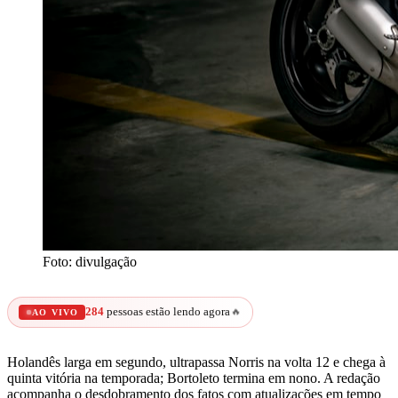
Foto: divulgação
284
pessoas estão lendo agora
🔥
AO VIVO
Holandês larga em segundo, ultrapassa Norris na volta 12 e chega à
quinta vitória na temporada; Bortoleto termina em nono.
A redação
acompanha o desdobramento dos fatos com atualizações em tempo