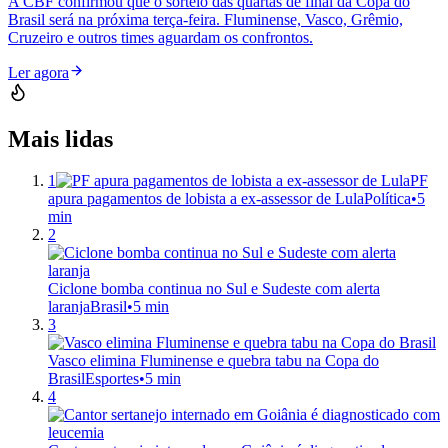
A CBF confirmou que o sorteio das quartas de final da Copa do
Brasil será na próxima terça-feira. Fluminense, Vasco, Grêmio,
Cruzeiro e outros times aguardam os confrontos.
Ler agora
Mais lidas
1
PF
apura pagamentos de lobista a ex-assessor de Lula
Política
•
5
min
2
Ciclone bomba continua no Sul e Sudeste com alerta
laranja
Brasil
•
5 min
3
Vasco elimina Fluminense e quebra tabu na Copa do
Brasil
Esportes
•
5 min
4