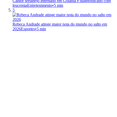
Cantor sertanejo internado em Goiânia é diagnosticado com
leucemia
Entretenimento
•
5 min
5
Rebeca Andrade atinge maior nota do mundo no salto em
2026
Esportes
•
5 min