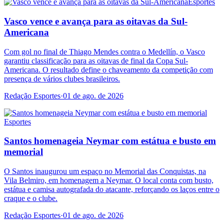
Esportes
Vasco vence e avança para as oitavas da Sul-
Americana
Com gol no final de Thiago Mendes contra o Medellín, o Vasco
garantiu classificação para as oitavas de final da Copa Sul-
Americana. O resultado define o chaveamento da competição com
presença de vários clubes brasileiros.
Redação Esportes
·
01 de ago. de 2026
Esportes
Santos homenageia Neymar com estátua e busto em
memorial
O Santos inaugurou um espaço no Memorial das Conquistas, na
Vila Belmiro, em homenagem a Neymar. O local conta com busto,
estátua e camisa autografada do atacante, reforçando os laços entre o
craque e o clube.
Redação Esportes
·
01 de ago. de 2026