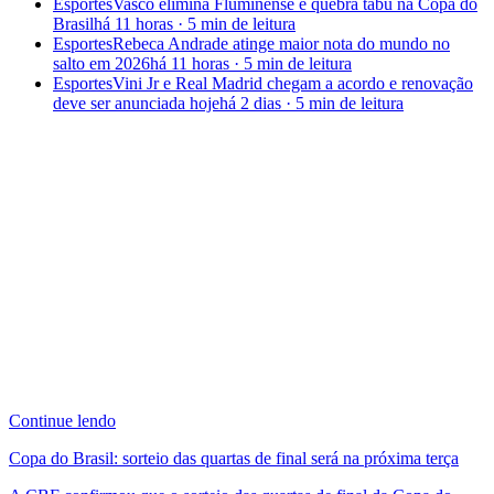
Esportes
Vasco elimina Fluminense e quebra tabu na Copa do
Brasil
há 11 horas
·
5 min
de leitura
Esportes
Rebeca Andrade atinge maior nota do mundo no
salto em 2026
há 11 horas
·
5 min
de leitura
Esportes
Vini Jr e Real Madrid chegam a acordo e renovação
deve ser anunciada hoje
há 2 dias
·
5 min
de leitura
Continue lendo
Copa do Brasil: sorteio das quartas de final será na próxima terça