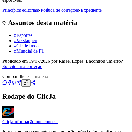
esportivas.
Princípios editoriais
•
Política de correções
•
Expediente
Assuntos desta matéria
#
Esportes
#
Verstappen
#
GP de Ímola
#
Mundial de F1
Publicado em
19/07/2026
por
Rafael Lopes
. Encontrou um erro?
Solicite uma correção
.
Compartilhe esta matéria
Rodapé do ClicJa
Clicja
Informação que conecta
Jornalismo independente com apuração própria, fontes citadas e