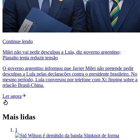
Continue lendo
Milei não vai pedir desculpas a Lula, diz governo argentino;
Planalto tenta reduzir tensão
O governo argentino informou que Javier Milei não pretende pedir
desculpas a Lula pelas declarações contra o presidente brasileiro. No
mesmo período, Lula conversou por telefone com Xi Jinping sobre a
relação Brasil-China.
Ler agora
Mais lidas
1