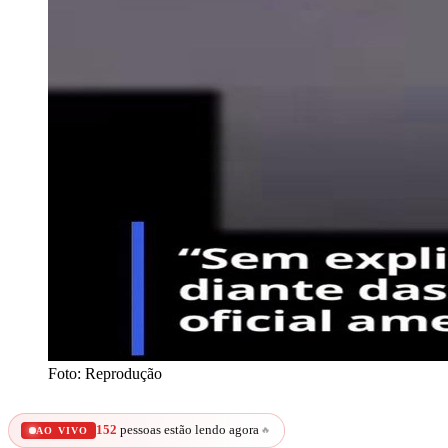
Foto: Reprodução
152
pessoas estão lendo agora
🔥
AO VIVO