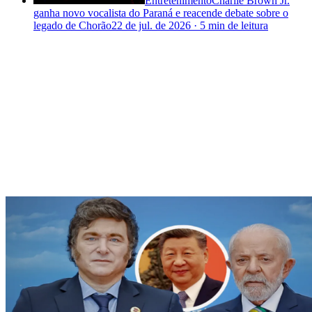
Entretenimento
Charlie Brown Jr.
ganha novo vocalista do Paraná e reacende debate sobre o
legado de Chorão
22 de jul. de 2026
·
5 min
de leitura