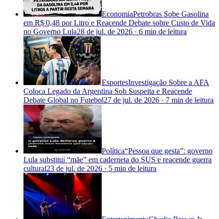
Economia
Petrobras Sobe Gasolina
em R$ 0,48 por Litro e Reacende Debate sobre Custo de Vida
no Governo Lula
28 de jul. de 2026
·
6 min
de leitura
Esportes
Investigação Sobre a AFA
Coloca Legado da Argentina Sob Suspeita e Reacende
Debate Global no Futebol
27 de jul. de 2026
·
7 min
de leitura
Política
“Pessoa que gesta”: governo
Lula substitui “mãe” em caderneta do SUS e reacende guerra
cultural
23 de jul. de 2026
·
5 min
de leitura