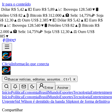
Ir para o conteúdo
 Dólar R$ 5,42
▲
💶 Euro R$ 5,89
▲
📈 Ibovespa 128.540
▼
🛢️
tróleo US$ 82
▲
₿ Bitcoin R$ 312.000
▲
🏦 Selic 14,75%
🌽 Soja
$ 12,30
▲
⚖️ Ouro US$ 2.385
▼
💵 Dólar R$ 5,42
▲
💶 Euro R$
89
▲
📈 Ibovespa 128.540
▼
🛢️ Petróleo US$ 82
▲
₿ Bitcoin R$
2.000
▲
🏦 Selic 14,75%
🌽 Soja US$ 12,30
▲
⚖️ Ouro US$
385
▼
Clicja
Informação que conecta
Buscar notícias, editorias, assuntos…
Ctrl K
Entrar
Assinar
Início
Política
Economia
Brasil
Mundo
Esportes
Tecnologia
Entretenimen
Início
Política
Economia
Brasil
Mundo
Esportes
Tecnologia
Entretenimen
Urgente
Sid Wilson é demitido da banda Slipknot de forma definitiva
Compartilhar