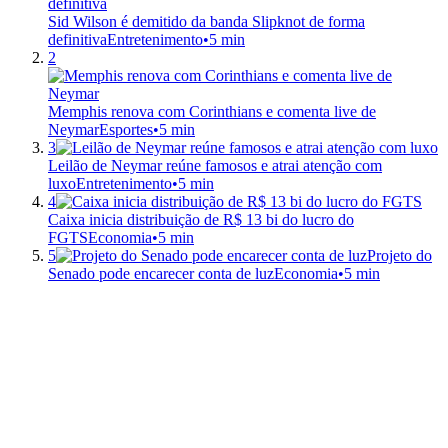
Sid Wilson é demitido da banda Slipknot de forma
definitiva
Entretenimento
•
5 min
2
Memphis renova com Corinthians e comenta live de
Neymar
Esportes
•
5 min
3
Leilão de Neymar reúne famosos e atrai atenção com
luxo
Entretenimento
•
5 min
4
Caixa inicia distribuição de R$ 13 bi do lucro do
FGTS
Economia
•
5 min
5
Projeto do
Senado pode encarecer conta de luz
Economia
•
5 min