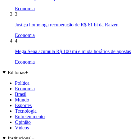
Economia
3
Justiça homologa recuperação de R$ 61 bi da Raízen
Economia
4
Mega-Sena acumula R$ 100 mi e muda horários de apostas
Economia
Editorias
+
Política
Economia
Brasil
Mundo
Esportes
Tecnologia
Entretenimento
Opinião
Vídeos
Institucional
+