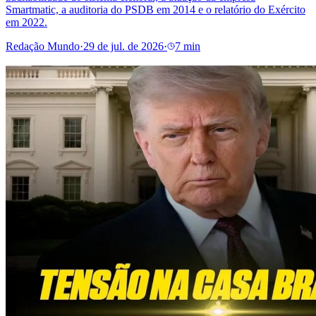
Smartmatic, a auditoria do PSDB em 2014 e o relatório do Exército
em 2022.
Redação Mundo
·
29 de jul. de 2026
·
7 min