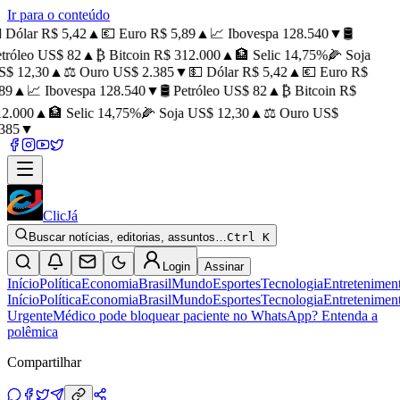
Ir para o conteúdo
 Dólar R$ 5,42
▲
💶 Euro R$ 5,89
▲
📈 Ibovespa 128.540
▼
🛢️
tróleo US$ 82
▲
₿ Bitcoin R$ 312.000
▲
🏦 Selic 14,75%
🌽 Soja
$ 12,30
▲
⚖️ Ouro US$ 2.385
▼
💵 Dólar R$ 5,42
▲
💶 Euro R$
89
▲
📈 Ibovespa 128.540
▼
🛢️ Petróleo US$ 82
▲
₿ Bitcoin R$
2.000
▲
🏦 Selic 14,75%
🌽 Soja US$ 12,30
▲
⚖️ Ouro US$
385
▼
ClicJá
Buscar notícias, editorias, assuntos…
Ctrl K
Login
Assinar
Início
Política
Economia
Brasil
Mundo
Esportes
Tecnologia
Entretenimen
Início
Política
Economia
Brasil
Mundo
Esportes
Tecnologia
Entretenimen
Urgente
Médico pode bloquear paciente no WhatsApp? Entenda a
polêmica
Compartilhar