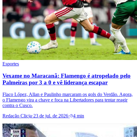
Esportes
Vexame no Maracanã: Flamengo é atropelado pelo
Palmeiras por 3 a 0 e vê liderança escapar
Flaco López, Allan e Paulinho marcaram os gols do Verdão. Agora,
o Flamengo vira a chave e foca na Libertadores para tentar reagir
contra o Cusco.
Redação Clicja
·
23 de jul. de 2026
·
4 min