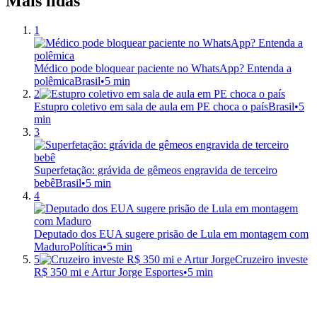
Mais lidas
1
Médico pode bloquear paciente no WhatsApp? Entenda a
polêmica
Brasil
•
5 min
2
Estupro coletivo em sala de aula em PE choca o país
Brasil
•
5
min
3
Superfetação: grávida de gêmeos engravida de terceiro
bebê
Brasil
•
5 min
4
Deputado dos EUA sugere prisão de Lula em montagem com
Maduro
Política
•
5 min
5
Cruzeiro investe
R$ 350 mi e Artur Jorge
Esportes
•
5 min