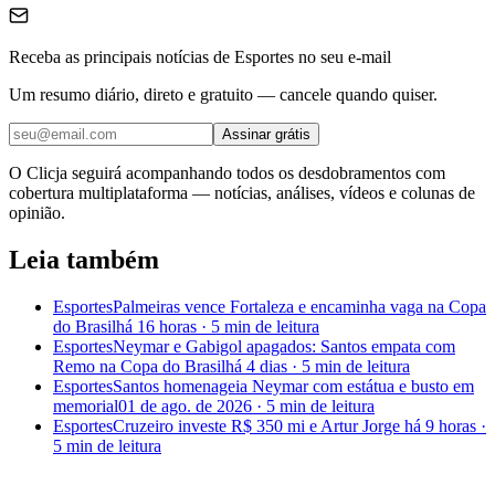
Receba as principais notícias de Esportes no seu e-mail
Um resumo diário, direto e gratuito — cancele quando quiser.
Assinar grátis
O Clicja seguirá acompanhando todos os desdobramentos com
cobertura multiplataforma — notícias, análises, vídeos e colunas de
opinião.
Leia também
Esportes
Palmeiras vence Fortaleza e encaminha vaga na Copa
do Brasil
há 16 horas
·
5 min
de leitura
Esportes
Neymar e Gabigol apagados: Santos empata com
Remo na Copa do Brasil
há 4 dias
·
5 min
de leitura
Esportes
Santos homenageia Neymar com estátua e busto em
memorial
01 de ago. de 2026
·
5 min
de leitura
Esportes
Cruzeiro investe R$ 350 mi e Artur Jorge
há 9 horas
·
5 min
de leitura