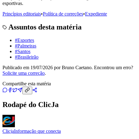
esportivas.
Princípios editoriais
•
Política de correções
•
Expediente
Assuntos desta matéria
#
Esportes
#
Palmeiras
#
Santos
#
Brasileirão
Publicado em
19/07/2026
por
Bruno Caetano
. Encontrou um erro?
Solicite uma correção
.
Compartilhe esta matéria
Rodapé do ClicJa
Clicja
Informação que conecta