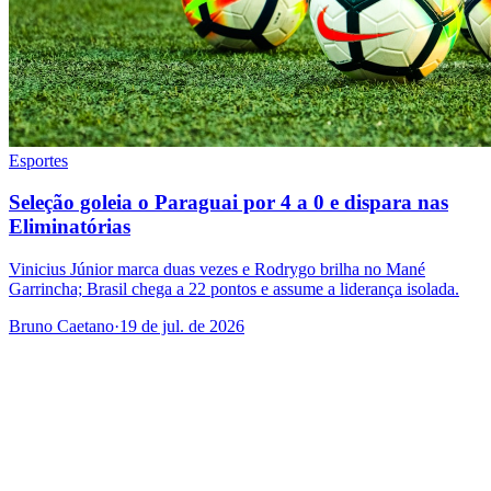
Esportes
Seleção goleia o Paraguai por 4 a 0 e dispara nas
Eliminatórias
Vinicius Júnior marca duas vezes e Rodrygo brilha no Mané
Garrincha; Brasil chega a 22 pontos e assume a liderança isolada.
Bruno Caetano
·
19 de jul. de 2026