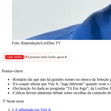
Foto: Reprodução/LeoDias TV
164
pessoas estão lendo agora
🔥
AO VIVO
Pontos-chave
›
Romário diz que não há grandes nomes no elenco da Seleção 
›
Ex-craque afirma que Vini Jr. “joga diferente” quando veste o
›
Declaração foi dada ao programa “Tá Em Jogo”, da LeoDias
›
Críticas devem alimentar debate sobre escolhas da comissão té
Neste texto
1
.
A alfinetada em Vini Jr.