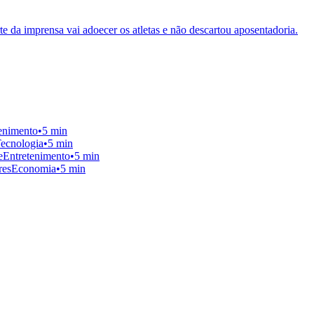
te da imprensa vai adoecer os atletas e não descartou aposentadoria.
enimento
•
5 min
ecnologia
•
5 min
e
Entretenimento
•
5 min
res
Economia
•
5 min