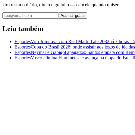
Um resumo diário, direto e gratuito — cancele quando quiser.
Assinar grátis
Leia também
Esportes
Vini Jr renova com Real Madrid até 2032
há 7 horas
·
Esportes
Copa do Brasil 2026: onde assistir aos jogos de ida das
Esportes
Neymar e Gabigol apagados: Santos empata com Remo
Esportes
Vasco elimina Fluminense e avança na Copa do Brasil