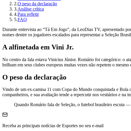
2
.
O peso da declaração
3
.
Análise crítica
4
.
Para refletir
5
.
FAQ
Durante entrevista ao “Tá Em Jogo”, da LeoDias TV, apresentado por
nomes dentre os jogadores escalados para representar a Seleção Brasi
A alfinetada em Vini Jr.
No centro da fala estava Vinicius Júnior. Romário foi categórico: o 
brilham em seus clubes europeus muitas vezes não repetem o mesmo
O peso da declaração
Vindo de um ex-camisa 11 com Copa do Mundo conquistada e Bola de Ou
companheiros, e sua avaliação tende a repercutir nos vestiários e na 
Quando Romário fala de Seleção, o futebol brasileiro escuta —
Receba as principais notícias de Esportes no seu e-mail