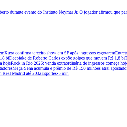
berto durante evento do Instituto Neymar Jr. O jogador afirmou que par
Xuxa confirma terceiro show em SP após ingressos esgotarem
Entret
Deepfake de Roberto Carlos expõe golpes que movem R$ 1,8 bi
T
Rock in Rio 2026: venda extraordinária de ingressos começa hoj
Mega-Sena acumula e prêmio de R$ 150 milhões atrai apostado
m Real Madrid até 2032
Esportes
•
5 min