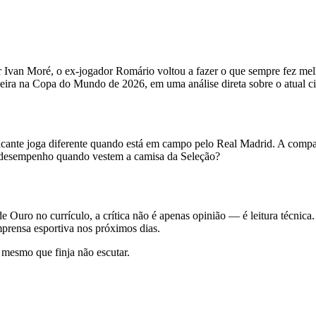
 Ivan Moré, o ex-jogador Romário voltou a fazer o que sempre fez me
leira na Copa do Mundo de 2026, em uma análise direta sobre o atual c
atacante joga diferente quando está em campo pelo Real Madrid. A comp
 desempenho quando vestem a camisa da Seleção?
ro no currículo, a crítica não é apenas opinião — é leitura técnica. R
imprensa esportiva nos próximos dias.
 mesmo que finja não escutar.