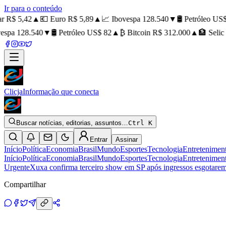
Ir para o conteúdo
 R$ 5,42
▲
💶 Euro R$ 5,89
▲
📈 Ibovespa 128.540
▼
🛢️ Petróleo US$ 
spa 128.540
▼
🛢️ Petróleo US$ 82
▲
₿ Bitcoin R$ 312.000
▲
🏦 Selic 
Clicja
Informação que conecta
Buscar notícias, editorias, assuntos…
Ctrl K
Entrar
Assinar
Início
Política
Economia
Brasil
Mundo
Esportes
Tecnologia
Entretenimen
Início
Política
Economia
Brasil
Mundo
Esportes
Tecnologia
Entretenimen
Urgente
Xuxa confirma terceiro show em SP após ingressos esgotare
Compartilhar