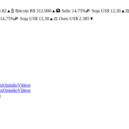
82
▲
₿ Bitcoin R$ 312.000
▲
🏦 Selic 14,75%
🌽 Soja US$ 12,30
▲
⚖️ 
14,75%
🌽 Soja US$ 12,30
▲
⚖️ Ouro US$ 2.385
▼
to
Opinião
Vídeos
to
Opinião
Vídeos
m