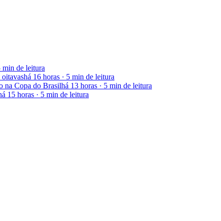
5 min
de leitura
 oitavas
há 16 horas
·
5 min
de leitura
 na Copa do Brasil
há 13 horas
·
5 min
de leitura
há 15 horas
·
5 min
de leitura