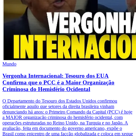
Mundo
Vergonha Internacional: Tesouro dos EUA
Confirma que o PCC é a Maior Organização
Criminosa do Hemisfério Ocidental
O Departamento do Tesouro dos Estados Unidos confirmou
oficialmente aquilo que setores da direita brasileira vinham
denunciando há anos: o Primeiro Comando da Capital (PCC) é hoje
a MAIOR organização criminosa do hemisfério ocidental, com
operações estruturadas no Reino Unido, na Turquia e no Japão. A
avaliação, feita em documento do governo americano, expõe o
Brasil como epicentro de uma facção globalizada e coloca em xeque