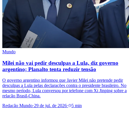
Mundo
Milei não vai pedir desculpas a Lula, diz governo
argentino; Planalto tenta reduzir tensão
O governo argentino informou que Javier Milei não pretende pedir
desculpas a Lula pelas declarações contra o presidente brasileiro. No
mesmo período, Lula conversou por telefone com Xi Jinping sobre a
relação Brasil-China.
Redação Mundo
·
29 de jul. de 2026
·
5 min