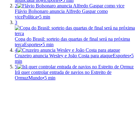
anunciada hoje
Esportes
•
5 min
2
Flávio Bolsonaro anuncia Alfredo Gaspar como
vice
Política
•
5 min
3
Copa do Brasil: sorteio das quartas de final será na próxima
terça
Esportes
•
5 min
4
Cruzeiro anuncia Wesley e João Costa para ataque
Esportes
•
5
min
5
Irã quer controlar entrada de navios no Estreito de
Ormuz
Mundo
•
5 min