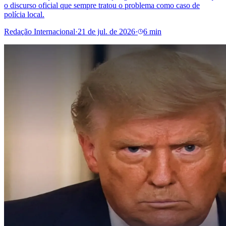
o discurso oficial que sempre tratou o problema como caso de
polícia local.
Redação Internacional
·
21 de jul. de 2026
·
6 min