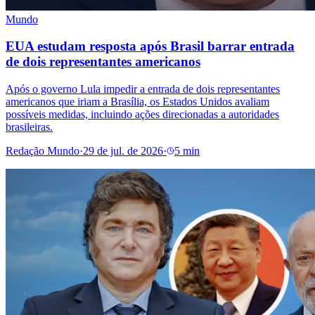
Mundo
EUA estudam resposta após Brasil barrar entrada
de dois representantes americanos
Após o governo Lula impedir a entrada de dois representantes
americanos que iriam a Brasília, os Estados Unidos avaliam
possíveis medidas, incluindo ações direcionadas a autoridades
brasileiras.
Redação Mundo
·
29 de jul. de 2026
·
5 min