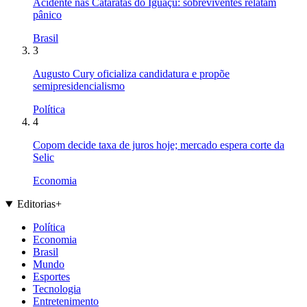
Acidente nas Cataratas do Iguaçu: sobreviventes relatam
pânico
Brasil
3
Augusto Cury oficializa candidatura e propõe
semipresidencialismo
Política
4
Copom decide taxa de juros hoje; mercado espera corte da
Selic
Economia
Editorias
+
Política
Economia
Brasil
Mundo
Esportes
Tecnologia
Entretenimento