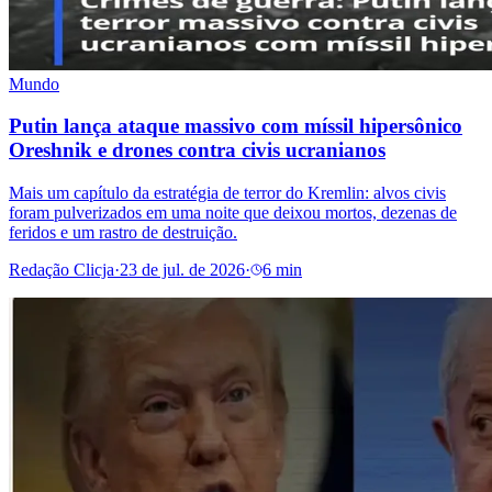
Mundo
Putin lança ataque massivo com míssil hipersônico
Oreshnik e drones contra civis ucranianos
Mais um capítulo da estratégia de terror do Kremlin: alvos civis
foram pulverizados em uma noite que deixou mortos, dezenas de
feridos e um rastro de destruição.
Redação Clicja
·
23 de jul. de 2026
·
6 min