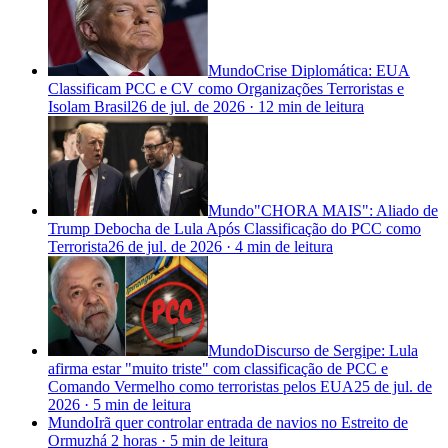
Mundo
Crise Diplomática: EUA
Classificam PCC e CV como Organizações Terroristas e
Isolam Brasil
26 de jul. de 2026
·
12 min
de leitura
Mundo
"CHORA MAIS": Aliado de
Trump Debocha de Lula Após Classificação do PCC como
Terrorista
26 de jul. de 2026
·
4 min
de leitura
Mundo
Discurso de Sergipe: Lula
afirma estar "muito triste" com classificação de PCC e
Comando Vermelho como terroristas pelos EUA
25 de jul. de
2026
·
5 min
de leitura
Mundo
Irã quer controlar entrada de navios no Estreito de
Ormuz
há 2 horas
·
5 min
de leitura