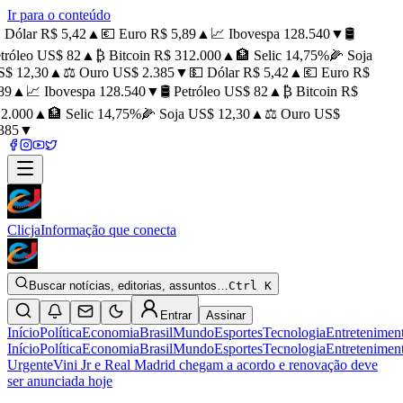
Ir para o conteúdo
 Dólar R$ 5,42
▲
💶 Euro R$ 5,89
▲
📈 Ibovespa 128.540
▼
🛢️
tróleo US$ 82
▲
₿ Bitcoin R$ 312.000
▲
🏦 Selic 14,75%
🌽 Soja
$ 12,30
▲
⚖️ Ouro US$ 2.385
▼
💵 Dólar R$ 5,42
▲
💶 Euro R$
89
▲
📈 Ibovespa 128.540
▼
🛢️ Petróleo US$ 82
▲
₿ Bitcoin R$
2.000
▲
🏦 Selic 14,75%
🌽 Soja US$ 12,30
▲
⚖️ Ouro US$
385
▼
Clicja
Informação que conecta
Buscar notícias, editorias, assuntos…
Ctrl K
Entrar
Assinar
Início
Política
Economia
Brasil
Mundo
Esportes
Tecnologia
Entretenimen
Início
Política
Economia
Brasil
Mundo
Esportes
Tecnologia
Entretenimen
Urgente
Vini Jr e Real Madrid chegam a acordo e renovação deve
ser anunciada hoje