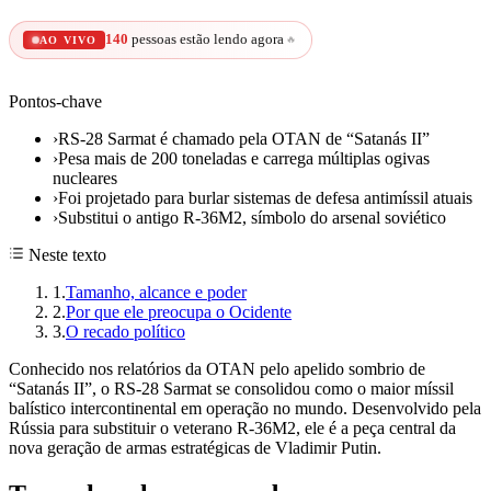
140
pessoas estão lendo agora
🔥
AO VIVO
Pontos-chave
›
RS-28 Sarmat é chamado pela OTAN de “Satanás II”
›
Pesa mais de 200 toneladas e carrega múltiplas ogivas
nucleares
›
Foi projetado para burlar sistemas de defesa antimíssil atuais
›
Substitui o antigo R-36M2, símbolo do arsenal soviético
Neste texto
1
.
Tamanho, alcance e poder
2
.
Por que ele preocupa o Ocidente
3
.
O recado político
Conhecido nos relatórios da OTAN pelo apelido sombrio de
“Satanás II”, o RS-28 Sarmat se consolidou como o maior míssil
balístico intercontinental em operação no mundo. Desenvolvido pela
Rússia para substituir o veterano R-36M2, ele é a peça central da
nova geração de armas estratégicas de Vladimir Putin.