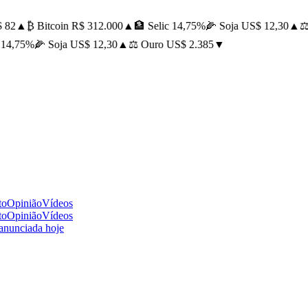
82
▲
₿ Bitcoin R$ 312.000
▲
🏦 Selic 14,75%
🌽 Soja US$ 12,30
▲
⚖️ 
14,75%
🌽 Soja US$ 12,30
▲
⚖️ Ouro US$ 2.385
▼
to
Opinião
Vídeos
to
Opinião
Vídeos
 anunciada hoje