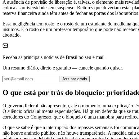
A ausência de previsão de liberação é, talvez, o elemento mais revela
coloca as universidades em suspenso. Reitores que deveriam estar pla
reserva financeira ainda têm antes de fechar as portas dos laboratórios
Essa negligência tem rosto: é o rosto de um estudante de medicina que 
insumos. É o rosto de um professor temporário que pode não receber s
abortado.
Receba as principais notícias de Brasil no seu e-mail
Um resumo diário, direto e gratuito — cancele quando quiser.
Assinar grátis
O que está por trás do bloqueio: prioridad
O governo federal não apresentou, até o momento, uma explicação téc
O silêncio oficial alimenta especulações. Há quem defenda que se tra
corredores do Congresso, que o bloqueio é uma manobra para redirecion
O que se sabe é que a interrupção dos repasses semanais foi comunicad
não houve anúncio público, não houve transparência. A medida caiu 
públicos deve ser debatida, justificada e acompanhada. Esconder cortes