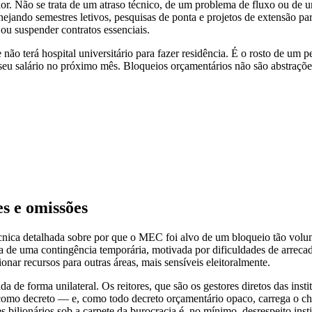
dor. Não se trata de um atraso técnico, de um problema de fluxo ou de u
nejando semestres letivos, pesquisas de ponta e projetos de extensão p
 ou suspender contratos essenciais.
não terá hospital universitário para fazer residência. É o rosto de um 
eu salário no próximo mês. Bloqueios orçamentários não são abstrações 
es e omissões
nica detalhada sobre por que o MEC foi alvo de um bloqueio tão volumos
ta de uma contingência temporária, motivada por dificuldades de arreca
ar recursos para outras áreas, mais sensíveis eleitoralmente.
a de forma unilateral. Os reitores, que são os gestores diretos das in
como decreto — e, como todo decreto orçamentário opaco, carrega o che
 bilionários sob a carpete da burocracia é, no mínimo, desrespeito insti