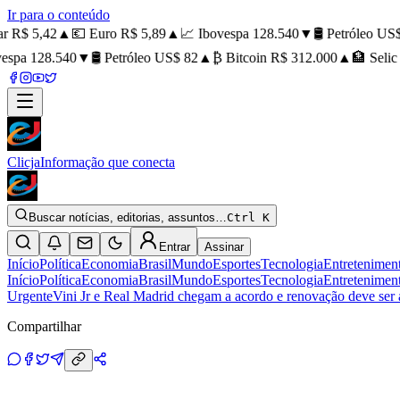
Ir para o conteúdo
 R$ 5,42
▲
💶 Euro R$ 5,89
▲
📈 Ibovespa 128.540
▼
🛢️ Petróleo US$ 
spa 128.540
▼
🛢️ Petróleo US$ 82
▲
₿ Bitcoin R$ 312.000
▲
🏦 Selic 
Clicja
Informação que conecta
Buscar notícias, editorias, assuntos…
Ctrl K
Entrar
Assinar
Início
Política
Economia
Brasil
Mundo
Esportes
Tecnologia
Entretenimen
Início
Política
Economia
Brasil
Mundo
Esportes
Tecnologia
Entretenimen
Urgente
Vini Jr e Real Madrid chegam a acordo e renovação deve ser
Compartilhar