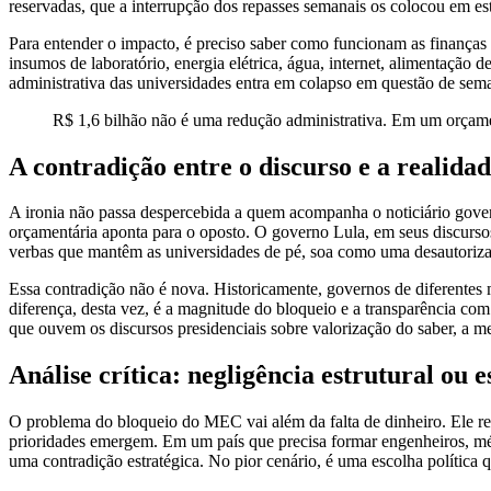
reservadas, que a interrupção dos repasses semanais os colocou em es
Para entender o impacto, é preciso saber como funcionam as finanças
insumos de laboratório, energia elétrica, água, internet, alimentação d
administrativa das universidades entra em colapso em questão de sem
R$ 1,6 bilhão não é uma redução administrativa. Em um orçamen
A contradição entre o discurso e a realida
A ironia não passa despercebida a quem acompanha o noticiário gover
orçamentária aponta para o oposto. O governo Lula, em seus discursos
verbas que mantêm as universidades de pé, soa como uma desautorizaç
Essa contradição não é nova. Historicamente, governos de diferentes 
diferença, desta vez, é a magnitude do bloqueio e a transparência co
que ouvem os discursos presidenciais sobre valorização do saber, a m
Análise crítica: negligência estrutural ou e
O problema do bloqueio do MEC vai além da falta de dinheiro. Ele rev
prioridades emergem. Em um país que precisa formar engenheiros, médic
uma contradição estratégica. No pior cenário, é uma escolha política 