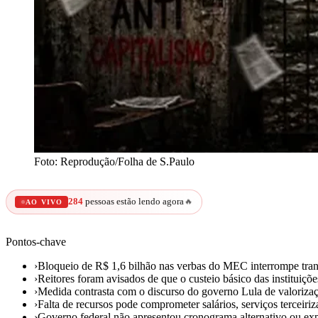
Foto: Reprodução/Folha de S.Paulo
284
pessoas estão lendo agora
🔥
AO VIVO
Pontos-chave
›
Bloqueio de R$ 1,6 bilhão nas verbas do MEC interrompe trans
›
Reitores foram avisados de que o custeio básico das instituiçõe
›
Medida contrasta com o discurso do governo Lula de valorizaç
›
Falta de recursos pode comprometer salários, serviços terceir
›
Governo federal não apresentou cronograma alternativo ou expl