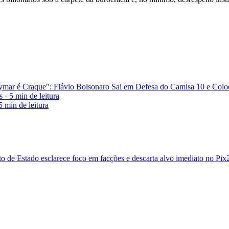
Neymar é Craque": Flávio Bolsonaro Sai em Defesa do Camisa 10 e Co
s
·
5 min
de leitura
5 min
de leitura
de Estado esclarece foco em facções e descarta alvo imediato no Pix