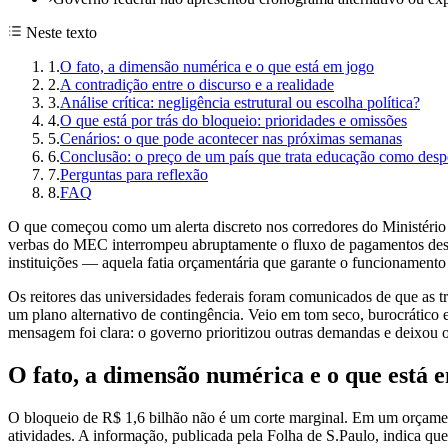
Neste texto
1
.
O fato, a dimensão numérica e o que está em jogo
2
.
A contradição entre o discurso e a realidade
3
.
Análise crítica: negligência estrutural ou escolha política?
4
.
O que está por trás do bloqueio: prioridades e omissões
5
.
Cenários: o que pode acontecer nas próximas semanas
6
.
Conclusão: o preço de um país que trata educação como desp
7
.
Perguntas para reflexão
8
.
FAQ
O que começou como um alerta discreto nos corredores do Ministério 
verbas do MEC interrompeu abruptamente o fluxo de pagamentos destin
instituições — aquela fatia orçamentária que garante o funcionamento c
Os reitores das universidades federais foram comunicados de que as 
um plano alternativo de contingência. Veio em tom seco, burocrático
mensagem foi clara: o governo prioritizou outras demandas e deixou o 
O fato, a dimensão numérica e o que está 
O bloqueio de R$ 1,6 bilhão não é um corte marginal. Em um orçamento 
atividades. A informação, publicada pela Folha de S.Paulo, indica qu