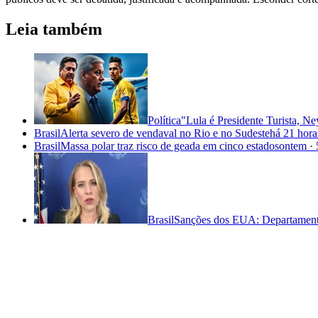
Leia também
Política
"Lula é Presidente Turista, 
Brasil
Alerta severo de vendaval no Rio e no Sudeste
há 21 hora
Brasil
Massa polar traz risco de geada em cinco estados
ontem
·
Brasil
Sanções dos EUA: Departamento 