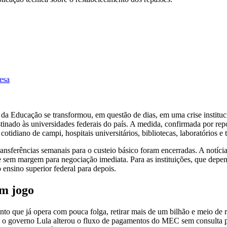
esa
da Educação se transformou, em questão de dias, em uma crise institu
ado às universidades federais do país. A medida, confirmada por repo
otidiano de campi, hospitais universitários, bibliotecas, laboratórios e 
transferências semanais para o custeio básico foram encerradas. A notí
 e sem margem para negociação imediata. Para as instituições, que dep
ensino superior federal para depois.
em jogo
que já opera com pouca folga, retirar mais de um bilhão e meio de reai
e o governo Lula alterou o fluxo de pagamentos do MEC sem consulta pré