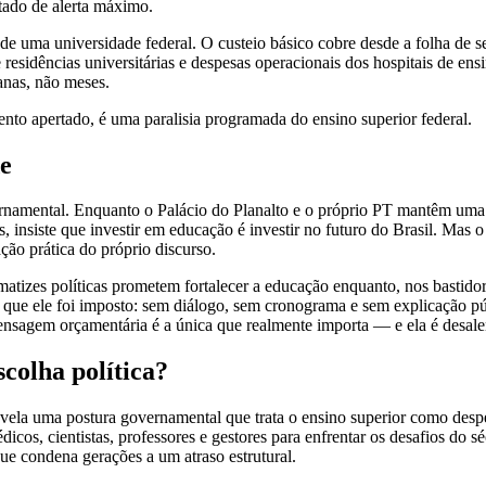
tado de alerta máximo.
 de uma universidade federal. O custeio básico cobre desde a folha de 
e residências universitárias e despesas operacionais dos hospitais de ensi
anas, não meses.
to apertado, é uma paralisia programada do ensino superior federal.
de
namental. Enquanto o Palácio do Planalto e o próprio PT mantêm uma re
, insiste que investir em educação é investir no futuro do Brasil. Mas 
ão prática do próprio discurso.
matizes políticas prometem fortalecer a educação enquanto, nos bastido
m que ele foi imposto: sem diálogo, sem cronograma e sem explicação pú
ensagem orçamentária é a única que realmente importa — e ela é desale
scolha política?
ela uma postura governamental que trata o ensino superior como despesa
os, cientistas, professores e gestores para enfrentar os desafios do sé
que condena gerações a um atraso estrutural.