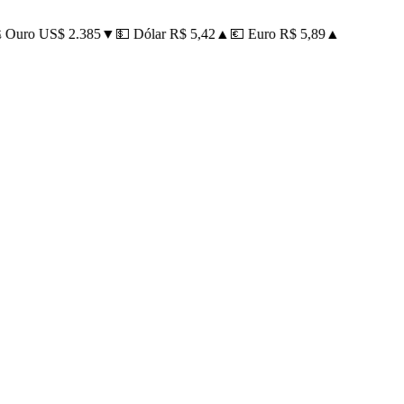
Ouro US$ 2.385
▼
💵 Dólar R$ 5,42
▲
💶 Euro R$ 5,89
▲