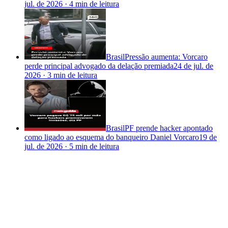
jul. de 2026
·
4 min
de leitura
Brasil
Pressão aumenta: Vorcaro
perde principal advogado da delação premiada
24 de jul. de
2026
·
3 min
de leitura
Brasil
PF prende hacker apontado
como ligado ao esquema do banqueiro Daniel Vorcaro
19 de
jul. de 2026
·
5 min
de leitura