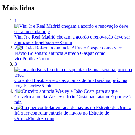
Mais lidas
1
Vini Jr e Real Madrid chegam a acordo e renovação deve ser
anunciada hoje
Esportes
•
5 min
2
Flávio Bolsonaro anuncia Alfredo Gaspar como
vice
Política
•
5 min
3
Copa do Brasil: sorteio das quartas de final será na próxima
terça
Esportes
•
5 min
4
Cruzeiro anuncia Wesley e João Costa para ataque
Esportes
•
5
min
5
Irã quer controlar entrada de navios no Estreito de
Ormuz
Mundo
•
5 min