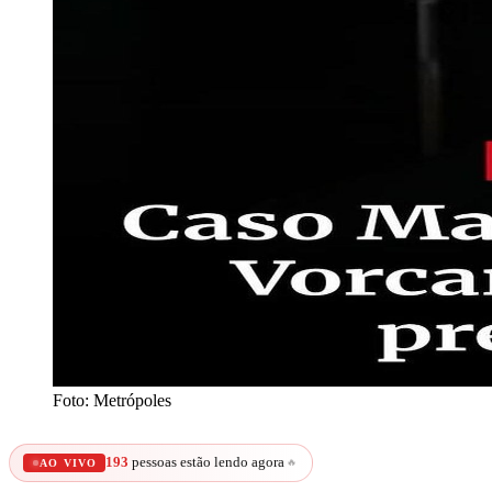
Foto: Metrópoles
193
pessoas estão lendo agora
🔥
AO VIVO