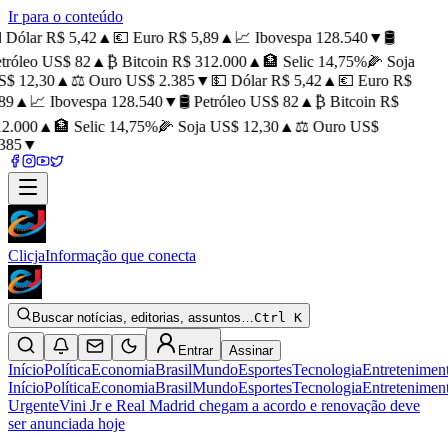
Ir para o conteúdo
 Dólar R$ 5,42
▲
💶 Euro R$ 5,89
▲
📈 Ibovespa 128.540
▼
🛢️
tróleo US$ 82
▲
₿ Bitcoin R$ 312.000
▲
🏦 Selic 14,75%
🌽 Soja
$ 12,30
▲
⚖️ Ouro US$ 2.385
▼
💵 Dólar R$ 5,42
▲
💶 Euro R$
89
▲
📈 Ibovespa 128.540
▼
🛢️ Petróleo US$ 82
▲
₿ Bitcoin R$
2.000
▲
🏦 Selic 14,75%
🌽 Soja US$ 12,30
▲
⚖️ Ouro US$
385
▼
Clicja
Informação que conecta
Buscar notícias, editorias, assuntos…
Ctrl K
Entrar
Assinar
Início
Política
Economia
Brasil
Mundo
Esportes
Tecnologia
Entretenimen
Início
Política
Economia
Brasil
Mundo
Esportes
Tecnologia
Entretenimen
Urgente
Vini Jr e Real Madrid chegam a acordo e renovação deve
ser anunciada hoje