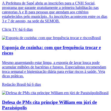
A Prefeitura de Sapé abriu as inscrições para a CNH Social,
programa que garante gratuitamente a primeira habilitação nas
categorias A e B para pessoas que atendam aos critérios
estabelecidos pelo município. As inscrições acontecem entre os dias
3 e 7 de agosto, na sede da SEMOB.
Clicja TV
·
há 6 dias
Brasil
Esponja de cozinha: com que frequência trocar e
riscos
Mesmo aparentando estar limpa, a esponja de lavar louça pode
acumular milhões de bactérias e fungos. Especialistas recomendam
troca semanal e higienização diária para evitar riscos à saúde. Veja
dicas práticas.
Redação Brasil
·
há 6 dias
Brasil
Defesa de PMs cita príncipe William em júri de
Paraisópolis