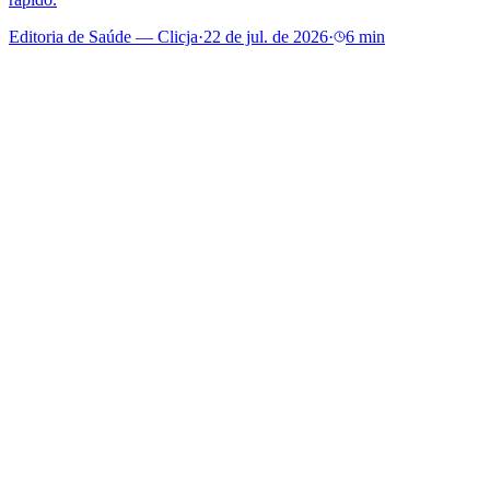
Editoria de Saúde — Clicja
·
22 de jul. de 2026
·
6 min