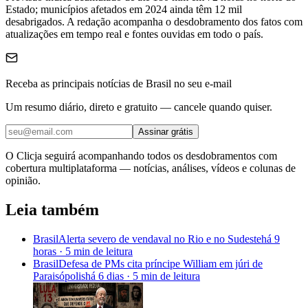
Estado; municípios afetados em 2024 ainda têm 12 mil
desabrigados.
A redação acompanha o desdobramento dos fatos com
atualizações em tempo real e fontes ouvidas em todo o país.
Receba as principais notícias de Brasil no seu e-mail
Um resumo diário, direto e gratuito — cancele quando quiser.
Assinar grátis
O Clicja seguirá acompanhando todos os desdobramentos com
cobertura multiplataforma — notícias, análises, vídeos e colunas de
opinião.
Leia também
Brasil
Alerta severo de vendaval no Rio e no Sudeste
há 9
horas
·
5 min
de leitura
Brasil
Defesa de PMs cita príncipe William em júri de
Paraisópolis
há 6 dias
·
5 min
de leitura