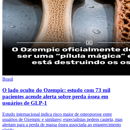
Brasil
O lado oculto do Ozempic: estudo com 73 mil
pacientes acende alerta sobre perda óssea em
usuários de GLP-1
Estudo internacional indica risco maior de osteoporose entre
usuários de Ozempic e similares; especialistas pedem cautela, mas
alertam para a perda de massa óssea associada ao emagrecimento
rápido.