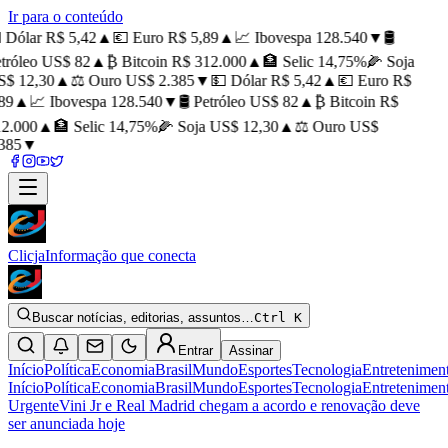
Ir para o conteúdo
 Dólar R$ 5,42
▲
💶 Euro R$ 5,89
▲
📈 Ibovespa 128.540
▼
🛢️
tróleo US$ 82
▲
₿ Bitcoin R$ 312.000
▲
🏦 Selic 14,75%
🌽 Soja
$ 12,30
▲
⚖️ Ouro US$ 2.385
▼
💵 Dólar R$ 5,42
▲
💶 Euro R$
89
▲
📈 Ibovespa 128.540
▼
🛢️ Petróleo US$ 82
▲
₿ Bitcoin R$
2.000
▲
🏦 Selic 14,75%
🌽 Soja US$ 12,30
▲
⚖️ Ouro US$
385
▼
Clicja
Informação que conecta
Buscar notícias, editorias, assuntos…
Ctrl K
Entrar
Assinar
Início
Política
Economia
Brasil
Mundo
Esportes
Tecnologia
Entretenimen
Início
Política
Economia
Brasil
Mundo
Esportes
Tecnologia
Entretenimen
Urgente
Vini Jr e Real Madrid chegam a acordo e renovação deve
ser anunciada hoje