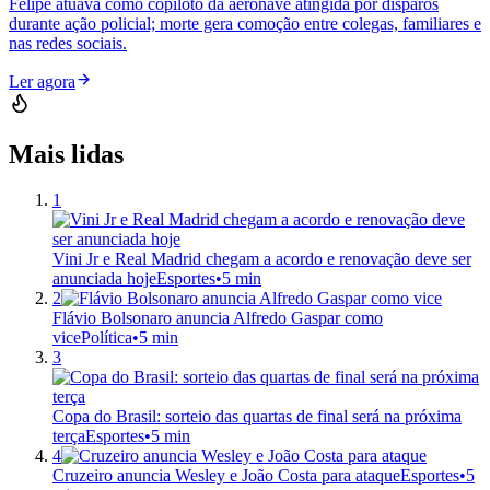
Felipe atuava como copiloto da aeronave atingida por disparos
durante ação policial; morte gera comoção entre colegas, familiares e
nas redes sociais.
Ler agora
Mais lidas
1
Vini Jr e Real Madrid chegam a acordo e renovação deve ser
anunciada hoje
Esportes
•
5 min
2
Flávio Bolsonaro anuncia Alfredo Gaspar como
vice
Política
•
5 min
3
Copa do Brasil: sorteio das quartas de final será na próxima
terça
Esportes
•
5 min
4
Cruzeiro anuncia Wesley e João Costa para ataque
Esportes
•
5