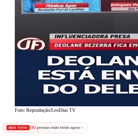
Foto: Reprodução/LeoDias TV
102
pessoas estão lendo agora
🔥
AO VIVO