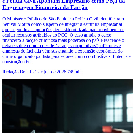
e Polícia Civil Apontam Empresário como Peça da
Engrenagem Financeira da Facção
O Ministério Público de São Paulo e a Polícia Civil identificaram
Senival Moura como suspeito de integrar a estrutura empresarial
que, segundo as apurações, teria sido utilizada para movimentar e
ocultar recursos atribuídos ao PCC. O caso amplia o cerco
financeiro à facção criminosa mais poderosa do país e reacende o
debate sobre como redes de "laranjas corporativos", offshores e
empresas de fachada vêm sustentando a expansão econômica do
crime organizado paulista para setores como combustíveis, fintechs e
construção civil.
Redação Brasil
·
21 de jul. de 2026
·
8 min