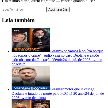
Um resumo diário, direto e gratuito — cancele quando quiser.
Assinar grátis
Leia também
Brasil
“Não vamos à polícia porque
nós somos o crime”: áudio vaza no caso Deolane e expõe
lado obscuro da Operação Vérnix
24 de jul. de 2026
·
4 min
de leitura
Brasil
Promotor que investiga
Deolane é jurado de morte pelo PCC há 20 anos
24 de jul. de
2026
·
4 min
de leitura