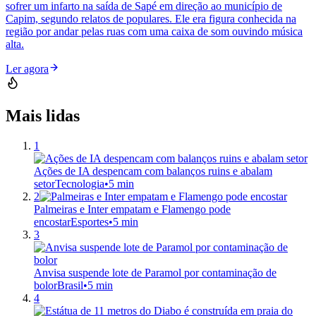
sofrer um infarto na saída de Sapé em direção ao município de
Capim, segundo relatos de populares. Ele era figura conhecida na
região por andar pelas ruas com uma caixa de som ouvindo música
alta.
Ler agora
Mais lidas
1
Ações de IA despencam com balanços ruins e abalam
setor
Tecnologia
•
5 min
2
Palmeiras e Inter empatam e Flamengo pode
encostar
Esportes
•
5 min
3
Anvisa suspende lote de Paramol por contaminação de
bolor
Brasil
•
5 min
4