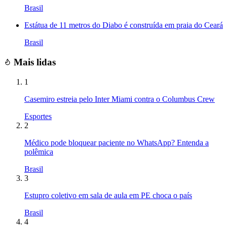
Brasil
Estátua de 11 metros do Diabo é construída em praia do Ceará
Brasil
Mais lidas
1
Casemiro estreia pelo Inter Miami contra o Columbus Crew
Esportes
2
Médico pode bloquear paciente no WhatsApp? Entenda a
polêmica
Brasil
3
Estupro coletivo em sala de aula em PE choca o país
Brasil
4