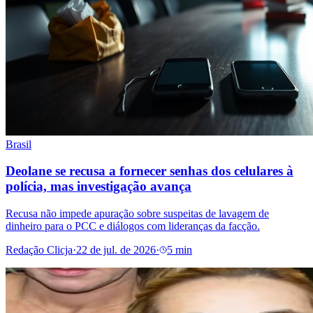
Brasil
Deolane se recusa a fornecer senhas dos celulares à
polícia, mas investigação avança
Recusa não impede apuração sobre suspeitas de lavagem de
dinheiro para o PCC e diálogos com lideranças da facção.
Redação Clicja
·
22 de jul. de 2026
·
5 min