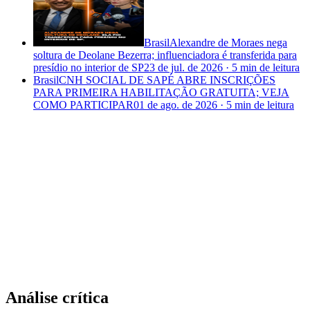
Brasil
Alexandre de Moraes nega
soltura de Deolane Bezerra; influenciadora é transferida para
presídio no interior de SP
23 de jul. de 2026
·
5 min
de leitura
Brasil
CNH SOCIAL DE SAPÉ ABRE INSCRIÇÕES
PARA PRIMEIRA HABILITAÇÃO GRATUITA; VEJA
COMO PARTICIPAR
01 de ago. de 2026
·
5 min
de leitura
Análise crítica