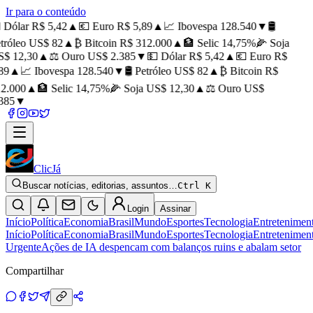
Ir para o conteúdo
 Dólar R$ 5,42
▲
💶 Euro R$ 5,89
▲
📈 Ibovespa 128.540
▼
🛢️
tróleo US$ 82
▲
₿ Bitcoin R$ 312.000
▲
🏦 Selic 14,75%
🌽 Soja
$ 12,30
▲
⚖️ Ouro US$ 2.385
▼
💵 Dólar R$ 5,42
▲
💶 Euro R$
89
▲
📈 Ibovespa 128.540
▼
🛢️ Petróleo US$ 82
▲
₿ Bitcoin R$
2.000
▲
🏦 Selic 14,75%
🌽 Soja US$ 12,30
▲
⚖️ Ouro US$
385
▼
ClicJá
Buscar notícias, editorias, assuntos…
Ctrl K
Login
Assinar
Início
Política
Economia
Brasil
Mundo
Esportes
Tecnologia
Entretenimen
Início
Política
Economia
Brasil
Mundo
Esportes
Tecnologia
Entretenimen
Urgente
Ações de IA despencam com balanços ruins e abalam setor
Compartilhar