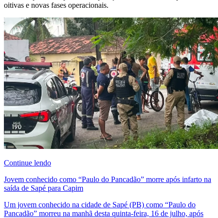
oitivas e novas fases operacionais.
Continue lendo
Jovem conhecido como “Paulo do Pancadão” morre após infarto na
saída de Sapé para Capim
Um jovem conhecido na cidade de Sapé (PB) como “Paulo do
Pancadão” morreu na manhã desta quinta-feira, 16 de julho, após