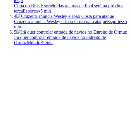
Copa do Brasil: sorteio das quartas de final será na próxima
terça
Esportes
•
5 min
4
Cruzeiro anuncia Wesley e João Costa para ataque
Esportes
•
5
min
5
Irã quer controlar entrada de navios no Estreito de
Ormuz
Mundo
•
5 min