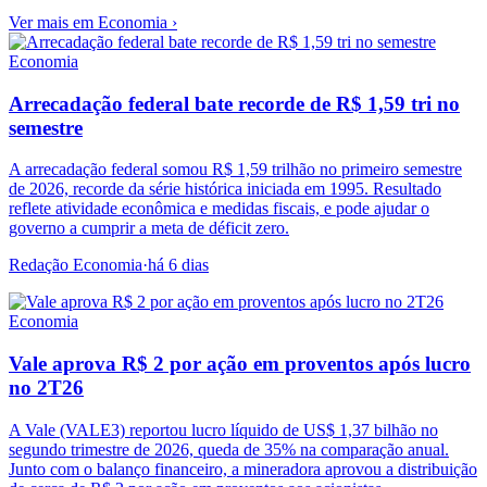
Ver mais em
Economia
›
Economia
Arrecadação federal bate recorde de R$ 1,59 tri no
semestre
A arrecadação federal somou R$ 1,59 trilhão no primeiro semestre
de 2026, recorde da série histórica iniciada em 1995. Resultado
reflete atividade econômica e medidas fiscais, e pode ajudar o
governo a cumprir a meta de déficit zero.
Redação Economia
·
há 6 dias
Economia
Vale aprova R$ 2 por ação em proventos após lucro
no 2T26
A Vale (VALE3) reportou lucro líquido de US$ 1,37 bilhão no
segundo trimestre de 2026, queda de 35% na comparação anual.
Junto com o balanço financeiro, a mineradora aprovou a distribuição