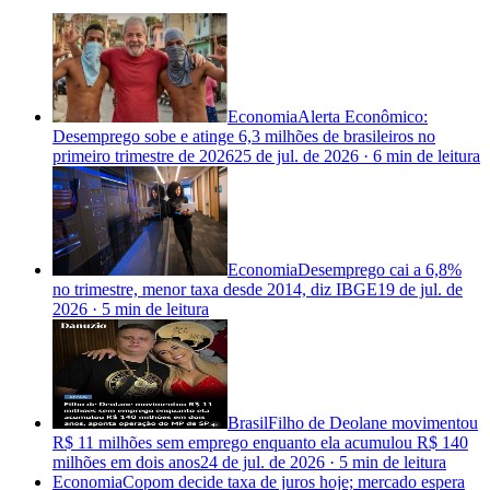
Economia
Alerta Econômico:
Desemprego sobe e atinge 6,3 milhões de brasileiros no
primeiro trimestre de 2026
25 de jul. de 2026
·
6 min
de leitura
Economia
Desemprego cai a 6,8%
no trimestre, menor taxa desde 2014, diz IBGE
19 de jul. de
2026
·
5 min
de leitura
Brasil
Filho de Deolane movimentou
R$ 11 milhões sem emprego enquanto ela acumulou R$ 140
milhões em dois anos
24 de jul. de 2026
·
5 min
de leitura
Economia
Copom decide taxa de juros hoje; mercado espera