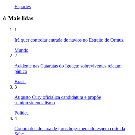
Esportes
Mais lidas
1
Irã quer controlar entrada de navios no Estreito de Ormuz
Mundo
2
Acidente nas Cataratas do Iguaçu: sobreviventes relatam
pânico
Brasil
3
Augusto Cury oficializa candidatura e propõe
semipresidencialismo
Política
4
Copom decide taxa de juros hoje; mercado espera corte da
Selic