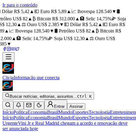
Ir para o conteúdo
 Dólar R$ 5,42
▲
💶 Euro R$ 5,89
▲
📈 Ibovespa 128.540
▼
🛢️
tróleo US$ 82
▲
₿ Bitcoin R$ 312.000
▲
🏦 Selic 14,75%
🌽 Soja
$ 12,30
▲
⚖️ Ouro US$ 2.385
▼
💵 Dólar R$ 5,42
▲
💶 Euro R$
89
▲
📈 Ibovespa 128.540
▼
🛢️ Petróleo US$ 82
▲
₿ Bitcoin R$
2.000
▲
🏦 Selic 14,75%
🌽 Soja US$ 12,30
▲
⚖️ Ouro US$
385
▼
Clicja
Informação que conecta
Buscar notícias, editorias, assuntos…
Ctrl K
Entrar
Assinar
Início
Política
Economia
Brasil
Mundo
Esportes
Tecnologia
Entretenimen
Início
Política
Economia
Brasil
Mundo
Esportes
Tecnologia
Entretenimen
Urgente
Vini Jr e Real Madrid chegam a acordo e renovação deve
ser anunciada hoje