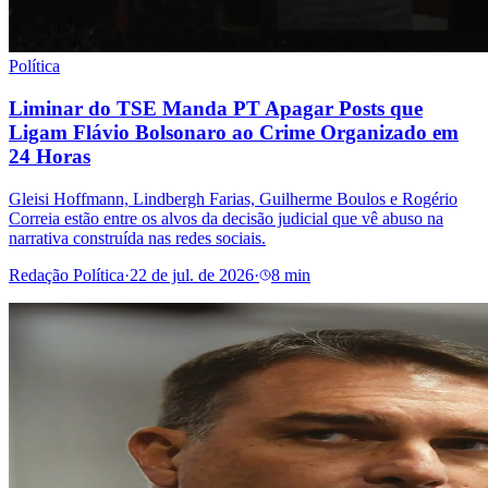
Política
Liminar do TSE Manda PT Apagar Posts que
Ligam Flávio Bolsonaro ao Crime Organizado em
24 Horas
Gleisi Hoffmann, Lindbergh Farias, Guilherme Boulos e Rogério
Correia estão entre os alvos da decisão judicial que vê abuso na
narrativa construída nas redes sociais.
Redação Política
·
22 de jul. de 2026
·
8 min