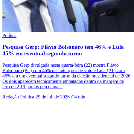
Política
Pesquisa Gerp: Flávio Bolsonaro tem 46% e Lula
45% em eventual segundo turno
Pesquisa Gerp divulgada nesta quarta-feira (22) mostra Flávio
Bolsonaro (PL) com 46% das intenções de voto e Lula (PT) com
45% em um eventual segundo turno da eleição presidencial de 2026.
Os dois aparecem tecnicamente empatados dentro da margem de
erro de 2,19 pontos percentuais.
Redação Política
·
29 de jul. de 2026
·
4 min