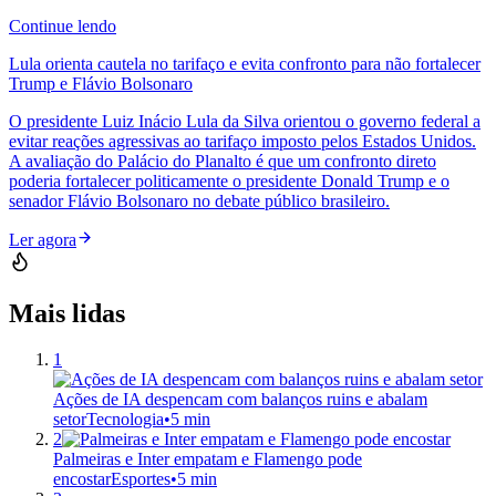
Continue lendo
Lula orienta cautela no tarifaço e evita confronto para não fortalecer
Trump e Flávio Bolsonaro
O presidente Luiz Inácio Lula da Silva orientou o governo federal a
evitar reações agressivas ao tarifaço imposto pelos Estados Unidos.
A avaliação do Palácio do Planalto é que um confronto direto
poderia fortalecer politicamente o presidente Donald Trump e o
senador Flávio Bolsonaro no debate público brasileiro.
Ler agora
Mais lidas
1
Ações de IA despencam com balanços ruins e abalam
setor
Tecnologia
•
5 min
2
Palmeiras e Inter empatam e Flamengo pode
encostar
Esportes
•
5 min