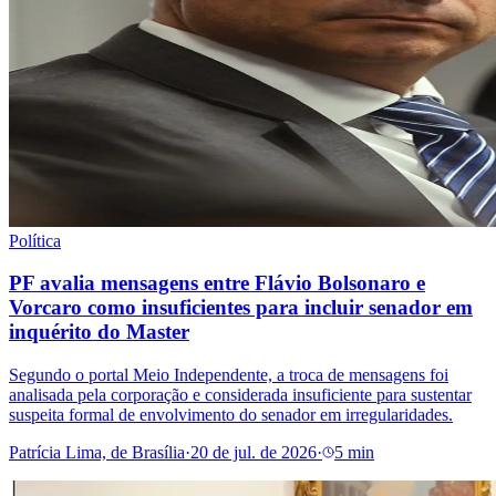
Política
PF avalia mensagens entre Flávio Bolsonaro e
Vorcaro como insuficientes para incluir senador em
inquérito do Master
Segundo o portal Meio Independente, a troca de mensagens foi
analisada pela corporação e considerada insuficiente para sustentar
suspeita formal de envolvimento do senador em irregularidades.
Patrícia Lima, de Brasília
·
20 de jul. de 2026
·
5 min