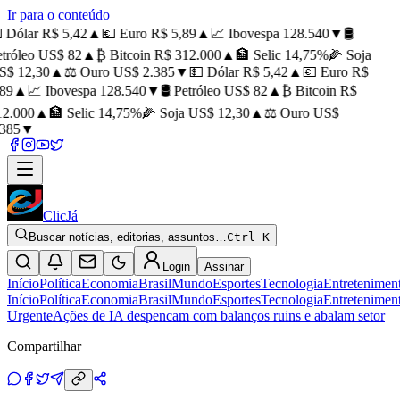
Ir para o conteúdo
 Dólar R$ 5,42
▲
💶 Euro R$ 5,89
▲
📈 Ibovespa 128.540
▼
🛢️
tróleo US$ 82
▲
₿ Bitcoin R$ 312.000
▲
🏦 Selic 14,75%
🌽 Soja
$ 12,30
▲
⚖️ Ouro US$ 2.385
▼
💵 Dólar R$ 5,42
▲
💶 Euro R$
89
▲
📈 Ibovespa 128.540
▼
🛢️ Petróleo US$ 82
▲
₿ Bitcoin R$
2.000
▲
🏦 Selic 14,75%
🌽 Soja US$ 12,30
▲
⚖️ Ouro US$
385
▼
ClicJá
Buscar notícias, editorias, assuntos…
Ctrl K
Login
Assinar
Início
Política
Economia
Brasil
Mundo
Esportes
Tecnologia
Entretenimen
Início
Política
Economia
Brasil
Mundo
Esportes
Tecnologia
Entretenimen
Urgente
Ações de IA despencam com balanços ruins e abalam setor
Compartilhar