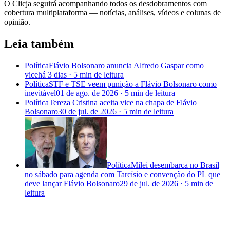
O Clicja seguirá acompanhando todos os desdobramentos com
cobertura multiplataforma — notícias, análises, vídeos e colunas de
opinião.
Leia também
Política
Flávio Bolsonaro anuncia Alfredo Gaspar como
vice
há 3 dias
·
5 min
de leitura
Política
STF e TSE veem punição a Flávio Bolsonaro como
inevitável
01 de ago. de 2026
·
5 min
de leitura
Política
Tereza Cristina aceita vice na chapa de Flávio
Bolsonaro
30 de jul. de 2026
·
5 min
de leitura
Política
Milei desembarca no Brasil
no sábado para agenda com Tarcísio e convenção do PL que
deve lançar Flávio Bolsonaro
29 de jul. de 2026
·
5 min
de
leitura