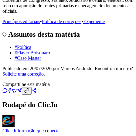
Cobertura de Congresso, Planalto, Judiciário e cenário eleitoral, com
foco em apuração de fontes primárias e checagem de documentos
oficiais.
Princípios editoriais
•
Política de correções
•
Expediente
Assuntos desta matéria
#
Política
#
Flávio Bolsonaro
#
Caso Master
Publicado em
20/07/2026
por
Marcos Andrade
. Encontrou um erro?
Solicite uma correção
.
Compartilhe esta matéria
Rodapé do ClicJa
Clicja
Informação que conecta