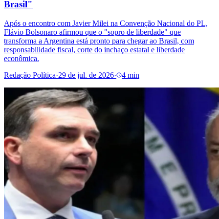
Brasil"
Após o encontro com Javier Milei na Convenção Nacional do PL,
Flávio Bolsonaro afirmou que o "sopro de liberdade" que
transforma a Argentina está pronto para chegar ao Brasil, com
responsabilidade fiscal, corte do inchaço estatal e liberdade
econômica.
Redação Política
·
29 de jul. de 2026
·
4 min