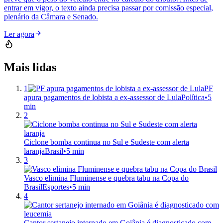
entrar em vigor, o texto ainda precisa passar por comissão especial,
plenário da Câmara e Senado.
Ler agora
Mais lidas
1
PF
apura pagamentos de lobista a ex-assessor de Lula
Política
•
5
min
2
Ciclone bomba continua no Sul e Sudeste com alerta
laranja
Brasil
•
5 min
3
Vasco elimina Fluminense e quebra tabu na Copa do
Brasil
Esportes
•
5 min
4
Cantor sertanejo internado em Goiânia é diagnosticado com