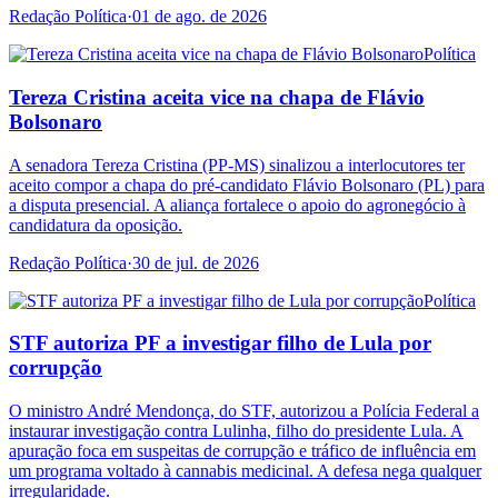
Redação Política
·
01 de ago. de 2026
Política
Tereza Cristina aceita vice na chapa de Flávio
Bolsonaro
A senadora Tereza Cristina (PP-MS) sinalizou a interlocutores ter
aceito compor a chapa do pré-candidato Flávio Bolsonaro (PL) para
a disputa presencial. A aliança fortalece o apoio do agronegócio à
candidatura da oposição.
Redação Política
·
30 de jul. de 2026
Política
STF autoriza PF a investigar filho de Lula por
corrupção
O ministro André Mendonça, do STF, autorizou a Polícia Federal a
instaurar investigação contra Lulinha, filho do presidente Lula. A
apuração foca em suspeitas de corrupção e tráfico de influência em
um programa voltado à cannabis medicinal. A defesa nega qualquer
irregularidade.