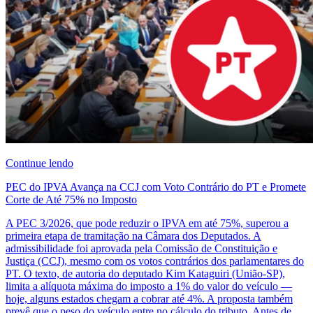
Continue lendo
PEC do IPVA Avança na CCJ com Voto Contrário do PT e Promete
Corte de Até 75% no Imposto
A PEC 3/2026, que pode reduzir o IPVA em até 75%, superou a
primeira etapa de tramitação na Câmara dos Deputados. A
admissibilidade foi aprovada pela Comissão de Constituição e
Justiça (CCJ), mesmo com os votos contrários dos parlamentares do
PT. O texto, de autoria do deputado Kim Kataguiri (União-SP),
limita a alíquota máxima do imposto a 1% do valor do veículo —
hoje, alguns estados chegam a cobrar até 4%. A proposta também
prevê que o peso do veículo entre no cálculo do tributo. Antes de