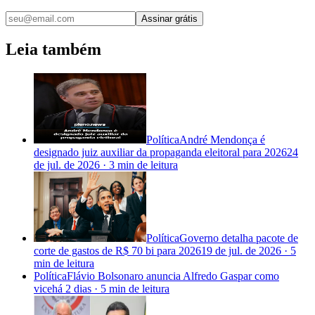
Assinar grátis
Leia também
Política
André Mendonça é
designado juiz auxiliar da propaganda eleitoral para 2026
24
de jul. de 2026
·
3 min
de leitura
Política
Governo detalha pacote de
corte de gastos de R$ 70 bi para 2026
19 de jul. de 2026
·
5
min
de leitura
Política
Flávio Bolsonaro anuncia Alfredo Gaspar como
vice
há 2 dias
·
5 min
de leitura