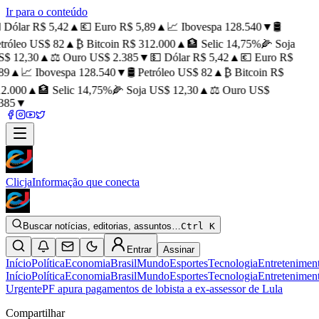
Ir para o conteúdo
 Dólar R$ 5,42
▲
💶 Euro R$ 5,89
▲
📈 Ibovespa 128.540
▼
🛢️
tróleo US$ 82
▲
₿ Bitcoin R$ 312.000
▲
🏦 Selic 14,75%
🌽 Soja
$ 12,30
▲
⚖️ Ouro US$ 2.385
▼
💵 Dólar R$ 5,42
▲
💶 Euro R$
89
▲
📈 Ibovespa 128.540
▼
🛢️ Petróleo US$ 82
▲
₿ Bitcoin R$
2.000
▲
🏦 Selic 14,75%
🌽 Soja US$ 12,30
▲
⚖️ Ouro US$
385
▼
Clicja
Informação que conecta
Buscar notícias, editorias, assuntos…
Ctrl K
Entrar
Assinar
Início
Política
Economia
Brasil
Mundo
Esportes
Tecnologia
Entretenimen
Início
Política
Economia
Brasil
Mundo
Esportes
Tecnologia
Entretenimen
Urgente
PF apura pagamentos de lobista a ex-assessor de Lula
Compartilhar