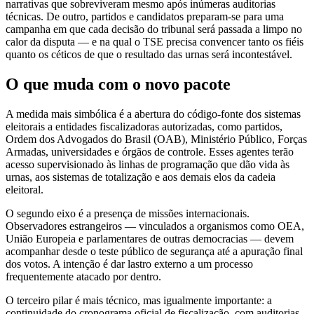
narrativas que sobreviveram mesmo após inúmeras auditorias
técnicas. De outro, partidos e candidatos preparam-se para uma
campanha em que cada decisão do tribunal será passada a limpo no
calor da disputa — e na qual o TSE precisa convencer tanto os fiéis
quanto os céticos de que o resultado das urnas será incontestável.
O que muda com o novo pacote
A medida mais simbólica é a abertura do código-fonte dos sistemas
eleitorais a entidades fiscalizadoras autorizadas, como partidos,
Ordem dos Advogados do Brasil (OAB), Ministério Público, Forças
Armadas, universidades e órgãos de controle. Esses agentes terão
acesso supervisionado às linhas de programação que dão vida às
urnas, aos sistemas de totalização e aos demais elos da cadeia
eleitoral.
O segundo eixo é a presença de missões internacionais.
Observadores estrangeiros — vinculados a organismos como OEA,
União Europeia e parlamentares de outras democracias — devem
acompanhar desde o teste público de segurança até a apuração final
dos votos. A intenção é dar lastro externo a um processo
frequentemente atacado por dentro.
O terceiro pilar é mais técnico, mas igualmente importante: a
continuidade do cronograma oficial de fiscalização, com auditorias