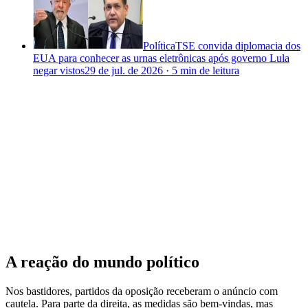
Política
TSE convida diplomacia dos
EUA para conhecer as urnas eletrônicas após governo Lula
negar vistos
29 de jul. de 2026
·
5 min
de leitura
A reação do mundo político
Nos bastidores, partidos da oposição receberam o anúncio com
cautela. Para parte da direita, as medidas são bem-vindas, mas