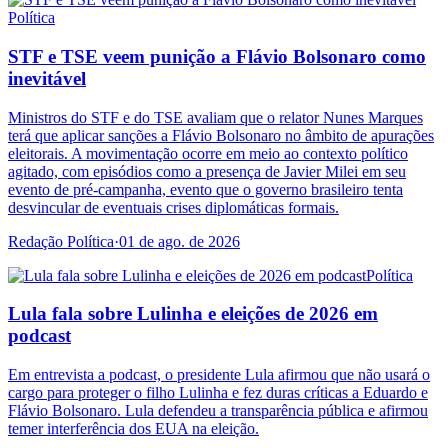
Política
STF e TSE veem punição a Flávio Bolsonaro como
inevitável
Ministros do STF e do TSE avaliam que o relator Nunes Marques
terá que aplicar sanções a Flávio Bolsonaro no âmbito de apurações
eleitorais. A movimentação ocorre em meio ao contexto político
agitado, com episódios como a presença de Javier Milei em seu
evento de pré-campanha, evento que o governo brasileiro tenta
desvincular de eventuais crises diplomáticas formais.
Redação Política
·
01 de ago. de 2026
Política
Lula fala sobre Lulinha e eleições de 2026 em
podcast
Em entrevista a podcast, o presidente Lula afirmou que não usará o
cargo para proteger o filho Lulinha e fez duras críticas a Eduardo e
Flávio Bolsonaro. Lula defendeu a transparência pública e afirmou
temer interferência dos EUA na eleição.