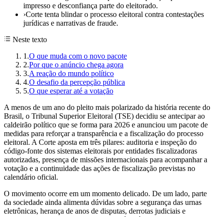
impresso e desconfiança parte do eleitorado.
›
Corte tenta blindar o processo eleitoral contra contestações
jurídicas e narrativas de fraude.
Neste texto
1
.
O que muda com o novo pacote
2
.
Por que o anúncio chega agora
3
.
A reação do mundo político
4
.
O desafio da percepção pública
5
.
O que esperar até a votação
A menos de um ano do pleito mais polarizado da história recente do
Brasil, o Tribunal Superior Eleitoral (TSE) decidiu se antecipar ao
caldeirão político que se forma para 2026 e anunciou um pacote de
medidas para reforçar a transparência e a fiscalização do processo
eleitoral. A Corte aposta em três pilares: auditoria e inspeção do
código-fonte dos sistemas eleitorais por entidades fiscalizadoras
autorizadas, presença de missões internacionais para acompanhar a
votação e a continuidade das ações de fiscalização previstas no
calendário oficial.
O movimento ocorre em um momento delicado. De um lado, parte
da sociedade ainda alimenta dúvidas sobre a segurança das urnas
eletrônicas, herança de anos de disputas, derrotas judiciais e