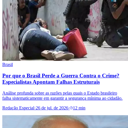
Brasil
Por que o Brasil Perde a Guerra Contra o Crime?
Especialistas Apontam Falhas Estruturais
Análise profunda sobre as razões pelas quais o Estado brasileiro
falha sistematicamente em garantir a segurança mínima ao cidadão.
Redação Especial
·
26 de jul. de 2026
·
12 min