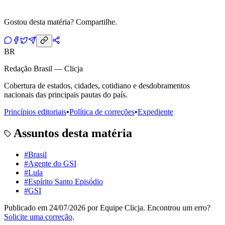
Gostou desta matéria? Compartilhe.
BR
Redação Brasil — Clicja
Cobertura de estados, cidades, cotidiano e desdobramentos
nacionais das principais pautas do país.
Princípios editoriais
•
Política de correções
•
Expediente
Assuntos desta matéria
#
Brasil
#
Agente do GSI
#
Lula
#
Espírito Santo Episódio
#
GSI
Publicado em
24/07/2026
por
Equipe Clicja
. Encontrou um erro?
Solicite uma correção
.