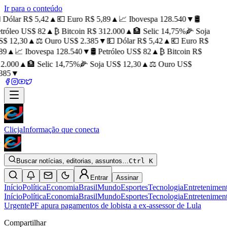
Ir para o conteúdo
 Dólar R$ 5,42
▲
💶 Euro R$ 5,89
▲
📈 Ibovespa 128.540
▼
🛢️
tróleo US$ 82
▲
₿ Bitcoin R$ 312.000
▲
🏦 Selic 14,75%
🌽 Soja
$ 12,30
▲
⚖️ Ouro US$ 2.385
▼
💵 Dólar R$ 5,42
▲
💶 Euro R$
89
▲
📈 Ibovespa 128.540
▼
🛢️ Petróleo US$ 82
▲
₿ Bitcoin R$
2.000
▲
🏦 Selic 14,75%
🌽 Soja US$ 12,30
▲
⚖️ Ouro US$
385
▼
Clicja
Informação que conecta
Buscar notícias, editorias, assuntos…
Ctrl K
Entrar
Assinar
Início
Política
Economia
Brasil
Mundo
Esportes
Tecnologia
Entretenimen
Início
Política
Economia
Brasil
Mundo
Esportes
Tecnologia
Entretenimen
Urgente
PF apura pagamentos de lobista a ex-assessor de Lula
Compartilhar