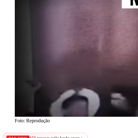
Foto: Reprodução
171
pessoas estão lendo agora
🔥