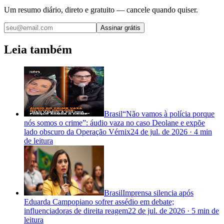
Um resumo diário, direto e gratuito — cancele quando quiser.
Assinar grátis
Leia também
Brasil
“Não vamos à polícia porque
nós somos o crime”: áudio vaza no caso Deolane e expõe
lado obscuro da Operação Vérnix
24 de jul. de 2026
·
4 min
de leitura
Brasil
Imprensa silencia após
Eduarda Campopiano sofrer assédio em debate;
influenciadoras de direita reagem
22 de jul. de 2026
·
5 min
de
leitura