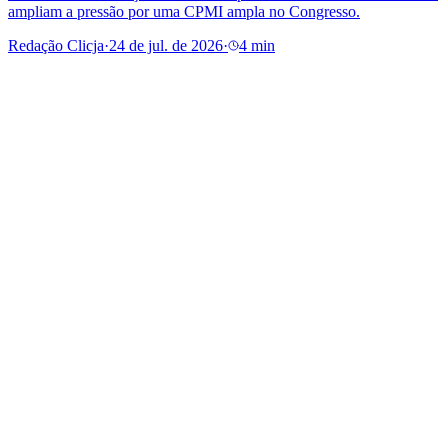
ampliam a pressão por uma CPMI ampla no Congresso.
Redação Clicja
·
24 de jul. de 2026
·
4 min