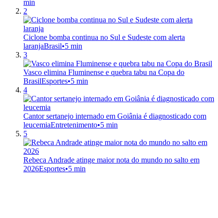
min
2
Ciclone bomba continua no Sul e Sudeste com alerta
laranja
Brasil
•
5 min
3
Vasco elimina Fluminense e quebra tabu na Copa do
Brasil
Esportes
•
5 min
4
Cantor sertanejo internado em Goiânia é diagnosticado com
leucemia
Entretenimento
•
5 min
5
Rebeca Andrade atinge maior nota do mundo no salto em
2026
Esportes
•
5 min