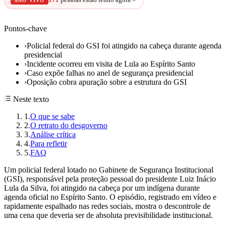
AO VIVO
Pontos-chave
›
Policial federal do GSI foi atingido na cabeça durante agenda
presidencial
›
Incidente ocorreu em visita de Lula ao Espírito Santo
›
Caso expõe falhas no anel de segurança presidencial
›
Oposição cobra apuração sobre a estrutura do GSI
Neste texto
1
.
O que se sabe
2
.
O retrato do desgoverno
3
.
Análise crítica
4
.
Para refletir
5
.
FAQ
Um policial federal lotado no Gabinete de Segurança Institucional
(GSI), responsável pela proteção pessoal do presidente Luiz Inácio
Lula da Silva, foi atingido na cabeça por um indígena durante
agenda oficial no Espírito Santo. O episódio, registrado em vídeo e
rapidamente espalhado nas redes sociais, mostra o descontrole de
uma cena que deveria ser de absoluta previsibilidade institucional.