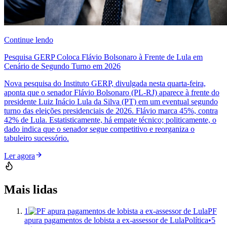
Continue lendo
Pesquisa GERP Coloca Flávio Bolsonaro à Frente de Lula em
Cenário de Segundo Turno em 2026
Nova pesquisa do Instituto GERP, divulgada nesta quarta-feira,
aponta que o senador Flávio Bolsonaro (PL-RJ) aparece à frente do
presidente Luiz Inácio Lula da Silva (PT) em um eventual segundo
turno das eleições presidenciais de 2026. Flávio marca 45%, contra
42% de Lula. Estatisticamente, há empate técnico; politicamente, o
dado indica que o senador segue competitivo e reorganiza o
tabuleiro sucessório.
Ler agora
Mais lidas
1
PF
apura pagamentos de lobista a ex-assessor de Lula
Política
•
5