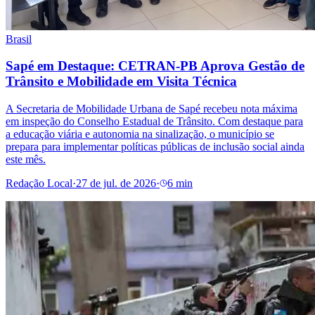
Brasil
Sapé em Destaque: CETRAN-PB Aprova Gestão de
Trânsito e Mobilidade em Visita Técnica
A Secretaria de Mobilidade Urbana de Sapé recebeu nota máxima
em inspeção do Conselho Estadual de Trânsito. Com destaque para
a educação viária e autonomia na sinalização, o município se
prepara para implementar políticas públicas de inclusão social ainda
este mês.
Redação Local
·
27 de jul. de 2026
·
6 min