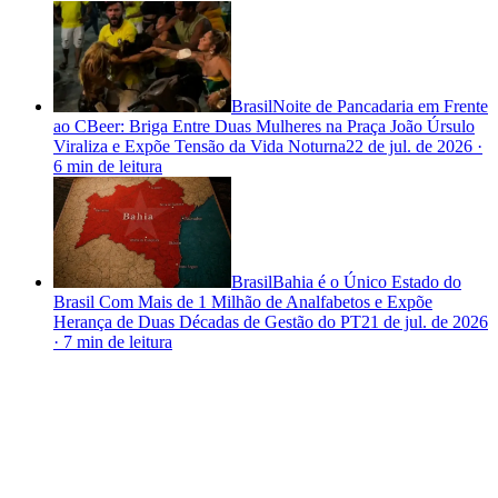
Brasil
Noite de Pancadaria em Frente
ao CBeer: Briga Entre Duas Mulheres na Praça João Úrsulo
Viraliza e Expõe Tensão da Vida Noturna
22 de jul. de 2026
·
6 min
de leitura
Brasil
Bahia é o Único Estado do
Brasil Com Mais de 1 Milhão de Analfabetos e Expõe
Herança de Duas Décadas de Gestão do PT
21 de jul. de 2026
·
7 min
de leitura