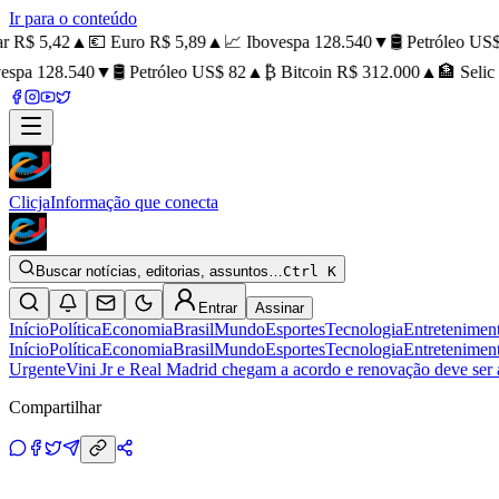
Ir para o conteúdo
 R$ 5,42
▲
💶 Euro R$ 5,89
▲
📈 Ibovespa 128.540
▼
🛢️ Petróleo US$ 
spa 128.540
▼
🛢️ Petróleo US$ 82
▲
₿ Bitcoin R$ 312.000
▲
🏦 Selic 
Clicja
Informação que conecta
Buscar notícias, editorias, assuntos…
Ctrl K
Entrar
Assinar
Início
Política
Economia
Brasil
Mundo
Esportes
Tecnologia
Entretenimen
Início
Política
Economia
Brasil
Mundo
Esportes
Tecnologia
Entretenimen
Urgente
Vini Jr e Real Madrid chegam a acordo e renovação deve ser
Compartilhar