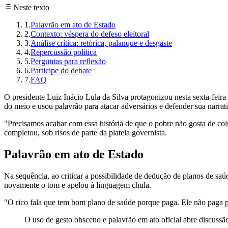
Neste texto
1
.
Palavrão em ato de Estado
2
.
Contexto: véspera do defeso eleitoral
3
.
Análise crítica: retórica, palanque e desgaste
4
.
Repercussão política
5
.
Perguntas para reflexão
6
.
Participe do debate
7
.
FAQ
O presidente Luiz Inácio Lula da Silva protagonizou nesta sexta-feir
do meio e usou palavrão para atacar adversários e defender sua narrat
"Precisamos acabar com essa história de que o pobre não gosta de coi
completou, sob risos de parte da plateia governista.
Palavrão em ato de Estado
Na sequência, ao criticar a possibilidade de dedução de planos de saú
novamente o tom e apelou à linguagem chula.
"O rico fala que tem bom plano de saúde porque paga. Ele não paga p
O uso de gesto obsceno e palavrão em ato oficial abre discussã