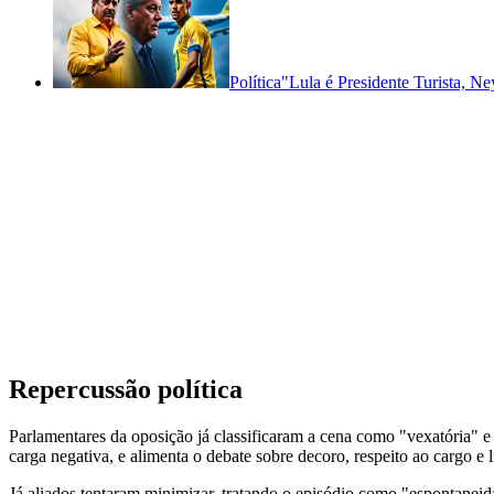
Política
"Lula é Presidente Turista, 
Repercussão política
Parlamentares da oposição já classificaram a cena como "vexatória" e
carga negativa, e alimenta o debate sobre decoro, respeito ao cargo e li
Já aliados tentaram minimizar, tratando o episódio como "espontaneid