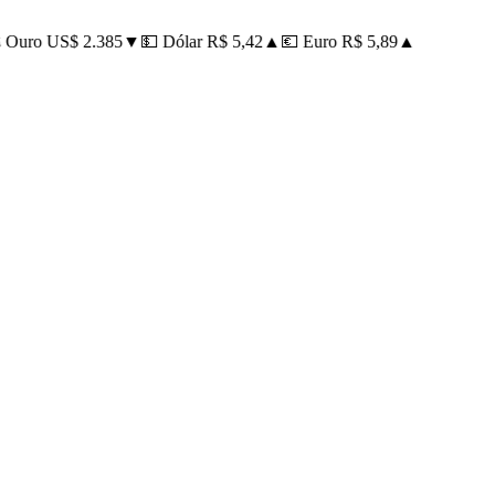
Ouro US$ 2.385
▼
💵 Dólar R$ 5,42
▲
💶 Euro R$ 5,89
▲