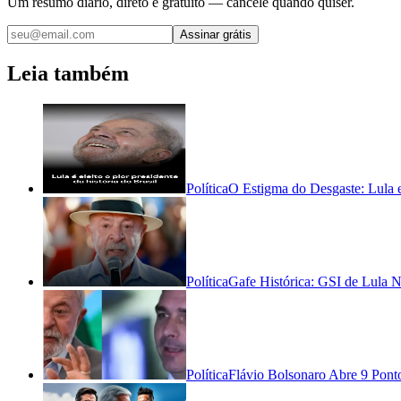
Um resumo diário, direto e gratuito — cancele quando quiser.
Assinar grátis
Leia também
Política
O Estigma do Desgaste: Lula en
Política
Gafe Histórica: GSI de Lula N
Política
Flávio Bolsonaro Abre 9 Pont