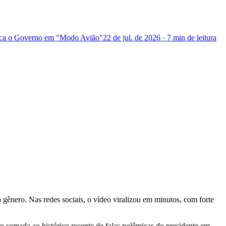
loca o Governo em "Modo Avião"
22 de jul. de 2026
·
7 min
de leitura
 gênero. Nas redes sociais, o vídeo viralizou em minutos, com forte
o somada ao histórico recente de falas polêmicas do presidente em