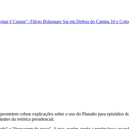
Neymar é Craque": Flávio Bolsonaro Sai em Defesa do Camisa 10 e Co
 prometem cobrar explicações sobre o uso do Planalto para episódios do
mites da retórica presidencial.
ade" e "linguagem do povo". A tese, porém, tende a perder força quand