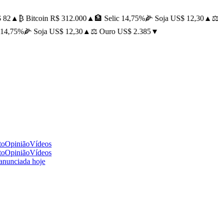
82
▲
₿ Bitcoin R$ 312.000
▲
🏦 Selic 14,75%
🌽 Soja US$ 12,30
▲
⚖️ 
14,75%
🌽 Soja US$ 12,30
▲
⚖️ Ouro US$ 2.385
▼
to
Opinião
Vídeos
to
Opinião
Vídeos
 anunciada hoje