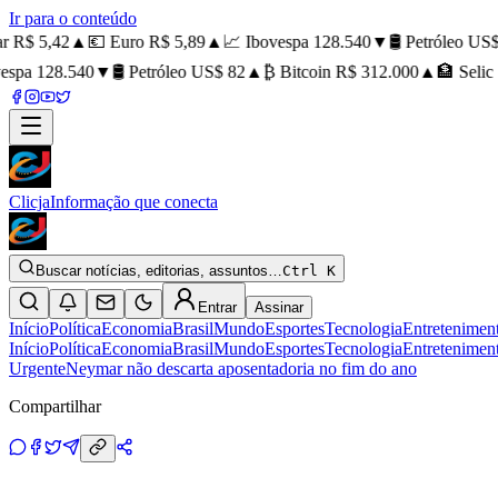
Ir para o conteúdo
R$ 5,42
▲
💶 Euro R$ 5,89
▲
📈 Ibovespa 128.540
▼
🛢️ Petróleo US$ 
spa 128.540
▼
🛢️ Petróleo US$ 82
▲
₿ Bitcoin R$ 312.000
▲
🏦 Selic 1
Clicja
Informação que conecta
Buscar notícias, editorias, assuntos…
Ctrl K
Entrar
Assinar
Início
Política
Economia
Brasil
Mundo
Esportes
Tecnologia
Entretenimen
Início
Política
Economia
Brasil
Mundo
Esportes
Tecnologia
Entretenimen
Urgente
Neymar não descarta aposentadoria no fim do ano
Compartilhar