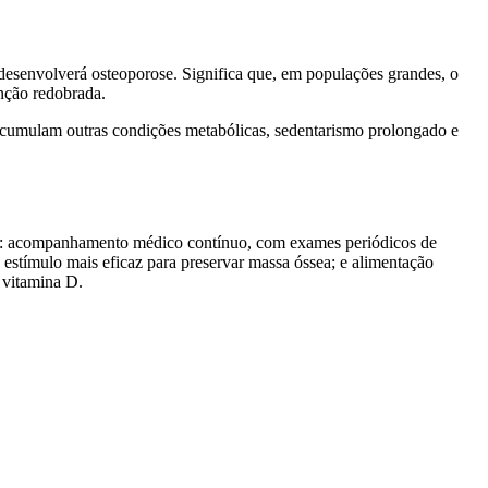
desenvolverá osteoporose. Significa que, em populações grandes, o
nção redobrada.
 acumulam outras condições metabólicas, sedentarismo prolongado e
P-1: acompanhamento médico contínuo, com exames periódicos de
estímulo mais eficaz para preservar massa óssea; e alimentação
 vitamina D.