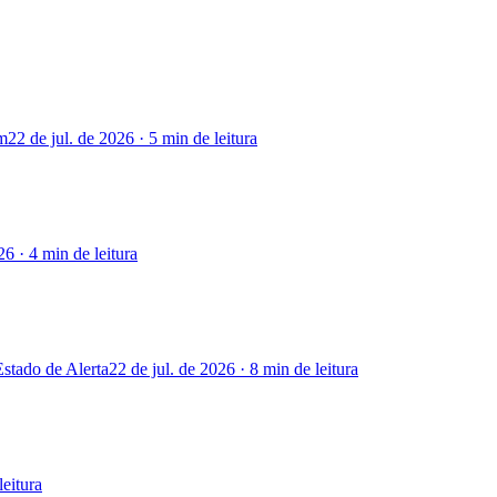
em
22 de jul. de 2026
·
5 min
de leitura
026
·
4 min
de leitura
stado de Alerta
22 de jul. de 2026
·
8 min
de leitura
leitura