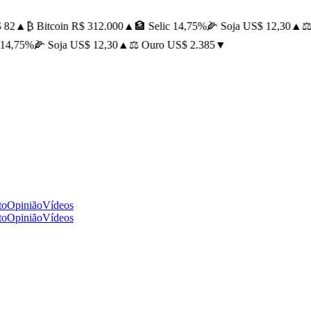
82
▲
₿ Bitcoin R$ 312.000
▲
🏦 Selic 14,75%
🌽 Soja US$ 12,30
▲
⚖️ 
4,75%
🌽 Soja US$ 12,30
▲
⚖️ Ouro US$ 2.385
▼
to
Opinião
Vídeos
to
Opinião
Vídeos