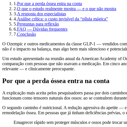
1
.
Por que a perda óssea entra na conta
2
.
O que o estudo realmente mostra — e o que não mostra
3
.
A resposta dos especialistas
4
.
Análise crítica: o custo invisível da “pílula mágica”
5
.
Perguntas para reflexão
6
.
FAQ — Dúvidas frequentes
7
.
Conclusão
O Ozempic e outros medicamentos da classe GLP-1 — vendidos como di
não é o impacto na balança, mas algo bem mais silencioso e potencial
Um estudo apresentado na reunião anual da American Academy of Or
comparação com pessoas que não usavam a medicação. Em cinco anos, 
relevante — e clinicamente preocupante.
Por que a perda óssea entra na conta
A explicação mais aceita pelos pesquisadores passa por dois caminh
funcionam como tensores naturais dos ossos: ao se contraírem duran
O segundo caminho é nutricional. A redução agressiva do apetite — efe
remodelação óssea. Em pessoas que já tinham deficiências prévias, o
Emagrecer rápido sem proteger músculos e ossos pode trocar u