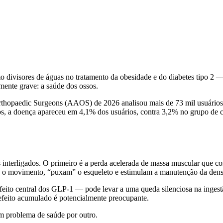
visores de águas no tratamento da obesidade e do diabetes tipo 2 — v
mente grave: a saúde dos ossos.
thopaedic Surgeons (AAOS) de 2026 analisou mais de 73 mil usuários
a doença apareceu em 4,1% dos usuários, contra 3,2% no grupo de comp
os interligados. O primeiro é a perda acelerada de massa muscular qu
te o movimento, “puxam” o esqueleto e estimulam a manutenção da dens
ito central dos GLP-1 — pode levar a uma queda silenciosa na ingestão 
 efeito acumulado é potencialmente preocupante.
m problema de saúde por outro.