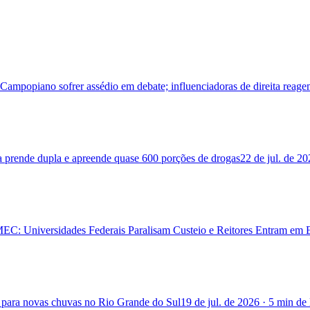
Campopiano sofrer assédio em debate; influenciadoras de direita reag
 prende dupla e apreende quase 600 porções de drogas
22 de jul. de 2
EC: Universidades Federais Paralisam Custeio e Reitores Entram em E
ja para novas chuvas no Rio Grande do Sul
19 de jul. de 2026
·
5 min
de 