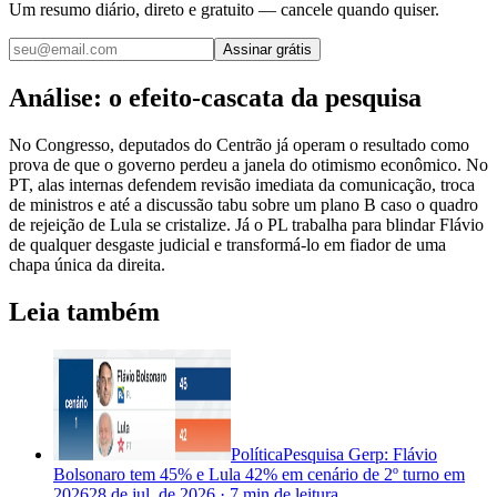
Um resumo diário, direto e gratuito — cancele quando quiser.
Assinar grátis
Análise: o efeito-cascata da pesquisa
No Congresso, deputados do Centrão já operam o resultado como
prova de que o governo perdeu a janela do otimismo econômico. No
PT, alas internas defendem revisão imediata da comunicação, troca
de ministros e até a discussão tabu sobre um plano B caso o quadro
de rejeição de Lula se cristalize. Já o PL trabalha para blindar Flávio
de qualquer desgaste judicial e transformá-lo em fiador de uma
chapa única da direita.
Leia também
Política
Pesquisa Gerp: Flávio
Bolsonaro tem 45% e Lula 42% em cenário de 2º turno em
2026
28 de jul. de 2026
·
7 min
de leitura