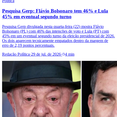
Política
Pesquisa Gerp: Flávio Bolsonaro tem 46% e Lula
45% em eventual segundo turno
Pesquisa Gerp divulgada nesta quarta-feira (22) mostra Flávio
Bolsonaro (PL) com 46% das intenções de voto e Lula (PT) com
45% em um eventual segundo turno da eleição presidencial de 2026.
Os dois aparecem tecnicamente empatados dentro da margem de
erro de 2,19 pontos percentuais.
Redação Política
·
29 de jul. de 2026
·
4 min