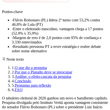
Pontos-chave
›
Flávio Bolsonaro (PL) lidera 2º turno com 53,2% contra
46,8% de Lula (PT)
›
Entre o eleitorado masculino, vantagem chega a 17 pontos
(52,9% x 35,9%)
›
Margem de erro é de 2,0 pontos com 95% de confiança e
3.330 entrevistados
›
Resultado pressiona PT a rever estratégia e reabre debate
sobre nome alternativo
Neste texto
1
.
O que diz a pesquisa
2
.
Por que o Planalto deve se preocupar
3
.
Análise: o efeito-cascata da pesquisa
4
.
Conclusão
5
.
Perguntas para reflexão
6
.
FAQ
O tabuleiro eleitoral de 2026 ganhou um novo e barulhento capítulo.
Pesquisa divulgada pelo Instituto Veritá aponta vantagem consistente
do senador Flávio Bolsonaro (PL) sobre o presidente Luiz Inácio