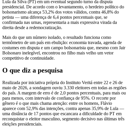
Lula da Silva (PT) em um eventual segundo turno da disputa
presidencial. De acordo com o levantamento, o herdeiro político do
bolsonarismo alcança 53,2% dos votos válidos, contra 46,8% do
petista — uma diferença de 6,4 pontos percentuais que, se
confirmada nas urnas, representaria a mais expressiva virada da
direita desde a redemocratização.
Mais do que um número isolado, o resultado funciona como
termômetro de um país em ebulição: economia travada, agenda de
costumes em disputa e um campo bolsonarista que, mesmo com Jair
Bolsonaro inelegível, encontrou no filho mais velho um vetor
competitivo de continuidade.
O que diz a pesquisa
Realizada por iniciativa própria do Instituto Veritá entre 22 e 26 de
maio de 2026, a sondagem ouviu 3.330 eleitores em todas as regiões
do país. A margem de erro é de 2,0 pontos percentuais, para mais ou
para menos, com intervalo de confiança de 95%. O recorte por
gênero é o que mais chama atenção: entre os homens, Flávio
aparece com 52,9% das intenções, contra apenas 35,9% de Lula —
uma distância de 17 pontos que escancara a dificuldade do PT em
reconquistar o eleitor masculino, segmento decisivo nas últimas três
eleições presidenciais.