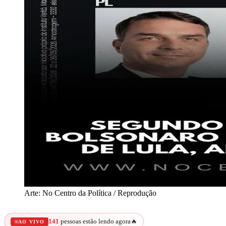
Arte: No Centro da Política / Reprodução
141
pessoas estão lendo agora
🔥
AO VIVO