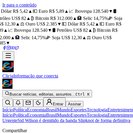
Ir para o conteúdo
Dólar R$ 5,42
▲
💶 Euro R$ 5,89
▲
📈 Ibovespa 128.540
▼
🛢️
róleo US$ 82
▲
₿ Bitcoin R$ 312.000
▲
🏦 Selic 14,75%
🌽 Soja
$ 12,30
▲
⚖️ Ouro US$ 2.385
▼
💵 Dólar R$ 5,42
▲
💶 Euro R$
9
▲
📈 Ibovespa 128.540
▼
🛢️ Petróleo US$ 82
▲
₿ Bitcoin R$
.000
▲
🏦 Selic 14,75%
🌽 Soja US$ 12,30
▲
⚖️ Ouro US$
85
▼
Clicja
Informação que conecta
Buscar notícias, editorias, assuntos…
Ctrl K
Entrar
Assinar
Início
Política
Economia
Brasil
Mundo
Esportes
Tecnologia
Entretenimen
Início
Política
Economia
Brasil
Mundo
Esportes
Tecnologia
Entretenimen
Urgente
Sid Wilson é demitido da banda Slipknot de forma definitiva
Compartilhar