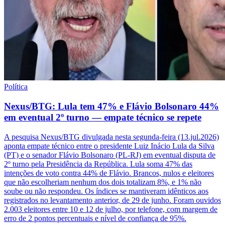
Política
Nexus/BTG: Lula tem 47% e Flávio Bolsonaro 44%
em eventual 2º turno — empate técnico se repete
A pesquisa Nexus/BTG divulgada nesta segunda-feira (13.jul.2026)
aponta empate técnico entre o presidente Luiz Inácio Lula da Silva
(PT) e o senador Flávio Bolsonaro (PL-RJ) em eventual disputa de
2º turno pela Presidência da República. Lula soma 47% das
intenções de voto contra 44% de Flávio. Brancos, nulos e eleitores
que não escolheriam nenhum dos dois totalizam 8%, e 1% não
soube ou não respondeu. Os índices se mantiveram idênticos aos
registrados no levantamento anterior, de 29 de junho. Foram ouvidos
2.003 eleitores entre 10 e 12 de julho, por telefone, com margem de
erro de 2 pontos percentuais e nível de confiança de 95%.