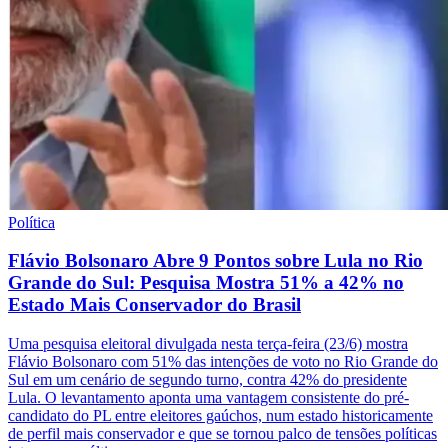
Política
Flávio Bolsonaro Abre 9 Pontos sobre Lula no Rio
Grande do Sul: Pesquisa Mostra 51% a 42% no
Estado Mais Conservador do Brasil
Uma pesquisa eleitoral divulgada nesta terça-feira (23/6) mostra
Flávio Bolsonaro com 51% das intenções de voto no Rio Grande do
Sul em um cenário de segundo turno, contra 42% do presidente
Lula. O levantamento aponta uma vantagem consistente do pré-
candidato do PL entre eleitores gaúchos, num estado historicamente
de perfil mais conservador e que se tornou palco de tensões políticas