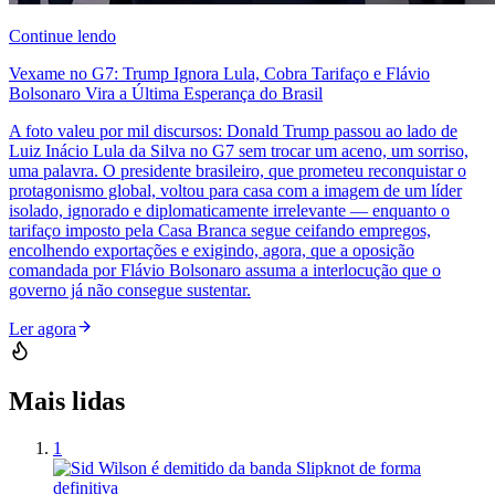
Continue lendo
Vexame no G7: Trump Ignora Lula, Cobra Tarifaço e Flávio
Bolsonaro Vira a Última Esperança do Brasil
A foto valeu por mil discursos: Donald Trump passou ao lado de
Luiz Inácio Lula da Silva no G7 sem trocar um aceno, um sorriso,
uma palavra. O presidente brasileiro, que prometeu reconquistar o
protagonismo global, voltou para casa com a imagem de um líder
isolado, ignorado e diplomaticamente irrelevante — enquanto o
tarifaço imposto pela Casa Branca segue ceifando empregos,
encolhendo exportações e exigindo, agora, que a oposição
comandada por Flávio Bolsonaro assuma a interlocução que o
governo já não consegue sustentar.
Ler agora
Mais lidas
1