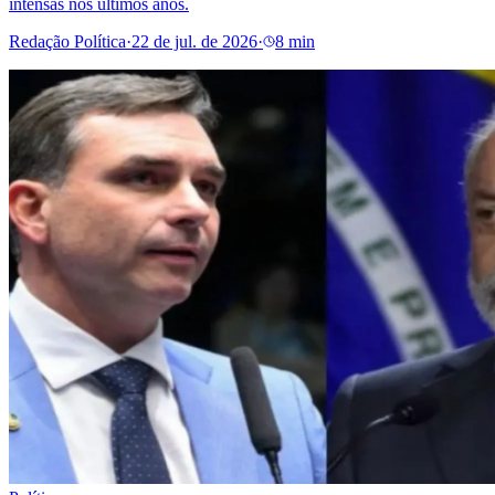
intensas nos últimos anos.
Redação Política
·
22 de jul. de 2026
·
8 min