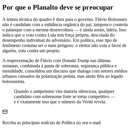
Por que o Planalto deve se preocupar
A leitura técnica do quadro é dura para o governo. Flávio Bolsonaro
não é candidato com a militância orgânica do pai, tampouco controla
o palanque com a mesma desenvoltura — e ainda assim, lidera. Isso
indica que o voto contra Lula tem força própria, descolada do
desempenho individual do adversário. Em política, esse tipo de
fenômeno costuma ser o mais perigoso: o eleitor não vota a favor de
alguém, vota contra um projeto.
A reaproximação de Flávio com Donald Trump nas últimas
semanas, combinada à pauta de soberania, segurança pública e
moralidade, consolidou um discurso que dialoga com setores médios
urbanos cansados da polarização petista, mas ainda fiéis ao legado
bolsonarista.
Quando o antipetismo vira maioria silenciosa, qualquer
candidato com sobrenome forte se torna competitivo —
e é exatamente isso que o número da Veritá revela.
Receba as principais notícias de Política no seu e-mail