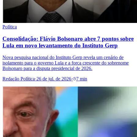
Política
Consolidação: Flávio Bolsonaro abre 7 pontos sobre
Lula em novo levantamento do Instituto Gerp
Nova pesquisa nacional do Instituto Gerp revela um cenário de
isolamento para o governo Lula e a força crescente do sobrenome
Bolsonaro para a disputa presidencial de 2026.
Redação Política
·
26 de jul. de 2026
·
7 min