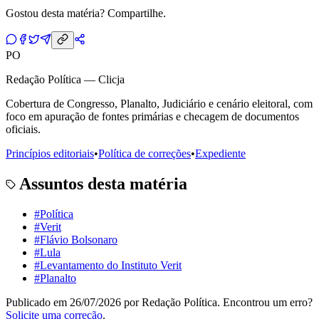
Gostou desta matéria? Compartilhe.
PO
Redação Política — Clicja
Cobertura de Congresso, Planalto, Judiciário e cenário eleitoral, com
foco em apuração de fontes primárias e checagem de documentos
oficiais.
Princípios editoriais
•
Política de correções
•
Expediente
Assuntos desta matéria
#
Política
#
Verit
#
Flávio Bolsonaro
#
Lula
#
Levantamento do Instituto Verit
#
Planalto
Publicado em
26/07/2026
por
Redação Política
. Encontrou um erro?
Solicite uma correção
.