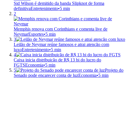
Sid Wilson é demitido da banda Slipknot de forma
definitiva
Entretenimento
•
5 min
2
Memphis renova com Corinthians e comenta live de
Neymar
Esportes
•
5 min
3
Leilão de Neymar reúne famosos e atrai atenção com
luxo
Entretenimento
•
5 min
4
Caixa inicia distribuição de R$ 13 bi do lucro do
FGTS
Economia
•
5 min
5
Projeto do
Senado pode encarecer conta de luz
Economia
•
5 min