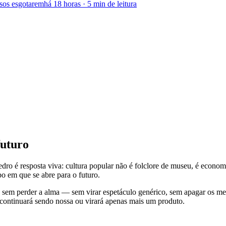
sos esgotarem
há 18 horas
·
5 min
de leitura
futuro
ro é resposta viva: cultura popular não é folclore de museu, é economia
o em que se abre para o futuro.
em perder a alma — sem virar espetáculo genérico, sem apagar os mestr
sta continuará sendo nossa ou virará apenas mais um produto.