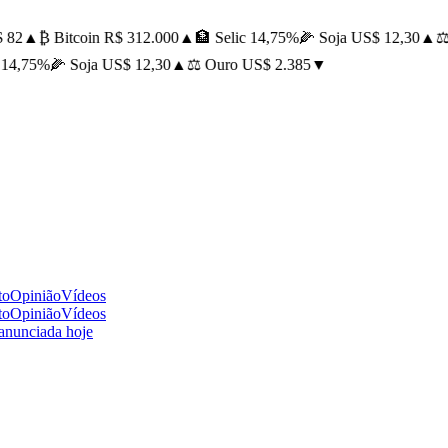
 82
▲
₿ Bitcoin R$ 312.000
▲
🏦 Selic 14,75%
🌽 Soja US$ 12,30
▲
⚖️ 
14,75%
🌽 Soja US$ 12,30
▲
⚖️ Ouro US$ 2.385
▼
to
Opinião
Vídeos
to
Opinião
Vídeos
 anunciada hoje