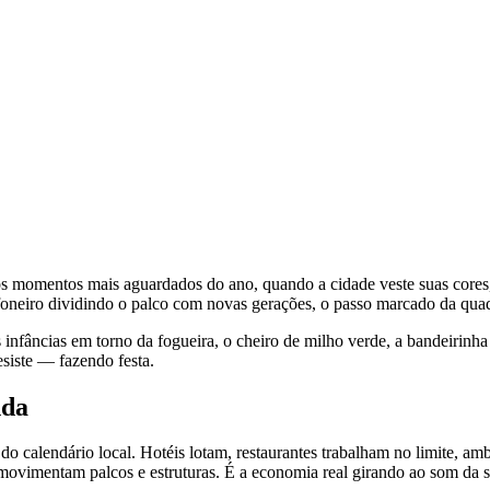
 momentos mais aguardados do ano, quando a cidade veste suas cores, 
nfoneiro dividindo o palco com novas gerações, o passo marcado da qua
s infâncias em torno da fogueira, o cheiro de milho verde, a bandeirinh
esiste — fazendo festa.
nda
o calendário local. Hotéis lotam, restaurantes trabalham no limite, am
 movimentam palcos e estruturas. É a economia real girando ao som da 