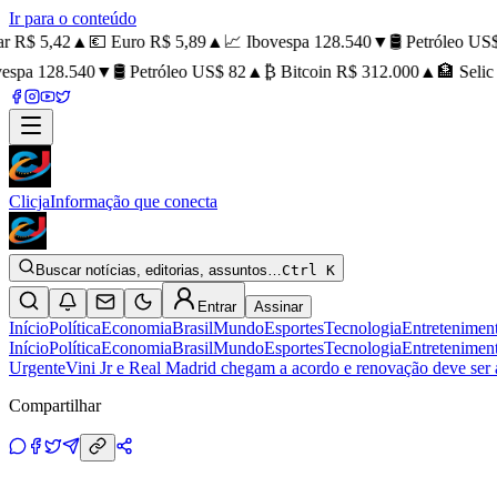
Ir para o conteúdo
 R$ 5,42
▲
💶 Euro R$ 5,89
▲
📈 Ibovespa 128.540
▼
🛢️ Petróleo US$
spa 128.540
▼
🛢️ Petróleo US$ 82
▲
₿ Bitcoin R$ 312.000
▲
🏦 Selic 
Clicja
Informação que conecta
Buscar notícias, editorias, assuntos…
Ctrl K
Entrar
Assinar
Início
Política
Economia
Brasil
Mundo
Esportes
Tecnologia
Entretenimen
Início
Política
Economia
Brasil
Mundo
Esportes
Tecnologia
Entretenimen
Urgente
Vini Jr e Real Madrid chegam a acordo e renovação deve ser
Compartilhar