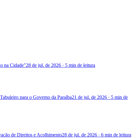
do na Cidade"
28 de jul. de 2026
·
5 min
de leitura
Tabuleiro para o Governo da Paraíba
21 de jul. de 2026
·
5 min
de
vação de Direitos e Acolhimento
28 de jul. de 2026
·
6 min
de leitura