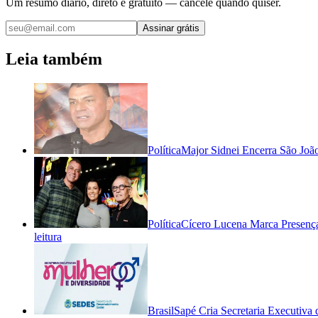
Um resumo diário, direto e gratuito — cancele quando quiser.
Assinar grátis
Leia também
Política
Major Sidnei Encerra São Jo
Política
Cícero Lucena Marca Presença
leitura
Brasil
Sapé Cria Secretaria Executiva