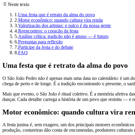
Neste texto
1
.
Uma festa que é retrato da alma do povo
2
.
Motor econômico: quando cultura vira renda
3
.
Valorização dos artistas: o palco é da nossa gente
4
.
Reencontros: o coração da festa
5
.
Análise crítica: tradição não é atraso — é futuro
6
.
Perguntas para reflexão
7
.
Participe da festa e do debate
8
.
FAQ
Uma festa que é retrato da alma do povo
O São João Pedro não é apenas mais uma data no calendário: é um dos
chega de perto e de longe. É a tradição encontrando o presente, o sa
Mais que evento, o São João é ritual coletivo. É a memória afetiva da
dançar. Cada detalhe carrega a história de um povo que resistiu — e r
Motor econômico: quando cultura vira re
A festa junina é, sem exagero, um dos principais motores econômicos d
produção, costureiras dão conta de encomendas, produtores culturais