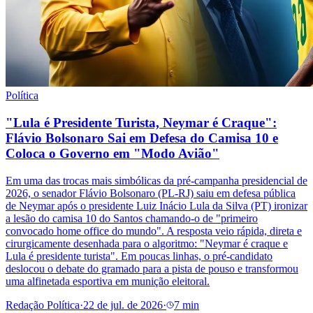
Política
"Lula é Presidente Turista, Neymar é Craque":
Flávio Bolsonaro Sai em Defesa do Camisa 10 e
Coloca o Governo em "Modo Avião"
Em uma das trocas mais simbólicas da pré-campanha presidencial de
2026, o senador Flávio Bolsonaro (PL-RJ) saiu em defesa pública
de Neymar após o presidente Luiz Inácio Lula da Silva (PT) ironizar
a lesão do camisa 10 do Santos chamando-o de "primeiro
convocado home office do mundo". A resposta veio rápida, direta e
cirurgicamente desenhada para o algoritmo: "Neymar é craque e
Lula é presidente turista". Em poucas linhas, o pré-candidato
deslocou o debate do gramado para a pista de pouso e transformou
uma alfinetada esportiva em munição eleitoral.
Redação Política
·
22 de jul. de 2026
·
7 min