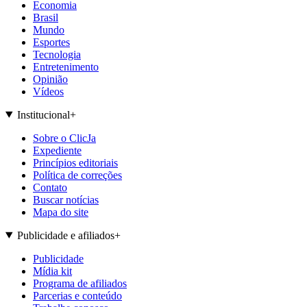
Economia
Brasil
Mundo
Esportes
Tecnologia
Entretenimento
Opinião
Vídeos
Institucional
+
Sobre o ClicJa
Expediente
Princípios editoriais
Política de correções
Contato
Buscar notícias
Mapa do site
Publicidade e afiliados
+
Publicidade
Mídia kit
Programa de afiliados
Parcerias e conteúdo