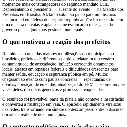
momentos mais constrangedores do segundo mandato Lula.
Representando o presidente — ausente do evento — na Marcha dos
Prefeitos, em Brasília, Alckmin subiu ao palco para um discurso
institucional em defesa do “espírito republicano” e foi recebido com
uma mistura de vaias e aplausos que escancarou o desgaste do
governo petista junto aos gestores municipais.
O que motivou a reação dos prefeitos
Reunidos em uma das maiores mobilizações do municipalismo
brasileiro, prefeitos de diferentes partidos relataram um cenário
comum: queda de arrecadação, inflação corroendo orçamentos
locais, atrasos em repasses federais e dificuldades crescentes para
manter saúde, educação e segurança pública em pé. Muitos
chegaram ao evento com pautas concretas — repactuação de
dívidas, liberação de emendas, atualização do FPM — e ouviram, na
visão deles, discursos genéricos e promessas reaquecidas.
O resultado foi previsível: parte da plateia não conteve a insatisfação
e converteu a frustração em vaia. O episódio rapidamente viralizou
nas redes, transformado em síntese do descompasso entre o discurso
oficial e a realidade dos municípios.
O contexto político por trás das vaias