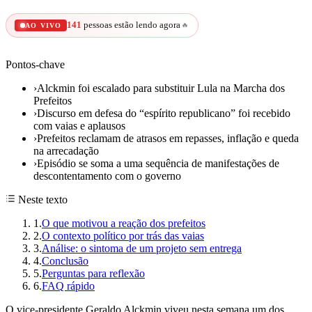
141
pessoas estão lendo agora
🔥
AO VIVO
Pontos-chave
›
Alckmin foi escalado para substituir Lula na Marcha dos
Prefeitos
›
Discurso em defesa do “espírito republicano” foi recebido
com vaias e aplausos
›
Prefeitos reclamam de atrasos em repasses, inflação e queda
na arrecadação
›
Episódio se soma a uma sequência de manifestações de
descontentamento com o governo
Neste texto
1
.
O que motivou a reação dos prefeitos
2
.
O contexto político por trás das vaias
3
.
Análise: o sintoma de um projeto sem entrega
4
.
Conclusão
5
.
Perguntas para reflexão
6
.
FAQ rápido
O vice-presidente Geraldo Alckmin viveu nesta semana um dos