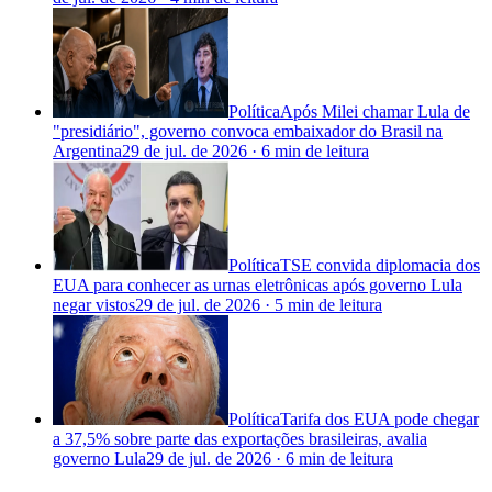
Política
Após Milei chamar Lula de
"presidiário", governo convoca embaixador do Brasil na
Argentina
29 de jul. de 2026
·
6 min
de leitura
Política
TSE convida diplomacia dos
EUA para conhecer as urnas eletrônicas após governo Lula
negar vistos
29 de jul. de 2026
·
5 min
de leitura
Política
Tarifa dos EUA pode chegar
a 37,5% sobre parte das exportações brasileiras, avalia
governo Lula
29 de jul. de 2026
·
6 min
de leitura