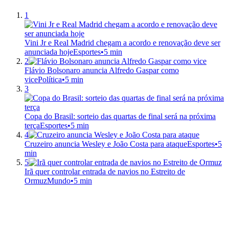
1
Vini Jr e Real Madrid chegam a acordo e renovação deve ser
anunciada hoje
Esportes
•
5 min
2
Flávio Bolsonaro anuncia Alfredo Gaspar como
vice
Política
•
5 min
3
Copa do Brasil: sorteio das quartas de final será na próxima
terça
Esportes
•
5 min
4
Cruzeiro anuncia Wesley e João Costa para ataque
Esportes
•
5
min
5
Irã quer controlar entrada de navios no Estreito de
Ormuz
Mundo
•
5 min