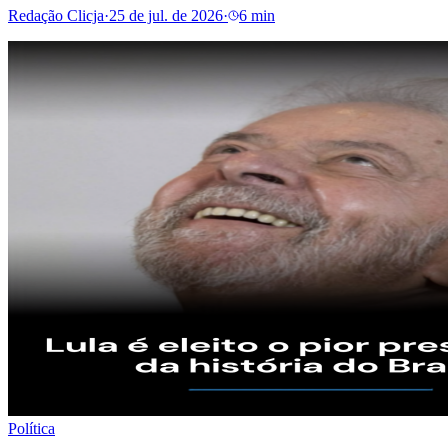
Redação Clicja
·
25 de jul. de 2026
·
6 min
Política