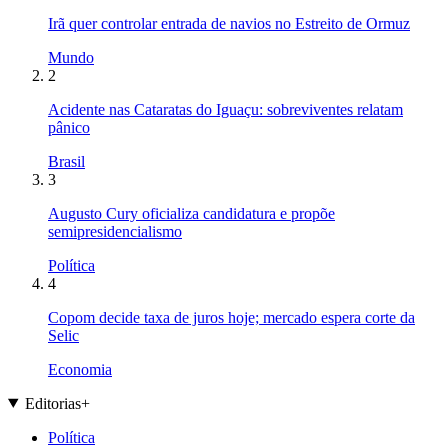
Irã quer controlar entrada de navios no Estreito de Ormuz
Mundo
2
Acidente nas Cataratas do Iguaçu: sobreviventes relatam
pânico
Brasil
3
Augusto Cury oficializa candidatura e propõe
semipresidencialismo
Política
4
Copom decide taxa de juros hoje; mercado espera corte da
Selic
Economia
Editorias
+
Política