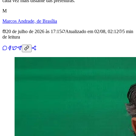
cada vez mais distante das prefeituras.
M
Marcos Andrade, de Brasília
20 de julho de 2026 às 17:15
Atualizado em
02/08, 02:12
5 min
de leitura