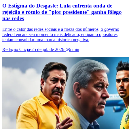
O Estigma do Desgaste: Lula enfrenta onda de
rejeição e rótulo de "pior presidente" ganha fôlego
nas redes
Entre o calor das redes sociais e a frieza dos números, o governo
federal encara seu momento mais delicado, enquanto opositores
tentam consolidar uma marca histórica negativa.
Redação Clicja
·
25 de jul. de 2026
·
6 min