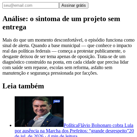
Assinar grátis
Análise: o sintoma de um projeto sem
entrega
Mais do que um momento desconfortável, o episódio funciona como
sinal de alerta. Quando a base municipal — que conhece o impacto
real das políticas federais — começa a protestar publicamente, o
desgaste deixou de ser tema apenas de oposição. Trata-se de um
diagnóstico construído na ponta, em cada cidade que precisa lidar
com saúde sem repasse, escolas sem reforma, asfalto sem
manutenção e segurança pressionada por facções.
Leia também
Política
Flávio Bolsonaro cobra Lula
por ausência na Marcha dos Prefeitos: “grande desrespeito”
20
de jul. de 2026
·
4 min
de leitura