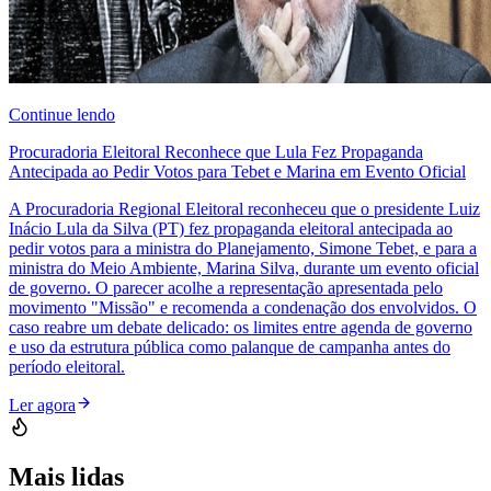
Continue lendo
Procuradoria Eleitoral Reconhece que Lula Fez Propaganda
Antecipada ao Pedir Votos para Tebet e Marina em Evento Oficial
A Procuradoria Regional Eleitoral reconheceu que o presidente Luiz
Inácio Lula da Silva (PT) fez propaganda eleitoral antecipada ao
pedir votos para a ministra do Planejamento, Simone Tebet, e para a
ministra do Meio Ambiente, Marina Silva, durante um evento oficial
de governo. O parecer acolhe a representação apresentada pelo
movimento "Missão" e recomenda a condenação dos envolvidos. O
caso reabre um debate delicado: os limites entre agenda de governo
e uso da estrutura pública como palanque de campanha antes do
período eleitoral.
Ler agora
Mais lidas