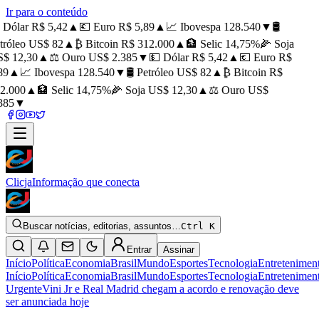
Ir para o conteúdo
Dólar R$ 5,42
▲
💶 Euro R$ 5,89
▲
📈 Ibovespa 128.540
▼
🛢️
tróleo US$ 82
▲
₿ Bitcoin R$ 312.000
▲
🏦 Selic 14,75%
🌽 Soja
$ 12,30
▲
⚖️ Ouro US$ 2.385
▼
💵 Dólar R$ 5,42
▲
💶 Euro R$
89
▲
📈 Ibovespa 128.540
▼
🛢️ Petróleo US$ 82
▲
₿ Bitcoin R$
2.000
▲
🏦 Selic 14,75%
🌽 Soja US$ 12,30
▲
⚖️ Ouro US$
385
▼
Clicja
Informação que conecta
Buscar notícias, editorias, assuntos…
Ctrl K
Entrar
Assinar
Início
Política
Economia
Brasil
Mundo
Esportes
Tecnologia
Entretenimen
Início
Política
Economia
Brasil
Mundo
Esportes
Tecnologia
Entretenimen
Urgente
Vini Jr e Real Madrid chegam a acordo e renovação deve
ser anunciada hoje