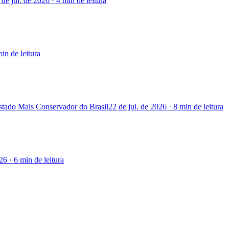
 de jul. de 2026
·
4 min
de leitura
min
de leitura
stado Mais Conservador do Brasil
22 de jul. de 2026
·
8 min
de leitura
026
·
6 min
de leitura