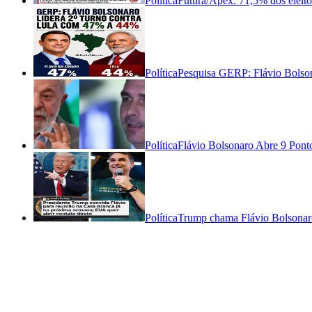
Política
Futura/Apex: 71,5% dos eleit
Política
Pesquisa GERP: Flávio Bolson
Política
Flávio Bolsonaro Abre 9 Pont
Política
Trump chama Flávio Bolsonaro