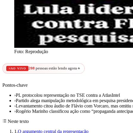
Foto: Reprodução
208
pessoas estão lendo agora
🔥
AO VIVO
Pontos-chave
›
PL protocolou representação no TSE contra a AtlasIntel
›
Partido alega manipulação metodológica em pesquisa presiden
›
Levantamento citou áudio de Flávio com Vorcaro, mas omitiu 
›
Rogério Marinho classificou ação como “propaganda antecipad
Neste texto
1
.
O argumento central da representação