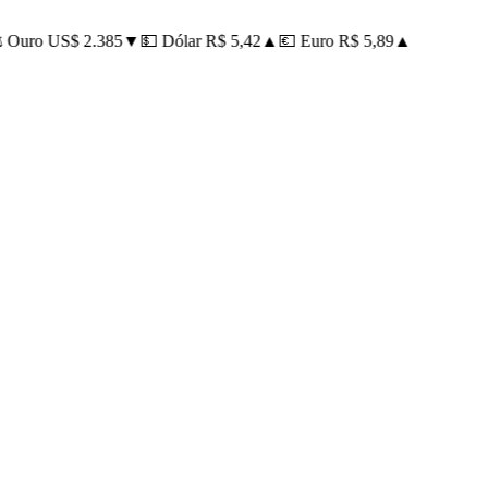
Ouro US$ 2.385
▼
💵 Dólar R$ 5,42
▲
💶 Euro R$ 5,89
▲