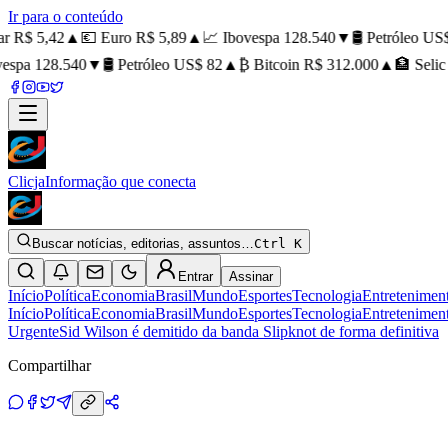
Ir para o conteúdo
 R$ 5,42
▲
💶 Euro R$ 5,89
▲
📈 Ibovespa 128.540
▼
🛢️ Petróleo US$ 
spa 128.540
▼
🛢️ Petróleo US$ 82
▲
₿ Bitcoin R$ 312.000
▲
🏦 Selic 
Clicja
Informação que conecta
Buscar notícias, editorias, assuntos…
Ctrl K
Entrar
Assinar
Início
Política
Economia
Brasil
Mundo
Esportes
Tecnologia
Entretenimen
Início
Política
Economia
Brasil
Mundo
Esportes
Tecnologia
Entretenimen
Urgente
Sid Wilson é demitido da banda Slipknot de forma definitiva
Compartilhar