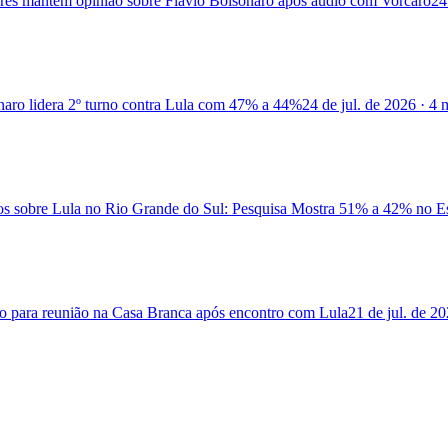
ores mantêm opinião sobre Flávio Bolsonaro após áudio com Vorcaro
24
aro lidera 2º turno contra Lula com 47% a 44%
24 de jul. de 2026
·
4 
os sobre Lula no Rio Grande do Sul: Pesquisa Mostra 51% a 42% no E
 para reunião na Casa Branca após encontro com Lula
21 de jul. de 2