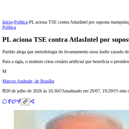
Início
›
Política
›
PL aciona TSE contra AtlasIntel por suposta manipula
Política
PL aciona TSE contra AtlasIntel por supos
Partido alega que metodologia do levantamento usou áudio vazado d
Para a sigla, o instituto criou cenário artificial que beneficia o presi
M
Marcos Andrade, de Brasília
20 de julho de 2026 às 16:30
Atualizado em
29/07, 19:29
5 min
d