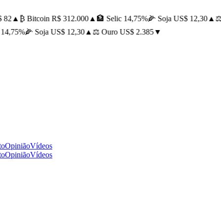
82
▲
₿ Bitcoin R$ 312.000
▲
🏦 Selic 14,75%
🌽 Soja US$ 12,30
▲
⚖️ 
14,75%
🌽 Soja US$ 12,30
▲
⚖️ Ouro US$ 2.385
▼
to
Opinião
Vídeos
to
Opinião
Vídeos