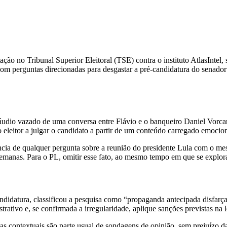
tação no Tribunal Superior Eleitoral (TSE) contra o instituto AtlasInte
com perguntas direcionadas para desgastar a pré-candidatura do senador
o áudio vazado de uma conversa entre Flávio e o banqueiro Daniel Vorca
 o eleitor a julgar o candidato a partir de um conteúdo carregado emocio
cia de qualquer pergunta sobre a reunião do presidente Lula com o mes
emanas. Para o PL, omitir esse fato, ao mesmo tempo em que se explora
didatura, classificou a pesquisa como “propaganda antecipada disfarç
ativo e, se confirmada a irregularidade, aplique sanções previstas na le
s contextuais são parte usual de sondagens de opinião, sem prejuízo da 