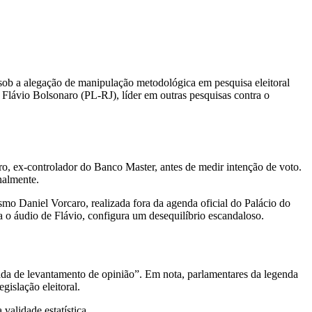
l, sob a alegação de manipulação metodológica em pesquisa eleitoral
 Flávio Bolsonaro (PL-RJ), líder em outras pesquisas contra o
ro, ex-controlador do Banco Master, antes de medir intenção de voto.
nalmente.
mo Daniel Vorcaro, realizada fora da agenda oficial do Palácio do
 o áudio de Flávio, configura um desequilíbrio escandaloso.
ada de levantamento de opinião”. Em nota, parlamentares da legenda
gislação eleitoral.
validade estatística.