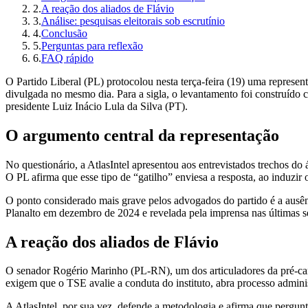
2
.
A reação dos aliados de Flávio
3
.
Análise: pesquisas eleitorais sob escrutínio
4
.
Conclusão
5
.
Perguntas para reflexão
6
.
FAQ rápido
O Partido Liberal (PL) protocolou nesta terça-feira (19) uma represen
divulgada no mesmo dia. Para a sigla, o levantamento foi construído 
presidente Luiz Inácio Lula da Silva (PT).
O argumento central da representação
No questionário, a AtlasIntel apresentou aos entrevistados trechos d
O PL afirma que esse tipo de “gatilho” enviesa a resposta, ao induzir
O ponto considerado mais grave pelos advogados do partido é a ausên
Planalto em dezembro de 2024 e revelada pela imprensa nas últimas s
A reação dos aliados de Flávio
O senador Rogério Marinho (PL-RN), um dos articuladores da pré-can
exigem que o TSE avalie a conduta do instituto, abra processo administr
A AtlasIntel, por sua vez, defende a metodologia e afirma que pergunta