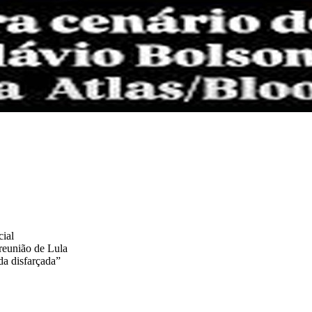
cial
reunião de Lula
a disfarçada”