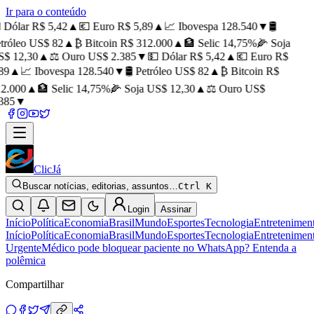
Ir para o conteúdo
 Dólar R$ 5,42
▲
💶 Euro R$ 5,89
▲
📈 Ibovespa 128.540
▼
🛢️
tróleo US$ 82
▲
₿ Bitcoin R$ 312.000
▲
🏦 Selic 14,75%
🌽 Soja
$ 12,30
▲
⚖️ Ouro US$ 2.385
▼
💵 Dólar R$ 5,42
▲
💶 Euro R$
89
▲
📈 Ibovespa 128.540
▼
🛢️ Petróleo US$ 82
▲
₿ Bitcoin R$
2.000
▲
🏦 Selic 14,75%
🌽 Soja US$ 12,30
▲
⚖️ Ouro US$
385
▼
ClicJá
Buscar notícias, editorias, assuntos…
Ctrl K
Login
Assinar
Início
Política
Economia
Brasil
Mundo
Esportes
Tecnologia
Entretenimen
Início
Política
Economia
Brasil
Mundo
Esportes
Tecnologia
Entretenimen
Urgente
Médico pode bloquear paciente no WhatsApp? Entenda a
polêmica
Compartilhar