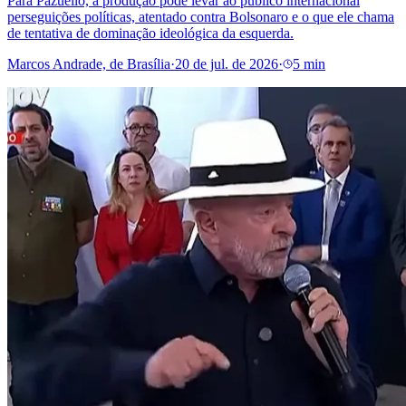
Para Pazuello, a produção pode levar ao público internacional
perseguições políticas, atentado contra Bolsonaro e o que ele chama
de tentativa de dominação ideológica da esquerda.
Marcos Andrade, de Brasília
·
20 de jul. de 2026
·
5 min