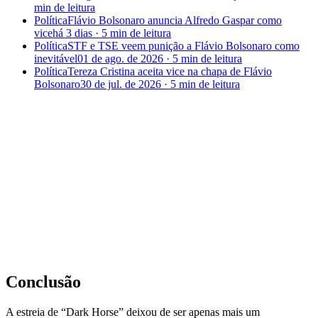
min
de leitura
Política
Flávio Bolsonaro anuncia Alfredo Gaspar como
vice
há 3 dias
·
5 min
de leitura
Política
STF e TSE veem punição a Flávio Bolsonaro como
inevitável
01 de ago. de 2026
·
5 min
de leitura
Política
Tereza Cristina aceita vice na chapa de Flávio
Bolsonaro
30 de jul. de 2026
·
5 min
de leitura
Conclusão
A estreia de “Dark Horse” deixou de ser apenas mais um