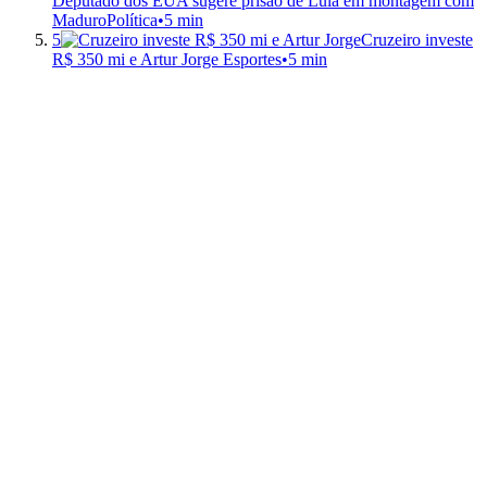
Deputado dos EUA sugere prisão de Lula em montagem com
Maduro
Política
•
5 min
5
Cruzeiro investe
R$ 350 mi e Artur Jorge
Esportes
•
5 min