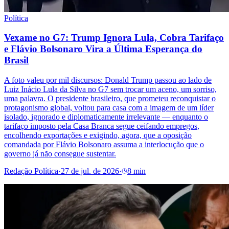
Política
Vexame no G7: Trump Ignora Lula, Cobra Tarifaço
e Flávio Bolsonaro Vira a Última Esperança do
Brasil
A foto valeu por mil discursos: Donald Trump passou ao lado de
Luiz Inácio Lula da Silva no G7 sem trocar um aceno, um sorriso,
uma palavra. O presidente brasileiro, que prometeu reconquistar o
protagonismo global, voltou para casa com a imagem de um líder
isolado, ignorado e diplomaticamente irrelevante — enquanto o
tarifaço imposto pela Casa Branca segue ceifando empregos,
encolhendo exportações e exigindo, agora, que a oposição
comandada por Flávio Bolsonaro assuma a interlocução que o
governo já não consegue sustentar.
Redação Política
·
27 de jul. de 2026
·
8 min