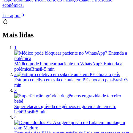
econômica.
Ler agora
Mais lidas
1
Médico pode bloquear paciente no WhatsApp? Entenda a
polêmica
Brasil
•
5 min
2
Estupro coletivo em sala de aula em PE choca o país
Brasil
•
5
min
3
Superfetação: grávida de gêmeos engravida de terceiro
bebê
Brasil
•
5 min
4