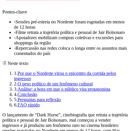
Pontos-chave
›
Sessões pré-estreia no Nordeste foram esgotadas em menos
de 12 horas
›
Filme retrata a trajetória política e pessoal de Jair Bolsonaro
›
Apoiadores mobilizam compras coletivas e excursões para
shoppings da região
›
Repercussão nas redes coloca o longa entre os assuntos mais
comentados do país
Neste texto
1
.
Por que o Nordeste virou o epicentro da corrida pelos
ingressos
2
.
O peso político de um fenômeno cultural
3
.
Análise: a hora em que o público vira protagonista
4
.
Conclusão
5
.
Perguntas para reflexão
6
.
FAQ rápido
O lançamento de “Dark Horse”, cinebiografia que retrata a trajetória
política e pessoal de Jair Bolsonaro, mal começou a vender
ingressos e já produziu um fenômeno raro no cinema brasileiro:
sessões esgotadas no Nordeste em menos de 12 horas, com filas