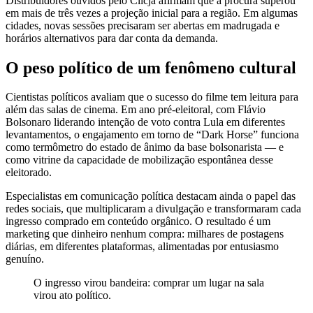
Distribuidores ouvidos pelo Clicja afirmam que a procura superou
em mais de três vezes a projeção inicial para a região. Em algumas
cidades, novas sessões precisaram ser abertas em madrugada e
horários alternativos para dar conta da demanda.
O peso político de um fenômeno cultural
Cientistas políticos avaliam que o sucesso do filme tem leitura para
além das salas de cinema. Em ano pré-eleitoral, com Flávio
Bolsonaro liderando intenção de voto contra Lula em diferentes
levantamentos, o engajamento em torno de “Dark Horse” funciona
como termômetro do estado de ânimo da base bolsonarista — e
como vitrine da capacidade de mobilização espontânea desse
eleitorado.
Especialistas em comunicação política destacam ainda o papel das
redes sociais, que multiplicaram a divulgação e transformaram cada
ingresso comprado em conteúdo orgânico. O resultado é um
marketing que dinheiro nenhum compra: milhares de postagens
diárias, em diferentes plataformas, alimentadas por entusiasmo
genuíno.
O ingresso virou bandeira: comprar um lugar na sala
virou ato político.