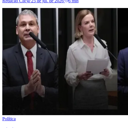
Redação Clicja
·
25 de jul. de 2026
·
6 min
Política