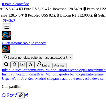
Ir para o conteúdo
 R$ 5,42
▲
💶 Euro R$ 5,89
▲
📈 Ibovespa 128.540
▼
🛢️ Petróleo US$ 
spa 128.540
▼
🛢️ Petróleo US$ 82
▲
₿ Bitcoin R$ 312.000
▲
🏦 Selic 
Clicja
Informação que conecta
Buscar notícias, editorias, assuntos…
Ctrl K
Entrar
Assinar
Início
Política
Economia
Brasil
Mundo
Esportes
Tecnologia
Entretenimen
Início
Política
Economia
Brasil
Mundo
Esportes
Tecnologia
Entretenimen
Urgente
Vini Jr e Real Madrid chegam a acordo e renovação deve ser
Compartilhar