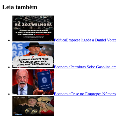
Leia também
Política
Empresa ligada a Daniel Vorc
Economia
Petrobras Sobe Gasolina e
Economia
Crise no Emprego: Número d