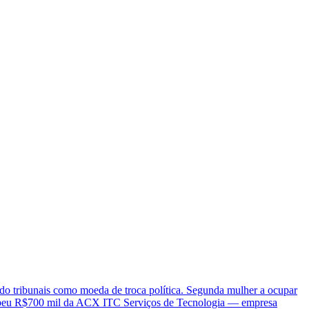
ado tribunais como moeda de troca política. Segunda mulher a ocupar
ecebeu R$700 mil da ACX ITC Serviços de Tecnologia — empresa