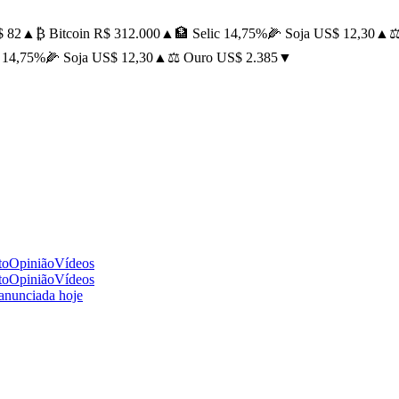
82
▲
₿ Bitcoin R$ 312.000
▲
🏦 Selic 14,75%
🌽 Soja US$ 12,30
▲
⚖️ 
14,75%
🌽 Soja US$ 12,30
▲
⚖️ Ouro US$ 2.385
▼
to
Opinião
Vídeos
to
Opinião
Vídeos
 anunciada hoje