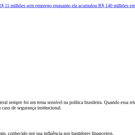
$ 11 milhões sem emprego enquanto ela acumulou R$ 140 milhões em
ral sempre foi um tema sensível na política brasileira. Quando essa rela
 caso de segurança institucional.
, conhecido por sua influência nos bastidores financeiros.