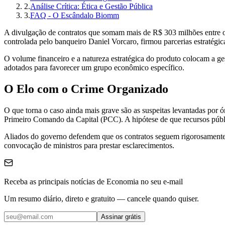
2
.
Análise Crítica: Ética e Gestão Pública
3
.
FAQ - O Escândalo Biomm
A divulgação de contratos que somam mais de R$ 303 milhões entre o
controlada pelo banqueiro Daniel Vorcaro, firmou parcerias estratégic
O volume financeiro e a natureza estratégica do produto colocam a ges
adotados para favorecer um grupo econômico específico.
O Elo com o Crime Organizado
O que torna o caso ainda mais grave são as suspeitas levantadas por ó
Primeiro Comando da Capital (PCC). A hipótese de que recursos públi
Aliados do governo defendem que os contratos seguem rigorosamente o
convocação de ministros para prestar esclarecimentos.
Receba as principais notícias de Economia no seu e-mail
Um resumo diário, direto e gratuito — cancele quando quiser.
Assinar grátis