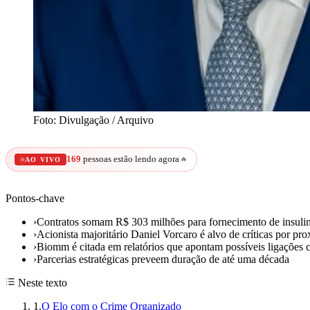
Foto: Divulgação / Arquivo
169
pessoas estão lendo agora
🔥
AO VIVO
Pontos-chave
›
Contratos somam R$ 303 milhões para fornecimento de insul
›
Acionista majoritário Daniel Vorcaro é alvo de críticas por p
›
Biomm é citada em relatórios que apontam possíveis ligaçõe
›
Parcerias estratégicas preveem duração de até uma década
Neste texto
1
.
O Elo com o Crime Organizado