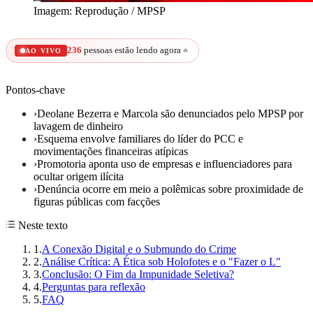
Imagem: Reprodução / MPSP
236
pessoas estão lendo agora
🔥
AO VIVO
Pontos-chave
›
Deolane Bezerra e Marcola são denunciados pelo MPSP por
lavagem de dinheiro
›
Esquema envolve familiares do líder do PCC e
movimentações financeiras atípicas
›
Promotoria aponta uso de empresas e influenciadores para
ocultar origem ilícita
›
Denúncia ocorre em meio a polêmicas sobre proximidade de
figuras públicas com facções
Neste texto
1
.
A Conexão Digital e o Submundo do Crime
2
.
Análise Crítica: A Ética sob Holofotes e o "Fazer o L"
3
.
Conclusão: O Fim da Impunidade Seletiva?
4
.
Perguntas para reflexão
5
.
FAQ