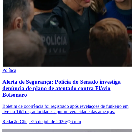
Política
Alerta de Segurança: Polícia do Senado investiga
denúncia de plano de atentado contra Flávio
Bolsonaro
Boletim de ocorrência foi registrado após revelações de funkeiro em
live no TikTok; autoridades apuram veracidade das ameaças.
Redação Clicja
·
25 de jul. de 2026
·
6 min