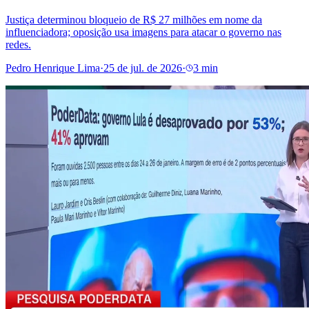
Justiça determinou bloqueio de R$ 27 milhões em nome da
influenciadora; oposição usa imagens para atacar o governo nas
redes.
Pedro Henrique Lima
·
25 de jul. de 2026
·
3 min