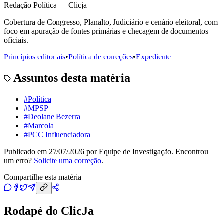
Redação Política — Clicja
Cobertura de Congresso, Planalto, Judiciário e cenário eleitoral, com
foco em apuração de fontes primárias e checagem de documentos
oficiais.
Princípios editoriais
•
Política de correções
•
Expediente
Assuntos desta matéria
#
Política
#
MPSP
#
Deolane Bezerra
#
Marcola
#
PCC Influenciadora
Publicado em
27/07/2026
por
Equipe de Investigação
. Encontrou
um erro?
Solicite uma correção
.
Compartilhe esta matéria
Rodapé do ClicJa