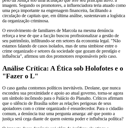
peso da Justiça sob uma acusação que fere seu principal ativo: a
imagem. Segundo os promotores, a influenciadora teria atuado como
uma peça importante na engrenagem financeira, facilitando a
circulação de capitais que, em última análise, sustentavam a logística
da organização criminosa.
O envolvimento de familiares de Marcola na mesma denúncia
reforça a tese de que a facção buscou profissionalizar a gestão de
seu patrimônio, infiltrando-se em setores da economia legal. "Não
estamos falando de casos isolados, mas de uma simbiose entre o
crime organizado e setores da sociedade que gozam de prestígio e
influência", afirmou um dos promotores responsáveis pelo caso.
Análise Crítica: A Ética sob Holofotes e o
"Fazer o L"
O caso ganha contornos políticos inevitáveis. Deolane, que nunca
escondeu sua proximidade e apoio ao atual governo, torna-se agora
um símbolo incômodo para o Palácio do Planalto. Críticos afirmam
que o silêncio de Brasília sobre as relações perigosas de seus
apoiadores com o crime organizado é ensurdecedor. Para o cidadão
comum, a denúncia traz uma pergunta amarga: até que ponto a
justiça será cega diante de quem ostenta poder e influência política?