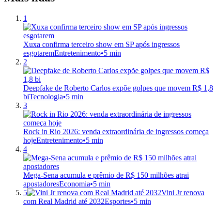
1
Xuxa confirma terceiro show em SP após ingressos
esgotarem
Entretenimento
•
5 min
2
Deepfake de Roberto Carlos expõe golpes que movem R$ 1,8
bi
Tecnologia
•
5 min
3
Rock in Rio 2026: venda extraordinária de ingressos começa
hoje
Entretenimento
•
5 min
4
Mega-Sena acumula e prêmio de R$ 150 milhões atrai
apostadores
Economia
•
5 min
5
Vini Jr renova
com Real Madrid até 2032
Esportes
•
5 min