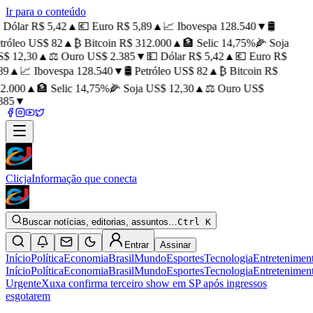
Ir para o conteúdo
Dólar R$ 5,42
▲
💶 Euro R$ 5,89
▲
📈 Ibovespa 128.540
▼
🛢️
róleo US$ 82
▲
₿ Bitcoin R$ 312.000
▲
🏦 Selic 14,75%
🌽 Soja
$ 12,30
▲
⚖️ Ouro US$ 2.385
▼
💵 Dólar R$ 5,42
▲
💶 Euro R$
9
▲
📈 Ibovespa 128.540
▼
🛢️ Petróleo US$ 82
▲
₿ Bitcoin R$
2.000
▲
🏦 Selic 14,75%
🌽 Soja US$ 12,30
▲
⚖️ Ouro US$
385
▼
Clicja
Informação que conecta
Buscar notícias, editorias, assuntos…
Ctrl K
Entrar
Assinar
Início
Política
Economia
Brasil
Mundo
Esportes
Tecnologia
Entretenimen
Início
Política
Economia
Brasil
Mundo
Esportes
Tecnologia
Entretenimen
Urgente
Xuxa confirma terceiro show em SP após ingressos
esgotarem