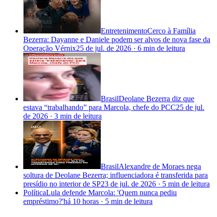
Entretenimento
Cerco à Família
Bezerra: Dayanne e Daniele podem ser alvos de nova fase da
Operação Vérnix
25 de jul. de 2026
·
6 min
de leitura
Brasil
Deolane Bezerra diz que
estava “trabalhando” para Marcola, chefe do PCC
25 de jul.
de 2026
·
3 min
de leitura
Brasil
Alexandre de Moraes nega
soltura de Deolane Bezerra; influenciadora é transferida para
presídio no interior de SP
23 de jul. de 2026
·
5 min
de leitura
Política
Lula defende Marcola: 'Quem nunca pediu
empréstimo?'
há 10 horas
·
5 min
de leitura