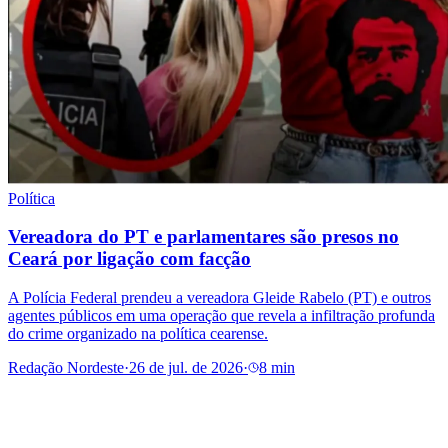
Política
Vereadora do PT e parlamentares são presos no
Ceará por ligação com facção
A Polícia Federal prendeu a vereadora Gleide Rabelo (PT) e outros
agentes públicos em uma operação que revela a infiltração profunda
do crime organizado na política cearense.
Redação Nordeste
·
26 de jul. de 2026
·
8 min