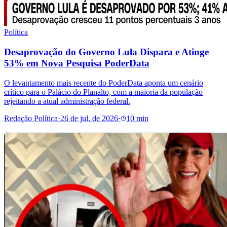
Política
Desaprovação do Governo Lula Dispara e Atinge
53% em Nova Pesquisa PoderData
O levantamento mais recente do PoderData aponta um cenário
crítico para o Palácio do Planalto, com a maioria da população
rejeitando a atual administração federal.
Redação Política
·
26 de jul. de 2026
·
10 min