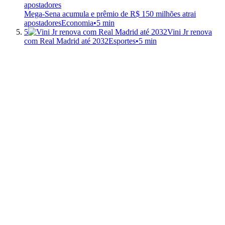
Mega-Sena acumula e prêmio de R$ 150 milhões atrai
apostadores
Economia
•
5 min
5
Vini Jr renova
com Real Madrid até 2032
Esportes
•
5 min