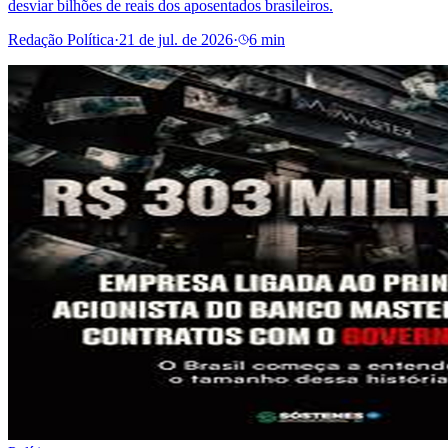
desviar bilhões de reais dos aposentados brasileiros.
Redação Política
·
21 de jul. de 2026
·
6 min