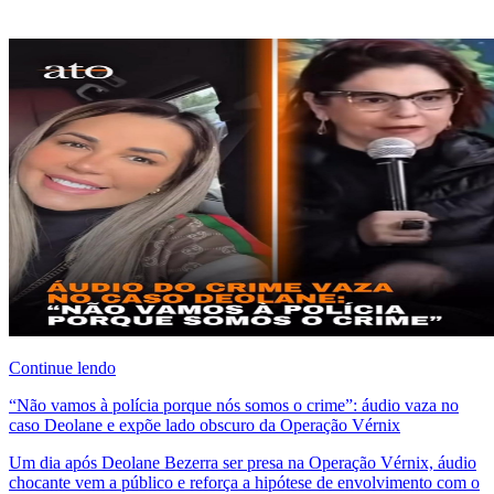
Continue lendo
“Não vamos à polícia porque nós somos o crime”: áudio vaza no
caso Deolane e expõe lado obscuro da Operação Vérnix
Um dia após Deolane Bezerra ser presa na Operação Vérnix, áudio
chocante vem a público e reforça a hipótese de envolvimento com o