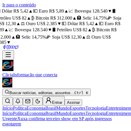
Ir para o conteúdo
 Dólar R$ 5,42
▲
💶 Euro R$ 5,89
▲
📈 Ibovespa 128.540
▼
🛢️
tróleo US$ 82
▲
₿ Bitcoin R$ 312.000
▲
🏦 Selic 14,75%
🌽 Soja
$ 12,30
▲
⚖️ Ouro US$ 2.385
▼
💵 Dólar R$ 5,42
▲
💶 Euro R$
89
▲
📈 Ibovespa 128.540
▼
🛢️ Petróleo US$ 82
▲
₿ Bitcoin R$
2.000
▲
🏦 Selic 14,75%
🌽 Soja US$ 12,30
▲
⚖️ Ouro US$
385
▼
Clicja
Informação que conecta
Buscar notícias, editorias, assuntos…
Ctrl K
Entrar
Assinar
Início
Política
Economia
Brasil
Mundo
Esportes
Tecnologia
Entretenimen
Início
Política
Economia
Brasil
Mundo
Esportes
Tecnologia
Entretenimen
Urgente
Xuxa confirma terceiro show em SP após ingressos
esgotarem