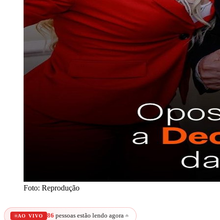
Foto: Reprodução
86
pessoas estão lendo agora
🔥
AO VIVO