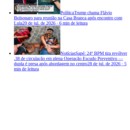
Política
Trump chama Flávio
Bolsonaro para reunião na Casa Branca após encontro com
Lula
20 de jul. de 2026
·
6 min
de leitura
Notícias
Sapé: 24º BPM tira revólver
.38 de circulação em plena Operação Escudo Preventivo —
dupla é presa após abordagem no centro
28 de jul. de 2026
·
5
min
de leitura