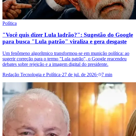
Política
"Você quis dizer Lula ladrão?": Sugestão do Google
para busca "Lula patrão" viraliza e gera desgaste
Um fenômeno algorítmico transformou-se em munição política: ao
sugerir correção para o termo "Lula patrão", o Google reacendeu
debates sobre rejeição e a imagem digital do presidente.
Redação Tecnologia e Política
·
27 de jul. de 2026
·
7 min