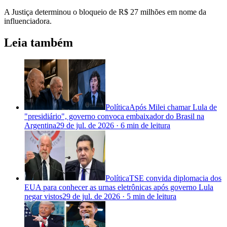
A Justiça determinou o bloqueio de R$ 27 milhões em nome da
influenciadora.
Leia também
Política
Após Milei chamar Lula de
"presidiário", governo convoca embaixador do Brasil na
Argentina
29 de jul. de 2026
·
6 min
de leitura
Política
TSE convida diplomacia dos
EUA para conhecer as urnas eletrônicas após governo Lula
negar vistos
29 de jul. de 2026
·
5 min
de leitura