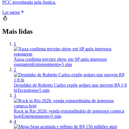
PCC investigada pela Justiça.
Ler agora
Mais lidas
1
Xuxa confirma terceiro show em SP após ingressos
esgotarem
Entretenimento
•
5 min
2
Deepfake de Roberto Carlos expõe golpes que movem R$ 1,8
bi
Tecnologia
•
5 min
3
Rock in Rio 2026: venda extraordinária de ingressos começa
hoje
Entretenimento
•
5 min
4