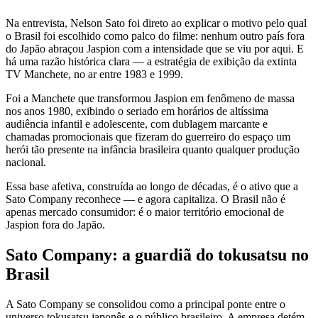
Na entrevista, Nelson Sato foi direto ao explicar o motivo pelo qual
o Brasil foi escolhido como palco do filme: nenhum outro país fora
do Japão abraçou Jaspion com a intensidade que se viu por aqui. E
há uma razão histórica clara — a estratégia de exibição da extinta
TV Manchete, no ar entre 1983 e 1999.
Foi a Manchete que transformou Jaspion em fenômeno de massa
nos anos 1980, exibindo o seriado em horários de altíssima
audiência infantil e adolescente, com dublagem marcante e
chamadas promocionais que fizeram do guerreiro do espaço um
herói tão presente na infância brasileira quanto qualquer produção
nacional.
Essa base afetiva, construída ao longo de décadas, é o ativo que a
Sato Company reconhece — e agora capitaliza. O Brasil não é
apenas mercado consumidor: é o maior território emocional de
Jaspion fora do Japão.
Sato Company: a guardiã do tokusatsu no
Brasil
A Sato Company se consolidou como a principal ponte entre o
universo tokusatsu japonês e o público brasileiro. A empresa detém