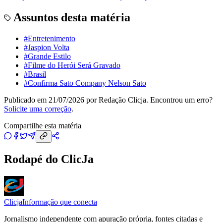
Assuntos desta matéria
#
Entretenimento
#
Jaspion Volta
#
Grande Estilo
#
Filme do Herói Será Gravado
#
Brasil
#
Confirma Sato Company Nelson Sato
Publicado em
21/07/2026
por
Redação Clicja
. Encontrou um erro?
Solicite uma correção
.
Compartilhe esta matéria
Rodapé do ClicJa
Clicja
Informação que conecta
Jornalismo independente com apuração própria, fontes citadas e