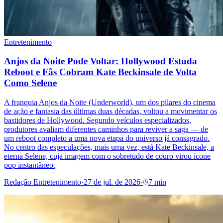
Entretenimento
Anjos da Noite Pode Voltar: Hollywood Estuda
Reboot e Fãs Cobram Kate Beckinsale de Volta
Como Selene
A franquia Anjos da Noite (Underworld), um dos pilares do cinema
de ação e fantasia das últimas duas décadas, voltou a movimentar os
bastidores de Hollywood. Segundo veículos especializados,
produtores avaliam diferentes caminhos para reviver a saga — de
um reboot completo a uma nova etapa do universo já consagrado.
No centro das especulações, mais uma vez, está Kate Beckinsale, a
eterna Selene, cuja imagem com o sobretudo de couro virou ícone
pop instantâneo.
Redação Entretenimento
·
27 de jul. de 2026
·
7 min