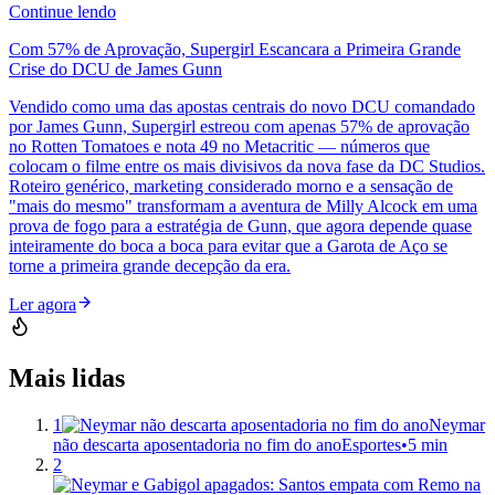
Continue lendo
Com 57% de Aprovação, Supergirl Escancara a Primeira Grande
Crise do DCU de James Gunn
Vendido como uma das apostas centrais do novo DCU comandado
por James Gunn, Supergirl estreou com apenas 57% de aprovação
no Rotten Tomatoes e nota 49 no Metacritic — números que
colocam o filme entre os mais divisivos da nova fase da DC Studios.
Roteiro genérico, marketing considerado morno e a sensação de
"mais do mesmo" transformam a aventura de Milly Alcock em uma
prova de fogo para a estratégia de Gunn, que agora depende quase
inteiramente do boca a boca para evitar que a Garota de Aço se
torne a primeira grande decepção da era.
Ler agora
Mais lidas
1
Neymar
não descarta aposentadoria no fim do ano
Esportes
•
5 min
2