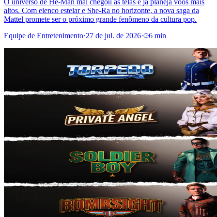
O universo de He-Man mal chegou às telas e já planeja voos mais
altos. Com elenco estelar e She-Ra no horizonte, a nova saga da
Mattel promete ser o próximo grande fenômeno da cultura pop.
Equipe de Entretenimento
·
27 de jul. de 2026
·
6 min