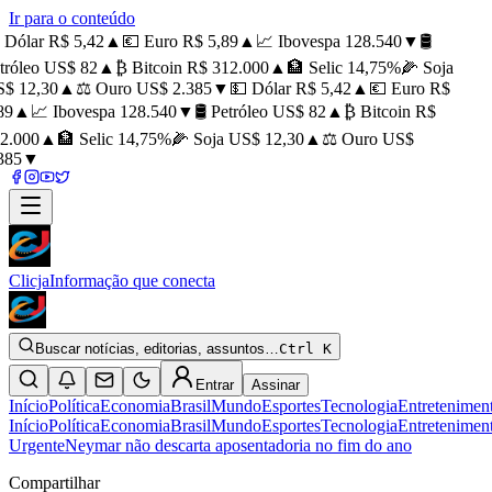
Ir para o conteúdo
Dólar R$ 5,42
▲
💶 Euro R$ 5,89
▲
📈 Ibovespa 128.540
▼
🛢️
róleo US$ 82
▲
₿ Bitcoin R$ 312.000
▲
🏦 Selic 14,75%
🌽 Soja
$ 12,30
▲
⚖️ Ouro US$ 2.385
▼
💵 Dólar R$ 5,42
▲
💶 Euro R$
9
▲
📈 Ibovespa 128.540
▼
🛢️ Petróleo US$ 82
▲
₿ Bitcoin R$
2.000
▲
🏦 Selic 14,75%
🌽 Soja US$ 12,30
▲
⚖️ Ouro US$
85
▼
Clicja
Informação que conecta
Buscar notícias, editorias, assuntos…
Ctrl K
Entrar
Assinar
Início
Política
Economia
Brasil
Mundo
Esportes
Tecnologia
Entretenimen
Início
Política
Economia
Brasil
Mundo
Esportes
Tecnologia
Entretenimen
Urgente
Neymar não descarta aposentadoria no fim do ano
Compartilhar