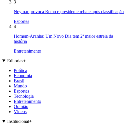
3
Neymar provoca Remo e presidente rebate após classificação
Esportes
4
Homem-Aranha: Um Novo Dia tem 2ª maior estreia da
história
Entretenimento
Editorias
+
Política
Economia
Brasil
Mundo
Esportes
Tecnologia
Entretenimento
Opinião
Vídeos
Institucional
+