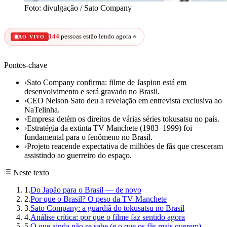
Foto: divulgação / Sato Company
144
pessoas estão lendo agora
🔥
AO VIVO
Pontos-chave
›
Sato Company confirma: filme de Jaspion está em
desenvolvimento e será gravado no Brasil.
›
CEO Nelson Sato deu a revelação em entrevista exclusiva ao
NaTelinha.
›
Empresa detém os direitos de várias séries tokusatsu no país.
›
Estratégia da extinta TV Manchete (1983–1999) foi
fundamental para o fenômeno no Brasil.
›
Projeto reacende expectativa de milhões de fãs que cresceram
assistindo ao guerreiro do espaço.
Neste texto
1
.
Do Japão para o Brasil — de novo
2
.
Por que o Brasil? O peso da TV Manchete
3
.
Sato Company: a guardiã do tokusatsu no Brasil
4
.
Análise crítica: por que o filme faz sentido agora
5
.
O que ainda não se sabe (e o que os fãs mais querem)