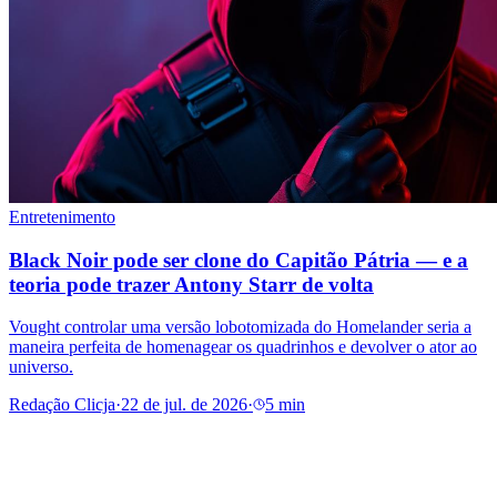
Entretenimento
Black Noir pode ser clone do Capitão Pátria — e a
teoria pode trazer Antony Starr de volta
Vought controlar uma versão lobotomizada do Homelander seria a
maneira perfeita de homenagear os quadrinhos e devolver o ator ao
universo.
Redação Clicja
·
22 de jul. de 2026
·
5 min