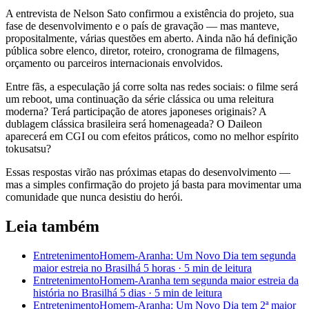
A entrevista de Nelson Sato confirmou a existência do projeto, sua
fase de desenvolvimento e o país de gravação — mas manteve,
propositalmente, várias questões em aberto. Ainda não há definição
pública sobre elenco, diretor, roteiro, cronograma de filmagens,
orçamento ou parceiros internacionais envolvidos.
Entre fãs, a especulação já corre solta nas redes sociais: o filme será
um reboot, uma continuação da série clássica ou uma releitura
moderna? Terá participação de atores japoneses originais? A
dublagem clássica brasileira será homenageada? O Daileon
aparecerá em CGI ou com efeitos práticos, como no melhor espírito
tokusatsu?
Essas respostas virão nas próximas etapas do desenvolvimento —
mas a simples confirmação do projeto já basta para movimentar uma
comunidade que nunca desistiu do herói.
Leia também
Entretenimento
Homem-Aranha: Um Novo Dia tem segunda
maior estreia no Brasil
há 5 horas
·
5 min
de leitura
Entretenimento
Homem-Aranha tem segunda maior estreia da
história no Brasil
há 5 dias
·
5 min
de leitura
Entretenimento
Homem-Aranha: Um Novo Dia tem 2ª maior