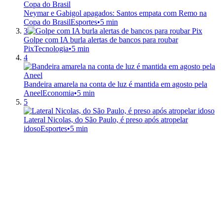
Neymar e Gabigol apagados: Santos empata com Remo na
Copa do Brasil
Esportes
•
5 min
3
Golpe com IA burla alertas de bancos para roubar
Pix
Tecnologia
•
5 min
4
Bandeira amarela na conta de luz é mantida em agosto pela
Aneel
Economia
•
5 min
5
Lateral Nicolas, do São Paulo, é preso após atropelar
idoso
Esportes
•
5 min