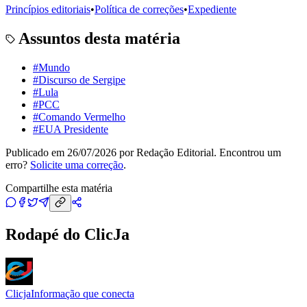
Princípios editoriais
•
Política de correções
•
Expediente
Assuntos desta matéria
#
Mundo
#
Discurso de Sergipe
#
Lula
#
PCC
#
Comando Vermelho
#
EUA Presidente
Publicado em
26/07/2026
por
Redação Editorial
. Encontrou um
erro?
Solicite uma correção
.
Compartilhe esta matéria
Rodapé do ClicJa
Clicja
Informação que conecta