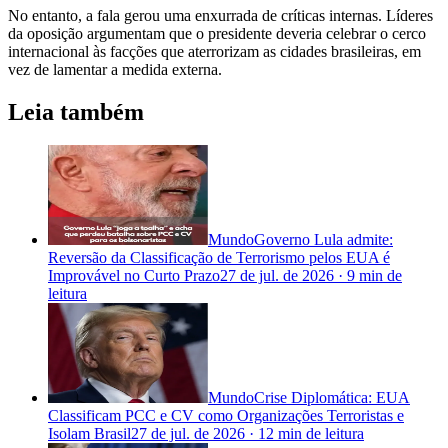
No entanto, a fala gerou uma enxurrada de críticas internas. Líderes
da oposição argumentam que o presidente deveria celebrar o cerco
internacional às facções que aterrorizam as cidades brasileiras, em
vez de lamentar a medida externa.
Leia também
Mundo
Governo Lula admite:
Reversão da Classificação de Terrorismo pelos EUA é
Improvável no Curto Prazo
27 de jul. de 2026
·
9 min
de
leitura
Mundo
Crise Diplomática: EUA
Classificam PCC e CV como Organizações Terroristas e
Isolam Brasil
27 de jul. de 2026
·
12 min
de leitura