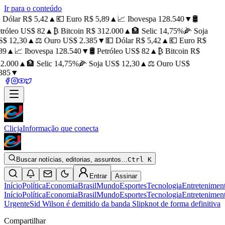
Ir para o conteúdo
 Dólar R$ 5,42
▲
💶 Euro R$ 5,89
▲
📈 Ibovespa 128.540
▼
🛢️
tróleo US$ 82
▲
₿ Bitcoin R$ 312.000
▲
🏦 Selic 14,75%
🌽 Soja
$ 12,30
▲
⚖️ Ouro US$ 2.385
▼
💵 Dólar R$ 5,42
▲
💶 Euro R$
89
▲
📈 Ibovespa 128.540
▼
🛢️ Petróleo US$ 82
▲
₿ Bitcoin R$
2.000
▲
🏦 Selic 14,75%
🌽 Soja US$ 12,30
▲
⚖️ Ouro US$
385
▼
Clicja
Informação que conecta
Buscar notícias, editorias, assuntos…
Ctrl K
Entrar
Assinar
Início
Política
Economia
Brasil
Mundo
Esportes
Tecnologia
Entretenimen
Início
Política
Economia
Brasil
Mundo
Esportes
Tecnologia
Entretenimen
Urgente
Sid Wilson é demitido da banda Slipknot de forma definitiva
Compartilhar