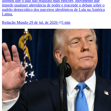
afirmou que o país não realizará mais eleições, movimento que
impede qualquer alternância de poder e reacende o debate sobre o
padrão democrático dos parceiros ideológicos de Lula na América
Latina.
Redação Mundo
·
29 de jul. de 2026
·
5 min