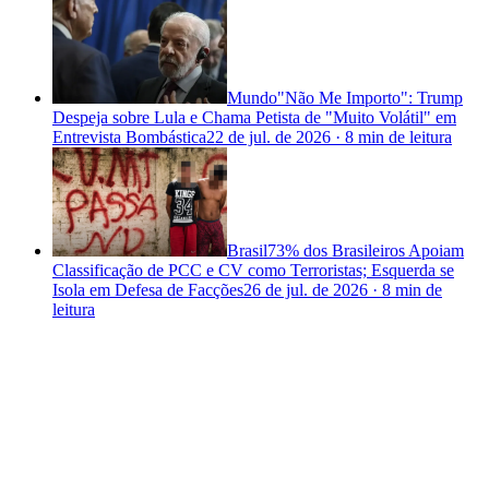
Mundo
"Não Me Importo": Trump
Despeja sobre Lula e Chama Petista de "Muito Volátil" em
Entrevista Bombástica
22 de jul. de 2026
·
8 min
de leitura
Brasil
73% dos Brasileiros Apoiam
Classificação de PCC e CV como Terroristas; Esquerda se
Isola em Defesa de Facções
26 de jul. de 2026
·
8 min
de
leitura