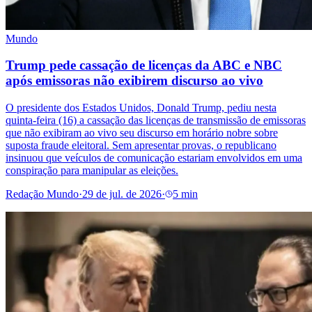
Mundo
Trump pede cassação de licenças da ABC e NBC
após emissoras não exibirem discurso ao vivo
O presidente dos Estados Unidos, Donald Trump, pediu nesta
quinta-feira (16) a cassação das licenças de transmissão de emissoras
que não exibiram ao vivo seu discurso em horário nobre sobre
suposta fraude eleitoral. Sem apresentar provas, o republicano
insinuou que veículos de comunicação estariam envolvidos em uma
conspiração para manipular as eleições.
Redação Mundo
·
29 de jul. de 2026
·
5 min