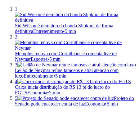
1
Sid Wilson é demitido da banda Slipknot de forma
definitiva
Entretenimento
•
5 min
2
Memphis renova com Corinthians e comenta live de
Neymar
Esportes
•
5 min
3
Leilão de Neymar reúne famosos e atrai atenção com
luxo
Entretenimento
•
5 min
4
Caixa inicia distribuição de R$ 13 bi do lucro do
FGTS
Economia
•
5 min
5
Projeto do
Senado pode encarecer conta de luz
Economia
•
5 min