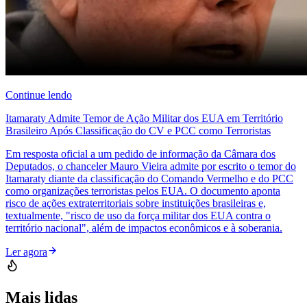
Continue lendo
Itamaraty Admite Temor de Ação Militar dos EUA em Território
Brasileiro Após Classificação do CV e PCC como Terroristas
Em resposta oficial a um pedido de informação da Câmara dos
Deputados, o chanceler Mauro Vieira admite por escrito o temor do
Itamaraty diante da classificação do Comando Vermelho e do PCC
como organizações terroristas pelos EUA. O documento aponta
risco de ações extraterritoriais sobre instituições brasileiras e,
textualmente, "risco de uso da força militar dos EUA contra o
território nacional", além de impactos econômicos e à soberania.
Ler agora
Mais lidas