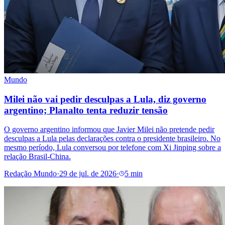
Mundo
Milei não vai pedir desculpas a Lula, diz governo
argentino; Planalto tenta reduzir tensão
O governo argentino informou que Javier Milei não pretende pedir
desculpas a Lula pelas declarações contra o presidente brasileiro. No
mesmo período, Lula conversou por telefone com Xi Jinping sobre a
relação Brasil-China.
Redação Mundo
·
29 de jul. de 2026
·
5 min