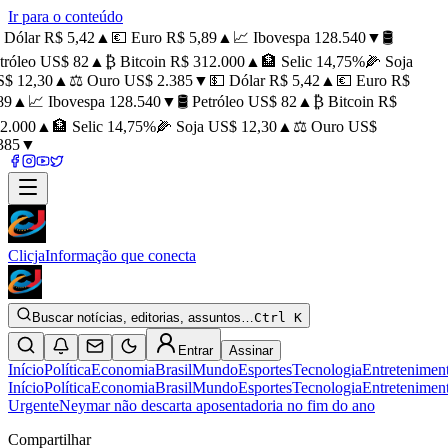
Ir para o conteúdo
Dólar R$ 5,42
▲
💶 Euro R$ 5,89
▲
📈 Ibovespa 128.540
▼
🛢️
tróleo US$ 82
▲
₿ Bitcoin R$ 312.000
▲
🏦 Selic 14,75%
🌽 Soja
$ 12,30
▲
⚖️ Ouro US$ 2.385
▼
💵 Dólar R$ 5,42
▲
💶 Euro R$
89
▲
📈 Ibovespa 128.540
▼
🛢️ Petróleo US$ 82
▲
₿ Bitcoin R$
2.000
▲
🏦 Selic 14,75%
🌽 Soja US$ 12,30
▲
⚖️ Ouro US$
385
▼
Clicja
Informação que conecta
Buscar notícias, editorias, assuntos…
Ctrl K
Entrar
Assinar
Início
Política
Economia
Brasil
Mundo
Esportes
Tecnologia
Entretenimen
Início
Política
Economia
Brasil
Mundo
Esportes
Tecnologia
Entretenimen
Urgente
Neymar não descarta aposentadoria no fim do ano
Compartilhar