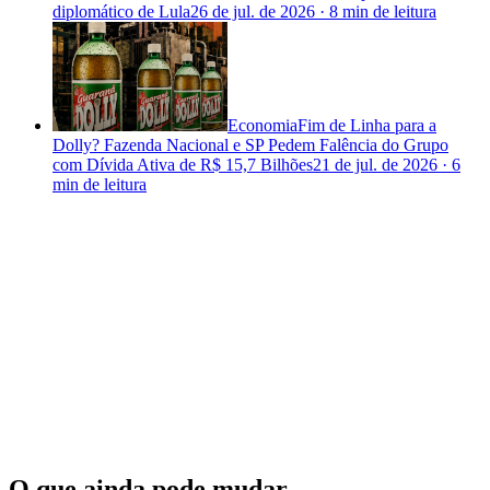
diplomático de Lula
26 de jul. de 2026
·
8 min
de leitura
Economia
Fim de Linha para a
Dolly? Fazenda Nacional e SP Pedem Falência do Grupo
com Dívida Ativa de R$ 15,7 Bilhões
21 de jul. de 2026
·
6
min
de leitura
O que ainda pode mudar