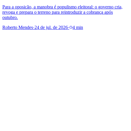
Para a oposição, a manobra é populismo eleitoral: o governo cria,
revoga e prepara o terreno para reintroduzir a cobrança após
outubro.
Roberto Mendes
·
24 de jul. de 2026
·
4 min