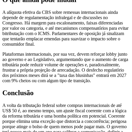
A alíquota efetiva da CBS sobre remessas internacionais ainda
depende de regulamentação infralegal e de discussões no
Congresso. Há margem para escalonamento, faixas diferenciadas
por valor ou categoria, e até mecanismos compensatórios para evitar
bitributação com o ICMS. Parlamentares de oposição já sinalizam
que tentarão emplacar emendas para suavizar o impacto sobre o
consumidor final.
Plataformas internacionais, por sua vez, devem reforçar lobby junto
ao governo e ao Legislativo, argumentando que o aumento de carga
tributária pode reduzir volume de operações e, paradoxalmente,
frustrar a própria projeção de arrecadação. O desfecho regulatório
dos próximos meses dirá se a "taxa das blusinhas" entrará em 2027
com 9% cheios ou com algum tipo de transição.
Conclusão
A volta da tributação federal sobre compras internacionais de até
US$ 50 é, ao mesmo tempo, um ajuste fiscal coerente com a lógica
da reforma tributária e uma bomba política em potencial. Coerente
porque elimina uma exceção que distorcia a concorrência; perigosa
porque atinge o bolso de quem menos pode pagar mais. O governo
terá pouco mais de um ano para calibrar a comunicação, definir a