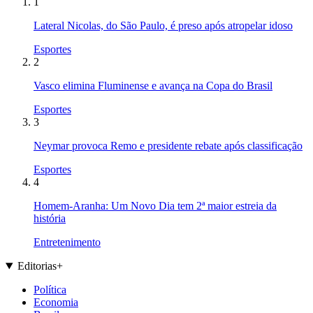
1
Lateral Nicolas, do São Paulo, é preso após atropelar idoso
Esportes
2
Vasco elimina Fluminense e avança na Copa do Brasil
Esportes
3
Neymar provoca Remo e presidente rebate após classificação
Esportes
4
Homem-Aranha: Um Novo Dia tem 2ª maior estreia da
história
Entretenimento
Editorias
+
Política
Economia