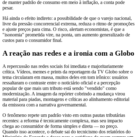
de manter padrão de consumo em meio à inflação, a conta pode
pesar.
Há ainda o efeito indireto: a possibilidade de que o varejo nacional,
livre da pressão concorrencial extrema, reduza o ritmo de promoções
e ajuste preços para cima. O risco, alertam economistas, é que a
"isonomia" prometida vire, na ponta, um aumento generalizado de
custos para o consumidor final.
A reação nas redes e a ironia com a Globo
A repercussão nas redes sociais foi imediata e majoritariamente
crítica. Vídeos, memes e prints da reportagem da TV Globo sobre o
tema circularam em massa, muitos deles em tom irônico: usuários
ressaltaram o contraste entre o noticiário oficial e a percepção
popular de que mais um tributo está sendo "vendido" como
modernização. A imagem da repórter cobrindo a mudança virou
material para piadas, montagens e críticas ao alinhamento editorial
da emissora com a narrativa governamental.
O fenômeno repete um padrão visto em outras pautas tributárias
recentes: a reforma é tecnicamente complexa, mas seu impacto
chega ao consumidor de forma simples e direta — no preço.
Quando isso acontece, o debate sai do tecnicismo dos relatórios do