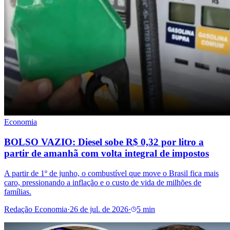
Economia
BOLSO VAZIO: Diesel sobe R$ 0,32 por litro a
partir de amanhã com volta integral de impostos
A partir de 1º de junho, o combustível que move o Brasil fica mais
caro, pressionando a inflação e o custo de vida de milhões de
famílias.
Redação Economia
·
26 de jul. de 2026
·
5 min