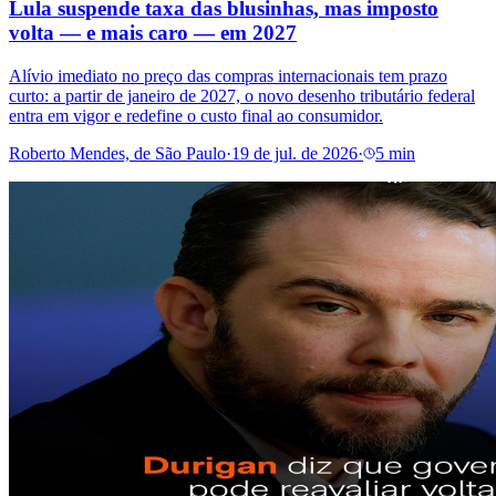
Lula suspende taxa das blusinhas, mas imposto
volta — e mais caro — em 2027
Alívio imediato no preço das compras internacionais tem prazo
curto: a partir de janeiro de 2027, o novo desenho tributário federal
entra em vigor e redefine o custo final ao consumidor.
Roberto Mendes, de São Paulo
·
19 de jul. de 2026
·
5 min