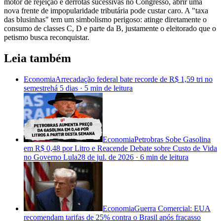
motor de rejeição e derrotas sucessivas no Congresso, abrir uma
nova frente de impopularidade tributária pode custar caro. A "taxa
das blusinhas" tem um simbolismo perigoso: atinge diretamente o
consumo de classes C, D e parte da B, justamente o eleitorado que o
petismo busca reconquistar.
Leia também
Economia
Arrecadação federal bate recorde de R$ 1,59 tri no
semestre
há 5 dias
·
5 min
de leitura
Economia
Petrobras Sobe Gasolina
em R$ 0,48 por Litro e Reacende Debate sobre Custo de Vida
no Governo Lula
28 de jul. de 2026
·
6 min
de leitura
Economia
Guerra Comercial: EUA
recomendam tarifas de 25% contra o Brasil após fracasso