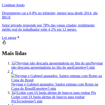
Continue lendo
Desemprego cai a 6,8% no trimestre, menor taxa desde 2014, diz
IBGE
Setor privado responde por 78% das vagas criadas; rendimento
médio real do trabalhador sobe 4,2% em 12 meses.
Ler agora
Mais lidas
1
Neymar
não descarta aposentadoria no fim do ano
Esportes
•
5 min
2
Neymar e Gabigol apagados: Santos empata com Remo na
Copa do Brasil
Esportes
•
5 min
3
Golpe com IA burla alertas de bancos para roubar
Pix
Tecnologia
•
5 min