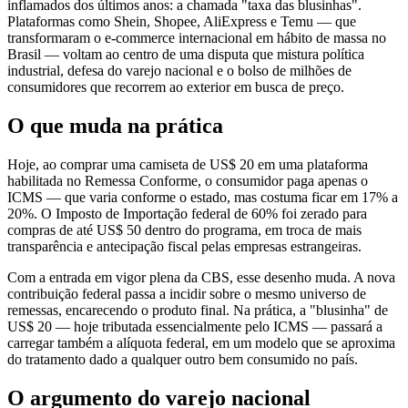
inflamados dos últimos anos: a chamada "taxa das blusinhas".
Plataformas como Shein, Shopee, AliExpress e Temu — que
transformaram o e-commerce internacional em hábito de massa no
Brasil — voltam ao centro de uma disputa que mistura política
industrial, defesa do varejo nacional e o bolso de milhões de
consumidores que recorrem ao exterior em busca de preço.
O que muda na prática
Hoje, ao comprar uma camiseta de US$ 20 em uma plataforma
habilitada no Remessa Conforme, o consumidor paga apenas o
ICMS — que varia conforme o estado, mas costuma ficar em 17% a
20%. O Imposto de Importação federal de 60% foi zerado para
compras de até US$ 50 dentro do programa, em troca de mais
transparência e antecipação fiscal pelas empresas estrangeiras.
Com a entrada em vigor plena da CBS, esse desenho muda. A nova
contribuição federal passa a incidir sobre o mesmo universo de
remessas, encarecendo o produto final. Na prática, a "blusinha" de
US$ 20 — hoje tributada essencialmente pelo ICMS — passará a
carregar também a alíquota federal, em um modelo que se aproxima
do tratamento dado a qualquer outro bem consumido no país.
O argumento do varejo nacional