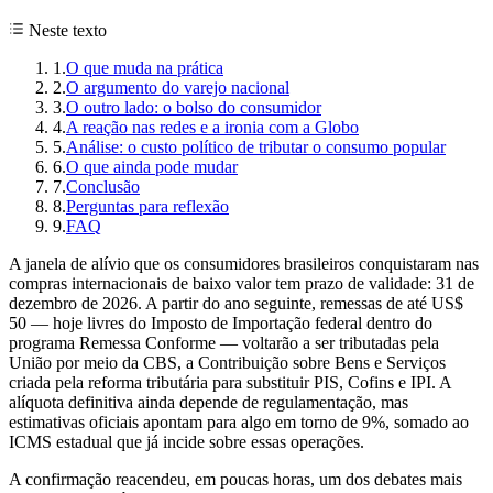
Neste texto
1
.
O que muda na prática
2
.
O argumento do varejo nacional
3
.
O outro lado: o bolso do consumidor
4
.
A reação nas redes e a ironia com a Globo
5
.
Análise: o custo político de tributar o consumo popular
6
.
O que ainda pode mudar
7
.
Conclusão
8
.
Perguntas para reflexão
9
.
FAQ
A janela de alívio que os consumidores brasileiros conquistaram nas
compras internacionais de baixo valor tem prazo de validade: 31 de
dezembro de 2026. A partir do ano seguinte, remessas de até US$
50 — hoje livres do Imposto de Importação federal dentro do
programa Remessa Conforme — voltarão a ser tributadas pela
União por meio da CBS, a Contribuição sobre Bens e Serviços
criada pela reforma tributária para substituir PIS, Cofins e IPI. A
alíquota definitiva ainda depende de regulamentação, mas
estimativas oficiais apontam para algo em torno de 9%, somado ao
ICMS estadual que já incide sobre essas operações.
A confirmação reacendeu, em poucas horas, um dos debates mais