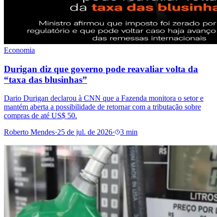
Economia
Durigan diz que governo pode reavaliar volta da
“taxa das blusinhas”
Dario Durigan declarou à CNN que a Fazenda monitora o setor e
mantém aberta a possibilidade de retornar com a tributação sobre
compras de até US$ 50.
Roberto Mendes
·
25 de jul. de 2026
·
3 min