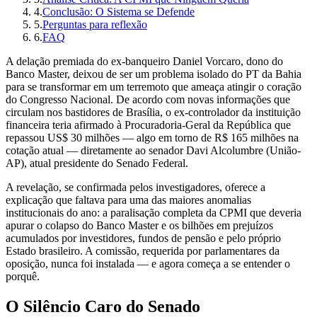
4
.
Conclusão: O Sistema se Defende
5
.
Perguntas para reflexão
6
.
FAQ
A delação premiada do ex-banqueiro Daniel Vorcaro, dono do
Banco Master, deixou de ser um problema isolado do PT da Bahia
para se transformar em um terremoto que ameaça atingir o coração
do Congresso Nacional. De acordo com novas informações que
circulam nos bastidores de Brasília, o ex-controlador da instituição
financeira teria afirmado à Procuradoria-Geral da República que
repassou US$ 30 milhões — algo em torno de R$ 165 milhões na
cotação atual — diretamente ao senador Davi Alcolumbre (União-
AP), atual presidente do Senado Federal.
A revelação, se confirmada pelos investigadores, oferece a
explicação que faltava para uma das maiores anomalias
institucionais do ano: a paralisação completa da CPMI que deveria
apurar o colapso do Banco Master e os bilhões em prejuízos
acumulados por investidores, fundos de pensão e pelo próprio
Estado brasileiro. A comissão, requerida por parlamentares da
oposição, nunca foi instalada — e agora começa a se entender o
porquê.
O Silêncio Caro do Senado