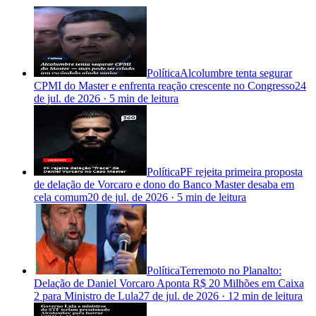
Política
Alcolumbre tenta segurar
CPMI do Master e enfrenta reação crescente no Congresso
24
de jul. de 2026
·
5 min
de leitura
Política
PF rejeita primeira proposta
de delação de Vorcaro e dono do Banco Master desaba em
cela comum
20 de jul. de 2026
·
5 min
de leitura
Política
Terremoto no Planalto:
Delação de Daniel Vorcaro Aponta R$ 20 Milhões em Caixa
2 para Ministro de Lula
27 de jul. de 2026
·
12 min
de leitura