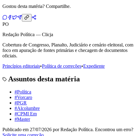
Gostou desta matéria? Compartilhe.
PO
Redação Política — Clicja
Cobertura de Congresso, Planalto, Judiciário e cenário eleitoral, com
foco em apuração de fontes primárias e checagem de documentos
oficiais.
Princípios editoriais
•
Política de correções
•
Expediente
Assuntos desta matéria
#
Política
#
Vorcaro
#
PGR
#
Alcolumbre
#
CPMI Em
#
Master
Publicado em
27/07/2026
por
Redação Política
. Encontrou um erro?
Solicite uma correção
.