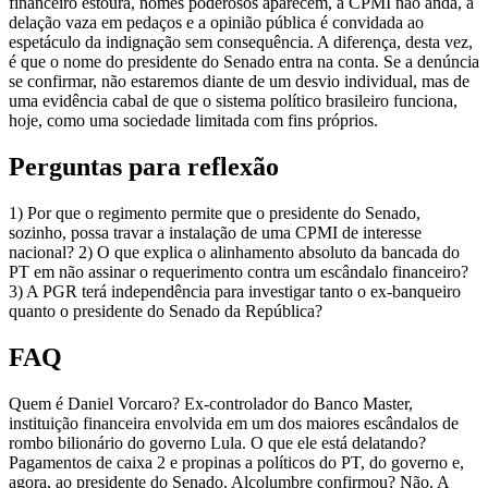
financeiro estoura, nomes poderosos aparecem, a CPMI não anda, a
delação vaza em pedaços e a opinião pública é convidada ao
espetáculo da indignação sem consequência. A diferença, desta vez,
é que o nome do presidente do Senado entra na conta. Se a denúncia
se confirmar, não estaremos diante de um desvio individual, mas de
uma evidência cabal de que o sistema político brasileiro funciona,
hoje, como uma sociedade limitada com fins próprios.
Perguntas para reflexão
1) Por que o regimento permite que o presidente do Senado,
sozinho, possa travar a instalação de uma CPMI de interesse
nacional? 2) O que explica o alinhamento absoluto da bancada do
PT em não assinar o requerimento contra um escândalo financeiro?
3) A PGR terá independência para investigar tanto o ex-banqueiro
quanto o presidente do Senado da República?
FAQ
Quem é Daniel Vorcaro? Ex-controlador do Banco Master,
instituição financeira envolvida em um dos maiores escândalos de
rombo bilionário do governo Lula. O que ele está delatando?
Pagamentos de caixa 2 e propinas a políticos do PT, do governo e,
agora, ao presidente do Senado. Alcolumbre confirmou? Não. A