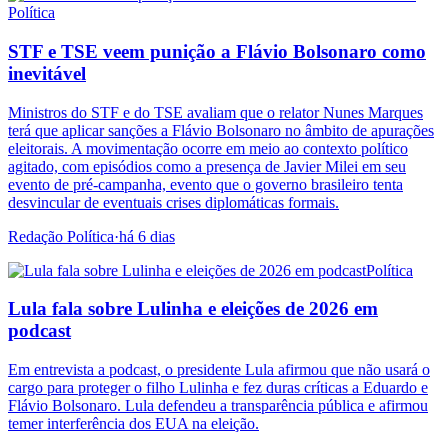
Política
STF e TSE veem punição a Flávio Bolsonaro como
inevitável
Ministros do STF e do TSE avaliam que o relator Nunes Marques
terá que aplicar sanções a Flávio Bolsonaro no âmbito de apurações
eleitorais. A movimentação ocorre em meio ao contexto político
agitado, com episódios como a presença de Javier Milei em seu
evento de pré-campanha, evento que o governo brasileiro tenta
desvincular de eventuais crises diplomáticas formais.
Redação Política
·
há 6 dias
Política
Lula fala sobre Lulinha e eleições de 2026 em
podcast
Em entrevista a podcast, o presidente Lula afirmou que não usará o
cargo para proteger o filho Lulinha e fez duras críticas a Eduardo e
Flávio Bolsonaro. Lula defendeu a transparência pública e afirmou
temer interferência dos EUA na eleição.