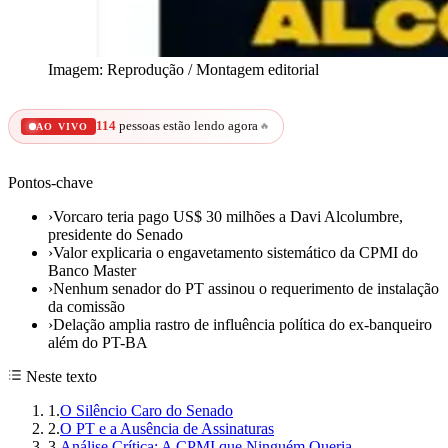
Imagem: Reprodução / Montagem editorial
114
pessoas estão lendo agora
🔥
AO VIVO
Pontos-chave
›
Vorcaro teria pago US$ 30 milhões a Davi Alcolumbre,
presidente do Senado
›
Valor explicaria o engavetamento sistemático da CPMI do
Banco Master
›
Nenhum senador do PT assinou o requerimento de instalação
da comissão
›
Delação amplia rastro de influência política do ex-banqueiro
além do PT-BA
Neste texto
1
.
O Silêncio Caro do Senado
2
.
O PT e a Ausência de Assinaturas
3
.
Análise Crítica: A CPMI que Ninguém Queria