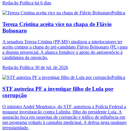
Redação Política
·
há 6 dias
Política
Tereza Cristina aceita vice na chapa de Flávio
Bolsonaro
A senadora Tereza Cristina (PP-MS) sinalizou a interlocutores ter
aceito compor a chapa do pré-candidato Flávio Bolsonaro (PL) para
a disputa presencial. A aliança fortalece o apoio do agronegócio à
candidatura da oposição.
Redação Política
·
30 de jul. de 2026
Política
STF autoriza PF a investigar filho de Lula por
corrupção
O ministro André Mendonça, do STF, autorizou a Polícia Federal a
instaurar investigação contra Lulinha, filho do presidente Lula. A
apuração foca em suspeitas de corrupção e tráfico de influência em
um programa voltado à cannabis medicinal. A defesa nega qualquer
irregularidade.