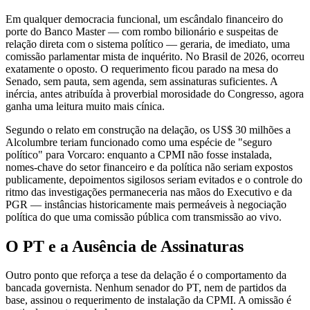
Em qualquer democracia funcional, um escândalo financeiro do
porte do Banco Master — com rombo bilionário e suspeitas de
relação direta com o sistema político — geraria, de imediato, uma
comissão parlamentar mista de inquérito. No Brasil de 2026, ocorreu
exatamente o oposto. O requerimento ficou parado na mesa do
Senado, sem pauta, sem agenda, sem assinaturas suficientes. A
inércia, antes atribuída à proverbial morosidade do Congresso, agora
ganha uma leitura muito mais cínica.
Segundo o relato em construção na delação, os US$ 30 milhões a
Alcolumbre teriam funcionado como uma espécie de "seguro
político" para Vorcaro: enquanto a CPMI não fosse instalada,
nomes-chave do setor financeiro e da política não seriam expostos
publicamente, depoimentos sigilosos seriam evitados e o controle do
ritmo das investigações permaneceria nas mãos do Executivo e da
PGR — instâncias historicamente mais permeáveis à negociação
política do que uma comissão pública com transmissão ao vivo.
O PT e a Ausência de Assinaturas
Outro ponto que reforça a tese da delação é o comportamento da
bancada governista. Nenhum senador do PT, nem de partidos da
base, assinou o requerimento de instalação da CPMI. A omissão é