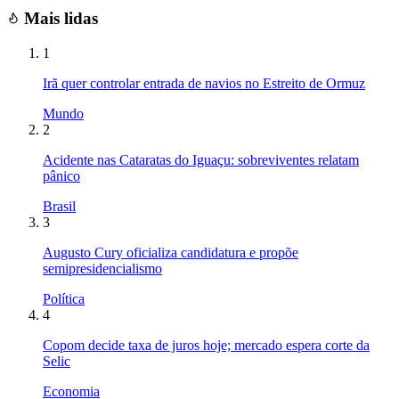
Mais lidas
1
Irã quer controlar entrada de navios no Estreito de Ormuz
Mundo
2
Acidente nas Cataratas do Iguaçu: sobreviventes relatam
pânico
Brasil
3
Augusto Cury oficializa candidatura e propõe
semipresidencialismo
Política
4
Copom decide taxa de juros hoje; mercado espera corte da
Selic
Economia