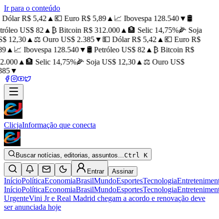
Ir para o conteúdo
 Dólar R$ 5,42
▲
💶 Euro R$ 5,89
▲
📈 Ibovespa 128.540
▼
🛢️
tróleo US$ 82
▲
₿ Bitcoin R$ 312.000
▲
🏦 Selic 14,75%
🌽 Soja
$ 12,30
▲
⚖️ Ouro US$ 2.385
▼
💵 Dólar R$ 5,42
▲
💶 Euro R$
89
▲
📈 Ibovespa 128.540
▼
🛢️ Petróleo US$ 82
▲
₿ Bitcoin R$
2.000
▲
🏦 Selic 14,75%
🌽 Soja US$ 12,30
▲
⚖️ Ouro US$
385
▼
Clicja
Informação que conecta
Buscar notícias, editorias, assuntos…
Ctrl K
Entrar
Assinar
Início
Política
Economia
Brasil
Mundo
Esportes
Tecnologia
Entretenimen
Início
Política
Economia
Brasil
Mundo
Esportes
Tecnologia
Entretenimen
Urgente
Vini Jr e Real Madrid chegam a acordo e renovação deve
ser anunciada hoje